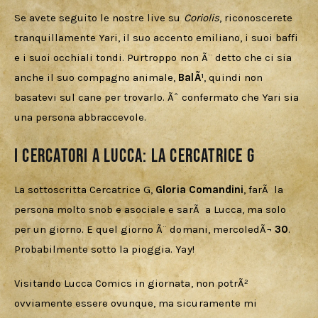
Se avete seguito le nostre live su 
Coriolis
, riconoscerete 
tranquillamente Yari, il suo accento emiliano, i suoi baffi 
e i suoi occhiali tondi. Purtroppo non Ã¨ detto che ci sia 
anche il suo compagno animale, 
BalÃ¹
, quindi non 
basatevi sul cane per trovarlo. Ãˆ confermato che Yari sia 
una persona abbraccevole.
I Cercatori a Lucca: la Cercatrice G
La sottoscritta Cercatrice G, 
Gloria Comandini
, farÃ  la 
persona molto snob e asociale e sarÃ  a Lucca, ma solo 
per un giorno. E quel giorno Ã¨ domani, mercoledÃ¬ 
30
. 
Probabilmente sotto la pioggia. Yay!
Visitando Lucca Comics in giornata, non potrÃ² 
ovviamente essere ovunque, ma sicuramente mi 