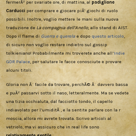
fermerÃ² per svariate ore, di mattina, al 
padiglione 
Carducci 
per comprare e giocare piÃ¹ giochi di ruolo 
possibili. Inoltre, voglio mettere le mani sulla nuova 
traduzione de 
La compagnia dell’Anello
, allo stand di AIST. 
Dopo il flame di 
Guerra e querela
 e dopo 
questo articolo
, 
di sicuro non voglio restare indietro sul gossip 
tolkieniano! Probabilmente mi troverete anche all’
Indie 
GDR Palace
, per salutare le facce conosciute e provare 
alcuni titoli.
Gloria non Ã¨ facile da trovare, perchÃ© Ã¨ davvero bassa 
e puÃ² passarvi sotto il naso, letteralmente. Ma se vedete 
una tizia occhialuta, dal facciotto tondo, il capello 
indiavolato per l’umiditÃ , e la sentite parlare con la r 
moscia, allora mi avrete trovata. Scrivo articoli al 
vetriolo, ma vi assicuro che in real life sono 
relativamente gentile
.