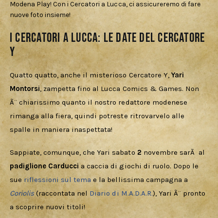
Modena Play! Con i Cercatori a Lucca, ci assicureremo di fare
nuove foto insieme!
I Cercatori a Lucca: le date del Cercatore
Y
Quatto quatto, anche il misterioso Cercatore Y, 
Yari 
Montorsi
, zampetta fino al Lucca Comics & Games. Non 
Ã¨ chiarissimo quanto il nostro redattore modenese 
rimanga alla fiera, quindi potreste ritrovarvelo alle 
spalle in maniera inaspettata!
Sappiate, comunque, che Yari sabato 
2
 novembre sarÃ  al 
padiglione Carducci 
a caccia di giochi di ruolo. Dopo le 
sue 
riflessioni sul tema
 e la bellissima campagna a 
Coriolis
(raccontata nel 
Diario di M.A.D.A.R.
), Yari Ã¨ pronto 
a scoprire nuovi titoli!