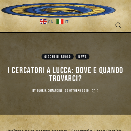
IT
EN
GIOCHI DI RUOLO
NEWS
Fantascienza
I Cercatori a Lucca: dove e quando
trovarci?
Fantasy
BY
GLORIA COMANDINI
29 OTTOBRE 2019
0
Games
Recensioni
Libri e fumetti