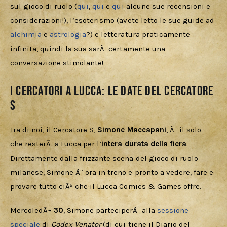
sul gioco di ruolo (
qui
, 
qui
 e 
qui
 alcune sue recensioni e 
considerazioni!), l’esoterismo (avete letto le sue guide ad 
alchimia
 e 
astrologia
?) e letteratura praticamente 
infinita, quindi la sua sarÃ  certamente una 
conversazione stimolante!
I Cercatori a Lucca: le date del Cercatore
S
Tra di noi, il Cercatore S, 
Simone Maccapani
, Ã¨ il solo 
che resterÃ  a Lucca per l’
intera durata della fiera
. 
Direttamente dalla frizzante scena del gioco di ruolo 
milanese, Simone Ã¨ ora in treno e pronto a vedere, fare e 
provare tutto ciÃ² che il Lucca Comics & Games offre.
MercoledÃ¬ 
30
, Simone parteciperÃ  alla 
sessione 
speciale
 di 
Codex Venator
 (di cui tiene il Diario del 