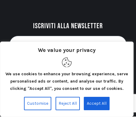
Iscriviti alla newsletter
We value your privacy
Acconsento al trattamento dei miei dati personali
come indicato nella
Privacy Policy
del sito. *
We use cookies to enhance your browsing experience, serve
personalised ads or content, and analyse our traffic. By
INVIA
clicking "Accept All", you consent to our use of cookies.
Customise
Reject All
Accept All
Cercatori di Atlantide 2025©. Tutti i diritti riservati.
Privacy Policy
Cookie Policy