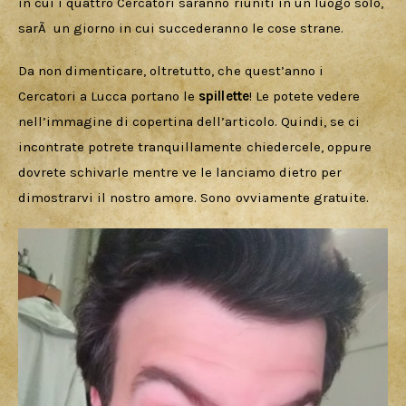
in cui i quattro Cercatori saranno riuniti in un luogo solo, 
sarÃ  un giorno in cui succederanno le cose strane.
Da non dimenticare, oltretutto, che quest’anno i 
Cercatori a Lucca portano le 
spillette
! Le potete vedere 
nell’immagine di copertina dell’articolo. Quindi, se ci 
incontrate potrete tranquillamente chiedercele, oppure 
dovrete schivarle mentre ve le lanciamo dietro per 
dimostrarvi il nostro amore. Sono ovviamente gratuite.