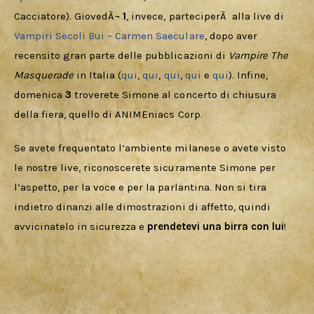
Cacciatore). GiovedÃ¬ 
1
, invece, parteciperÃ  alla live di 
Vampiri Secoli Bui – Carmen Saeculare
, dopo aver 
recensito gran parte delle pubblicazioni di 
Vampire The 
Masquerade
 in Italia (
qui
, 
qui
, 
qui
, 
qui
 e 
qui
). Infine, 
domenica 
3
 troverete Simone al concerto di chiusura 
della fiera, quello di ANIMEniacs Corp.
Se avete frequentato l’ambiente milanese o avete visto 
le nostre live, riconoscerete sicuramente Simone per 
l’aspetto, per la voce e per la parlantina. Non si tira 
indietro dinanzi alle dimostrazioni di affetto, quindi 
avvicinatelo in sicurezza e 
prendetevi una birra con lui
!  