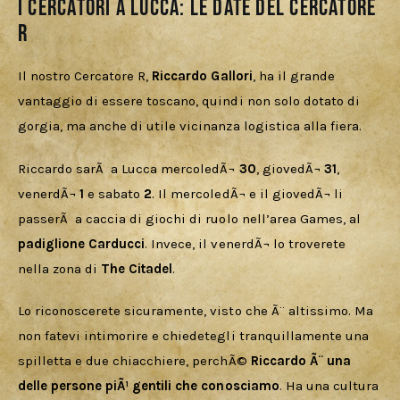
I Cercatori a Lucca: le date del Cercatore
R
Il nostro Cercatore R, 
Riccardo Gallori
, ha il grande 
vantaggio di essere toscano, quindi non solo dotato di 
gorgia, ma anche di utile vicinanza logistica alla fiera. 
Riccardo sarÃ  a Lucca mercoledÃ¬ 
30
, giovedÃ¬ 
31
, 
venerdÃ¬ 
1
 e sabato 
2
. Il mercoledÃ¬ e il giovedÃ¬ li 
passerÃ  a caccia di giochi di ruolo nell’area Games, al 
padiglione Carducci
. Invece, il venerdÃ¬ lo troverete 
nella zona di 
The Citadel
. 
Lo riconoscerete sicuramente, visto che Ã¨ altissimo. Ma 
non fatevi intimorire e chiedetegli tranquillamente una 
spilletta e due chiacchiere, perchÃ© 
Riccardo Ã¨ una 
delle persone piÃ¹ gentili che conosciamo
. Ha una cultura 