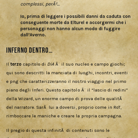
complessi, perÃ²…
Io, prima di leggere i possibili danni da caduta con
conseguente morte da Elturel e accorgermi che i
personaggi non hanno alcun modo di fuggire
dall’Averno.
Inferno dentro…
Il 
terzo 
capitolo di 
DiA 
Ã¨ il suo nucleo e campo giochi; 
qui sono descritti la manciata di luoghi, incontri, eventi 
e png che caratterizzeranno il nostro viaggio nel primo 
piano degli Inferi. Questo capitolo Ã¨ il “lascio di redini” 
della Wizard, un enorme campo di prova delle qualitÃ  
del narratore. SarÃ  lui a doversi, proprio come in RoT, 
rimboccare le maniche e creare la propria campagna.
Il pregio di questa infinitÃ  di contenuti sono le 