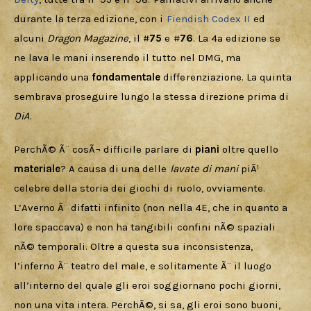
durante la terza edizione, con i 
Fiendish Codex II
 ed 
alcuni 
Dragon Magazine
, il #
75 
e #
76
. La 4a edizione se 
ne lava le mani inserendo il tutto nel DMG, ma 
applicando una 
fondamentale 
differenziazione. La quinta 
sembrava proseguire lungo la stessa direzione prima di 
DiA
.
PerchÃ© Ã¨ cosÃ¬ difficile parlare di 
piani 
oltre quello 
materiale
? A causa di una delle 
lavate di mani
 piÃ¹ 
celebre della storia dei giochi di ruolo, ovviamente. 
L’Averno Ã¨ difatti infinito (non nella 4E, che in quanto a 
lore spaccava) e non ha tangibili confini nÃ© spaziali 
nÃ© temporali. Oltre a questa sua inconsistenza, 
l’inferno Ã¨ teatro del male, e solitamente Ã¨ il luogo 
all’interno del quale gli eroi soggiornano pochi giorni, 
non una vita intera. PerchÃ©, si sa, gli eroi sono buoni, 