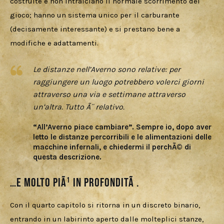
costruite e non intralciano il normale scorrimento del 
gioco; hanno un sistema unico per il carburante 
(decisamente interessante) e si prestano bene a 
modifiche e adattamenti. 
Le distanze nell’Averno sono relative: per
raggiungere un luogo potrebbero volerci giorni
attraverso una via e settimane attraverso
un’altra. Tutto Ã¨ relativo.
“All’Averno piace cambiare”. Sempre io, dopo aver
letto le distanze percorribili e le alimentazioni delle
macchine infernali, e chiedermi il perchÃ© di
questa descrizione.
…e molto piÃ¹ in profonditÃ .
Con il quarto capitolo si ritorna in un discreto binario, 
entrando in un labirinto aperto dalle molteplici stanze, 