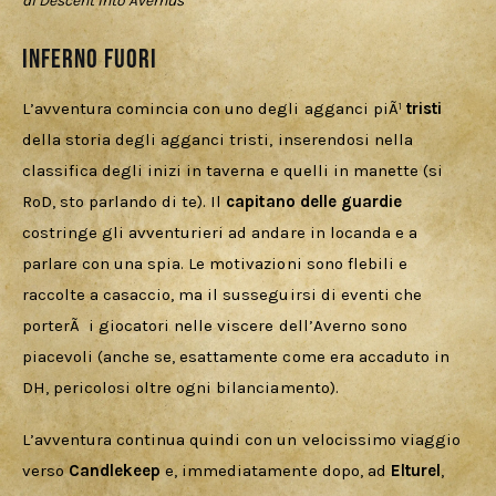
di Descent Into Avernus
Inferno Fuori
L’avventura comincia con uno degli agganci piÃ¹ 
tristi 
della storia degli agganci tristi, inserendosi nella 
classifica degli inizi in taverna e quelli in manette (si 
RoD, sto parlando di te). Il 
capitano delle guardie
costringe gli avventurieri ad andare in locanda e a 
parlare con una spia. Le motivazioni sono flebili e 
raccolte a casaccio, ma il susseguirsi di eventi che 
porterÃ  i giocatori nelle viscere dell’Averno sono 
piacevoli (anche se, esattamente come era accaduto in 
DH, pericolosi oltre ogni bilanciamento).
L’avventura continua quindi con un velocissimo viaggio 
verso 
Candlekeep 
e, immediatamente dopo, ad 
Elturel
, 