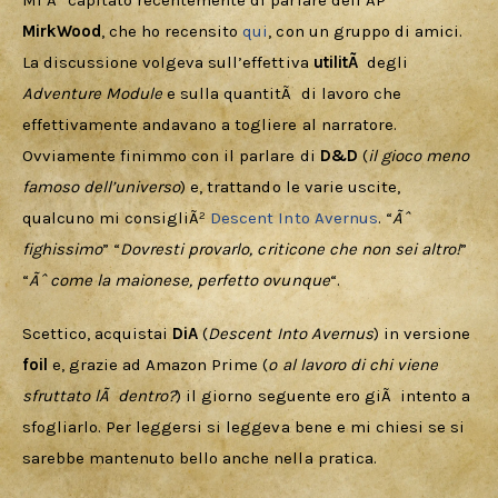
Mi Ã¨ capitato recentemente di parlare dell’AP 
Cercatori
MirkWood
, che ho recensito 
qui
, con un gruppo di amici. 
La discussione volgeva sull’effettiva 
utilitÃ  
degli 
Download
Adventure Module
 e sulla quantitÃ  di lavoro che 
effettivamente andavano a togliere al narratore. 
Ovviamente finimmo con il parlare di 
D&D
 (
il gioco meno 
famoso dell’universo
) e, trattando le varie uscite, 
qualcuno mi consigliÃ² 
Descent Into Avernus
. “
Ãˆ 
fighissimo
” “
Dovresti provarlo, criticone che non sei altro!
” 
“
Ãˆ come la maionese, perfetto ovunque
“.
Scettico, acquistai 
DiA 
(
Descent Into Avernus
) in versione 
foil
 e, grazie ad Amazon Prime (
o al lavoro di chi viene 
sfruttato lÃ  dentro?
) il giorno seguente ero giÃ  intento a 
sfogliarlo. Per leggersi si leggeva bene e mi chiesi se si 
sarebbe mantenuto bello anche nella pratica.