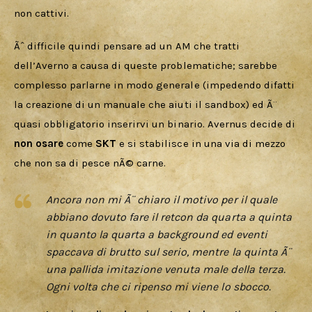
non cattivi.
Ãˆ difficile quindi pensare ad un AM che tratti 
dell’Averno a causa di queste problematiche; sarebbe 
complesso parlarne in modo generale (impedendo difatti 
la creazione di un manuale che aiuti il sandbox) ed Ã¨ 
quasi obbligatorio inserirvi un binario. Avernus decide di
non osare 
come 
SKT
 e si stabilisce in una via di mezzo 
che non sa di pesce nÃ© carne.
Ancora non mi Ã¨ chiaro il motivo per il quale
abbiano dovuto fare il retcon da quarta a quinta
in quanto la quarta a background ed eventi
spaccava di brutto sul serio, mentre la quinta Ã¨
una pallida imitazione venuta male della terza.
Ogni volta che ci ripenso mi viene lo sbocco.