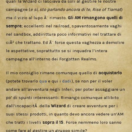
quali la Wizard ci lasciava da soli al gestire le nostre 
campagne (
e si, sto parlando ancora di te, Rise of Tiamat
) 
ma il vizio al lupo Ã¨ rimasto. 
Gli AM rimangono quelli di 
sempre
; eccellenti nel railroad, spaventosamente vaghi 
nel sandbox, addirittura poco informativi nel trattare di 
ciÃ² che trattano. Ed Ã¨ forse questa vaghezza a demolire 
le aspettative, soprattutto se si inquadra l’intera 
campagna all’interno dei Forgotten Realms.
Il mio consiglio rimane comunque quello di 
acquistarlo
(potete trovarlo 
qua 
e qui i 
dadi
), se non per il voler 
andare all’avventura negli Inferi, per poter assaggiare un 
po’ di spunti interessanti. Rimango comunque allibito 
dall’incapacitÃ  della 
Wizard
 di creare avventure per i 
suoi stessi prodotti, in quanto devo ancora vedere un’AM 
che tratti i livelli 
sopra il 15
. Forse nemmeno loro sanno 
come fare al gestire un gruppo simile?