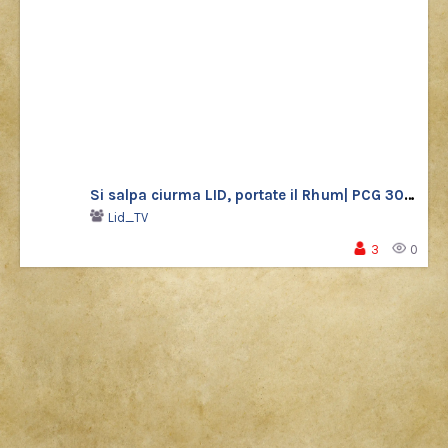
Si salpa ciurma LID, portate il Rhum| PCG 30 Shiny
Lid_TV
3
0