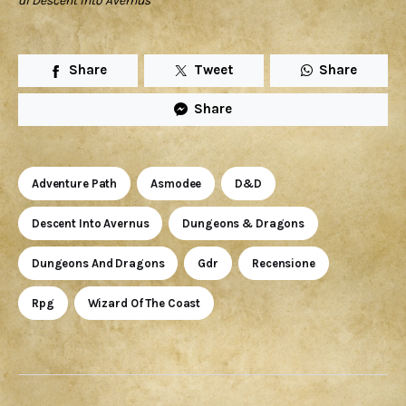
di Descent Into Avernus
Share
Tweet
Share
Share
Adventure Path
Asmodee
D&D
Descent Into Avernus
Dungeons & Dragons
Dungeons And Dragons
Gdr
Recensione
Rpg
Wizard Of The Coast