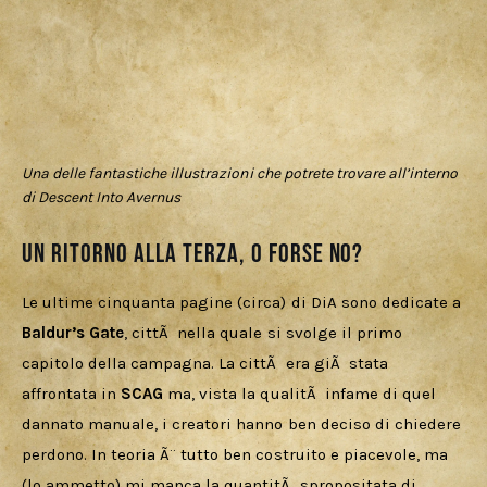
Una delle fantastiche illustrazioni che potrete trovare all’interno
di Descent Into Avernus
Un ritorno alla Terza, o forse no?
Le ultime cinquanta pagine (circa) di DiA sono dedicate a 
Baldur’s Gate
, cittÃ  nella quale si svolge il primo 
capitolo della campagna. La cittÃ  era giÃ  stata 
affrontata in 
SCAG 
ma, vista la qualitÃ  infame di quel 
dannato manuale, i creatori hanno ben deciso di chiedere 
perdono. In teoria Ã¨ tutto ben costruito e piacevole, ma 
(lo ammetto) mi manca la quantitÃ  spropositata di 