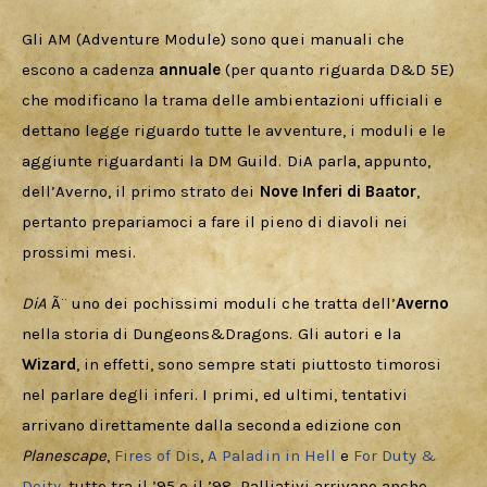
Gli AM (Adventure Module) sono quei manuali che 
escono a cadenza 
annuale 
(per quanto riguarda D&D 5E) 
che modificano la trama delle ambientazioni ufficiali e 
dettano legge riguardo tutte le avventure, i moduli e le 
aggiunte riguardanti la DM Guild. DiA parla, appunto, 
dell’Averno, il primo strato dei 
Nove Inferi di Baator
, 
pertanto prepariamoci a fare il pieno di diavoli nei 
prossimi mesi.
DiA 
Ã¨ uno dei pochissimi moduli che tratta dell’
Averno
nella storia di Dungeons&Dragons. Gli autori e la 
Wizard
, in effetti, sono sempre stati piuttosto timorosi 
nel parlare degli inferi. I primi, ed ultimi, tentativi 
arrivano direttamente dalla seconda edizione con 
Planescape
, 
Fires of Dis
, 
A Paladin in Hell
 e 
For Duty & 
Deity
, tutte tra il ’95 e il ’98. Palliativi arrivano anche 