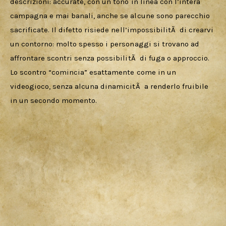
descrizioni: accurate, con un tono in linea con l’intera 
campagna e mai banali, anche se alcune sono parecchio 
sacrificate. Il difetto risiede nell’impossibilitÃ  di crearvi 
un contorno: molto spesso i personaggi si trovano ad 
affrontare scontri senza possibilitÃ  di fuga o approccio. 
Lo scontro “comincia” esattamente come in un 
videogioco, senza alcuna dinamicitÃ  a renderlo fruibile 
in un secondo momento.