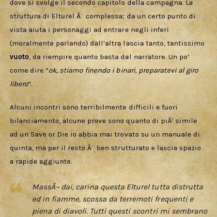
dove si svolge il secondo capitolo della campagna. La 
struttura di Elturel Ã¨ complessa; da un certo punto di 
vista aiuta i personaggi ad entrare negli inferi 
(moralmente parlando) dall’altra lascia tanto, tantissimo 
vuoto
, da riempire quanto basta dal narratore. Un po’ 
come dire “
ok, stiamo finendo i binari, preparatevi al giro 
libero
“.
Alcuni incontri sono terribilmente difficili e fuori 
bilanciamento, alcune prove sono quanto di piÃ¹ simile 
ad un Save or Die io abbia mai trovato su un manuale di 
quinta, ma per il resto Ã¨ ben strutturato e lascia spazio 
a rapide aggiunte.
MassÃ¬ dai, carina questa Elturel tutta distrutta
ed in fiamme, scossa da terremoti frequenti e
piena di diavoli. Tutti questi scontri mi sembrano