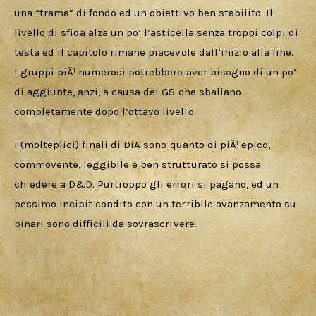
una “trama” di fondo ed un obiettivo ben stabilito. Il 
livello di sfida alza un po’ l’asticella senza troppi colpi di 
testa ed il capitolo rimane piacevole dall’inizio alla fine. 
I gruppi piÃ¹ numerosi potrebbero aver bisogno di un po’ 
di aggiunte, anzi, a causa dei GS che sballano 
completamente dopo l’ottavo livello.
I (molteplici) finali di DiA sono quanto di piÃ¹ epico, 
commovente, leggibile e ben strutturato si possa 
chiedere a D&D. Purtroppo gli errori si pagano, ed un 
pessimo incipit condito con un terribile avanzamento su 
binari sono difficili da sovrascrivere.