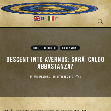
IT
EN
GIOCHI DI RUOLO
RECENSIONI
Fantascienza
Descent Into Avernus: sarÃ caldo
abbastanza?
Fantasy
BY
YARI MONTORSI
30 OTTOBRE 2019
0
Games
Recensioni
Libri e fumetti