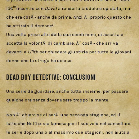
lâ€™incontro con 
David 
a renderla crudele e spietata, ma 
che era cosÃ¬ anche da prima. Anzi Ã¨ proprio questo che 
ha attirato il demone!
Una volta preso atto della sua condizione, si accetta e 
accetta la volontÃ  di cambiare. Ãˆ cosÃ¬ che arriva 
davanti a 
Lilith 
per chiedere giustizia per tutte le giovani 
donne che la strega ha ucciso. 
Dead Boy Detective: Conclusioni
Una serie da guardare, anche tutta insieme, per passare 
qualche ora senza dover usare troppo la mente. 
Non Ã¨ chiaro se ci sarÃ  una seconda stagione, ed il 
fatto che Netflix sia famosa per il suo zelo nel cancellare 
le serie dopo una o al massimo due stagioni, non aiuta a 