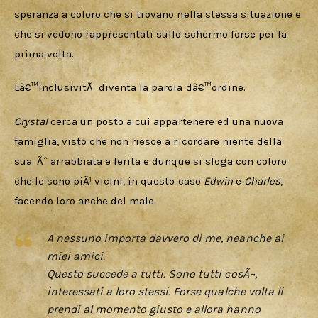
speranza a coloro che si trovano nella stessa situazione e 
che si vedono rappresentati sullo schermo forse per la 
prima volta. 
Lâ€™inclusivitÃ  diventa la parola dâ€™ordine. 
Crystal 
cerca un posto a cui appartenere ed una nuova 
famiglia, visto che non riesce a ricordare niente della 
sua. Ãˆ arrabbiata e ferita e dunque si sfoga con coloro 
che le sono piÃ¹ vicini, in questo caso 
Edwin
 e 
Charles
, 
facendo loro anche del male. 
A nessuno importa davvero di me, neanche ai
miei amici.
Questo succede a tutti. Sono tutti cosÃ¬,
interessati a loro stessi. Forse qualche volta li
prendi al momento giusto e allora hanno