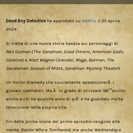
Dead Boy Detective
 ha approdato su 
Netflix 
il 25 aprile 
2024.
Si tratta di una nuova storia basata sui personaggi di 
Neil Gaiman
(
The Sandman
,
 Good Omens
,
 American Gods, 
Coraline
)
e 
Matt Wagner
(
Grendel
, 
Mage
, 
Batman
, 
The 
Sandaman: Season of Mists
, 
Sandman Mystery Theater
).
Un horror dramedy che sicuramente appassionerÃ  i 
giovani spettatori. Ma Ã¨ in grado di strizzare lâ€™occhio 
anche a chi ha qualche anno di piÃ¹ e ha guardato molta 
televisione nella propria vita.
Fin dalle prime scene del primo episodio vengono alla 
mente 
Doctor Who 
e
 Torchwood, 
ma anche 
Wednesday
 e 