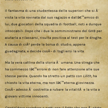
Il fantasma di una studentessa delle superiori che si Ã¨ 
vista la vita rovinata dal suo ragazzo e dallâ€™amico di 
lui, due giocatori della squadra di football, noti e dunque 
intoccabili. Dopo che i due le somministrano del GHB per 
aiutarla a rilassarsi, risulta positiva al test per le droghe. 
A causa di ciÃ² perde la borsa di studio, appena 
guadagnata, e decide cosÃ¬ di togliersi la vita. 
Ma la vera cattiva della storia Ã¨ umana. Una strega che 
ha commesso lâ€™errore di non fare attenzione alle sue 
stesse parole. Quando ha stretto un patto con 
Lilith
, ha 
chiesto la vita eterna, ma non lâ€™eterna giovinezza. 
CosÃ¬ adesso Ã¨ costretta a rubare la vitalitÃ  e la vita a 
giovani vittime innocenti. 
Crystal 
deve scendere a patti con il fatto che non Ã¨ stato 