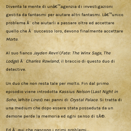
Diventa la mente di unâ€™agenzia di investigazioni 
gestita da fantasmi per aiutare altri fantasmi. Lâ€™unico 
problema Ã¨ che aiutarli a passare oltre ed accettare 
quello che Ã¨ successo loro, devono finalmente accettare 
Morte
. 
Al suo fianco 
Jayden Revri
(
Fate: The Winx Saga
,
 The 
Lodge
) Ã¨ 
Charles Rowland
, il braccio di questo duo di 
detective. 
Un duo che non resta tale per molto. Fin dal primo 
episodio viene introdotta 
Kassius Nelson
(
Last Night in 
Soho
, 
White Lines
) nei panni di 
Crystal Palace
. Si tratta di 
una medium che dopo essere stata posseduta da un 
demone perde la memoria ed ogni senso di sÃ©. 
Ed Ã¨ qui che nascono i primi problemi…