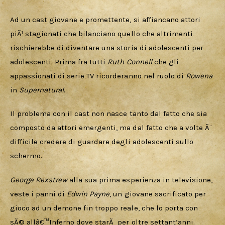
Ad un cast giovane e promettente, si affiancano attori 
piÃ¹ stagionati che bilanciano quello che altrimenti 
rischierebbe di diventare una storia di adolescenti per 
adolescenti. Prima fra tutti 
Ruth Connell 
che gli 
appassionati di serie TV ricorderanno nel ruolo di 
Rowena
in 
Supernatural
.
Il problema con il cast non nasce tanto dal fatto che sia 
composto da attori emergenti, ma dal fatto che a volte Ã¨ 
difficile credere di guardare degli adolescenti sullo 
schermo.
George Rexstrew
alla sua prima esperienza in televisione, 
veste i panni di 
Edwin Payne
, un giovane sacrificato per 
gioco ad un demone fin troppo reale, che lo porta con 
sÃ© allâ€™Inferno dove starÃ  per oltre settant’anni. 