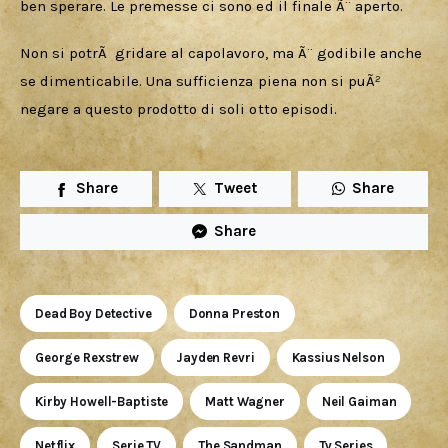
ben sperare. Le premesse ci sono ed il finale Ã¨ aperto. 
Non si potrÃ  gridare al capolavoro, ma Ã¨ godibile anche 
se dimenticabile. Una sufficienza piena non si puÃ² 
negare a questo prodotto di soli otto episodi.
Share
Tweet
Share
Share
Dead Boy Detective
Donna Preston
George Rexstrew
Jayden Revri
Kassius Nelson
Kirby Howell-Baptiste
Matt Wagner
Neil Gaiman
Netflix
Serie TV
The Sandman
Tv Series