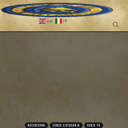
IT
EN
Fantascienza
Fantasy
Games
Recensioni
Libri e fumetti
RECENSIONI
SENZA CATEGORIA
SERIE TV