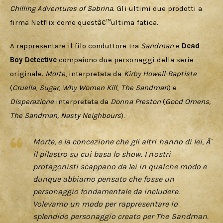
Chilling Adventures of Sabrina. 
Gli ultimi due prodotti a 
firma Netflix come questâ€™ultima fatica. 
A rappresentare il filo conduttore tra 
Sandman 
e 
Dead 
Boy Detective
compaiono due personaggi della serie 
originale. 
Morte
, interpretata da 
Kirby Howell-Baptiste
(
Cruella
, 
Sugar
, 
Why Women Kill
, 
The Sandman
)
e 
Disperazione 
interpretata da 
Donna Preston
(
Good Omens, 
The Sandman, Nasty Neighbours
). 
Morte, e la concezione che gli altri hanno di lei, Ã¨
il pilastro su cui basa lo show. I nostri
protagonisti scappano da lei in qualche modo e
dunque abbiamo pensato che fosse un
personaggio fondamentale da includere.
Volevamo un modo per rappresentare lo
splendido personaggio creato per The Sandman.