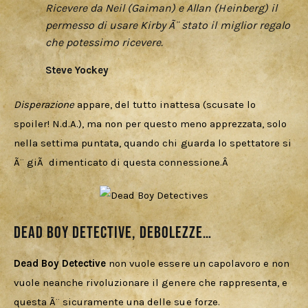
Ricevere da Neil (Gaiman) e Allan (Heinberg) il
permesso di usare Kirby Ã¨ stato il miglior regalo
che potessimo ricevere.
Steve Yockey
Disperazione 
appare, del tutto inattesa (scusate lo 
spoiler! N.d.A.), ma non per questo meno apprezzata, solo 
nella settima puntata, quando chi guarda lo spettatore si 
Ã¨ giÃ  dimenticato di questa connessione.Â 
Dead Boy Detective, Debolezze…
Dead Boy Detective
 non vuole essere un capolavoro e non 
vuole neanche rivoluzionare il genere che rappresenta, e 
questa Ã¨ sicuramente una delle sue forze.