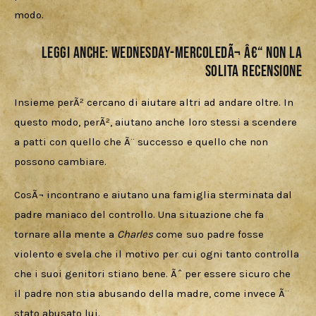
modo. 
LEGGI ANCHE:
Wednesday-MercoledÃ¬ â€“ Non la
solita recensione
Insieme perÃ² cercano di aiutare altri ad andare oltre. In 
questo modo, perÃ², aiutano anche loro stessi a scendere 
a patti con quello che Ã¨ successo e quello che non 
possono cambiare. 
CosÃ¬ incontrano e aiutano una famiglia sterminata dal 
padre maniaco del controllo. Una situazione che fa 
tornare alla mente a 
Charles 
come suo padre fosse 
violento e svela che il motivo per cui ogni tanto controlla 
che i suoi genitori stiano bene. Ãˆ per essere sicuro che 
il padre non stia abusando della madre, come invece Ã¨ 
stato abusato lui. 