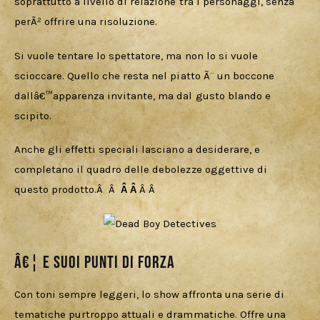
soprattutto a livello di relazione tra i personaggi, senza 
perÃ² offrire una risoluzione.  
Si vuole tentare lo spettatore, ma non lo si vuole 
scioccare. Quello che resta nel piatto Ã¨ un boccone 
dallâ€™apparenza invitante, ma dal gusto blando e 
scipito. 
Anche gli effetti speciali lasciano a desiderare, e 
completano il quadro delle debolezze oggettive di 
questo prodotto.Â  Â  
Â Â 
Â Â 
â€¦ E suoi punti di forza
Con toni sempre leggeri, lo show affronta una serie di 
tematiche purtroppo attuali e drammatiche. Offre una 