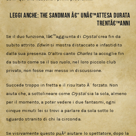
LEGGI ANCHE:
The Sandman â€“ Unâ€™attesa durata
trentâ€™anni
Se il duo funziona, lâ€™aggiunta di 
Crystal 
crea fin da 
subito attrito. 
Edwin 
si mostra distaccato e infastidito 
dalla sua presenza. D’altro canto 
Charles 
la accoglie fin 
da subito come se il suo ruolo, nel loro piccolo club 
privato, non fosse mai messo in discussione. 
Succede troppo in fretta e il risultato Ã¨ forzato. Non 
aiuta che, a sottolineare come 
Crystal 
sia la sola, almeno 
per il momento, a poter vedere i due fantasmi, ogni 
cinque minuti lei si trovi a parlare da sola sotto lo 
sguardo stranito di chi la circonda. 
Se visivamente questo puÃ² aiutare lo spettatore, dopo la 