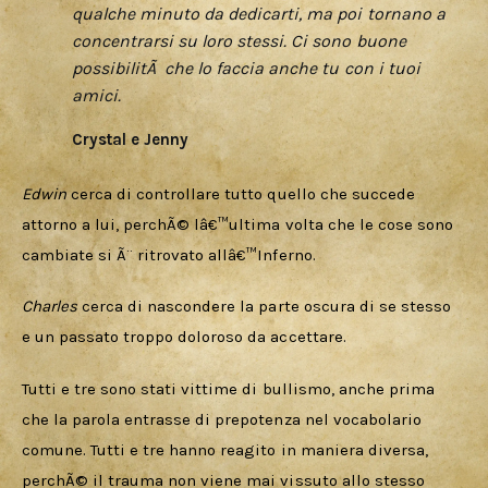
qualche minuto da dedicarti, ma poi tornano a
concentrarsi su loro stessi. Ci sono buone
possibilitÃ che lo faccia anche tu con i tuoi
amici.
Crystal e Jenny
Edwin 
cerca di controllare tutto quello che succede 
attorno a lui, perchÃ© lâ€™ultima volta che le cose sono 
cambiate si Ã¨ ritrovato allâ€™Inferno. 
Charles 
cerca di nascondere la parte oscura di se stesso 
e un passato troppo doloroso da accettare.
Tutti e tre sono stati vittime di bullismo, anche prima 
che la parola entrasse di prepotenza nel vocabolario 
comune. Tutti e tre hanno reagito in maniera diversa, 
perchÃ© il trauma non viene mai vissuto allo stesso 