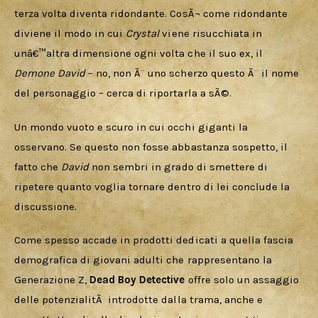
terza volta diventa ridondante. CosÃ¬ come ridondante 
diviene il modo in cui 
Crystal 
viene risucchiata in 
unâ€™altra dimensione ogni volta che il suo ex, il 
Demone David
 – no, non Ã¨ uno scherzo questo Ã¨ il nome 
del personaggio – cerca di riportarla a sÃ©. 
Un mondo vuoto e scuro in cui occhi giganti la 
osservano. Se questo non fosse abbastanza sospetto, il 
fatto che 
David 
non sembri in grado di smettere di 
ripetere quanto voglia tornare dentro di lei conclude la 
discussione.  
Come spesso accade in prodotti dedicati a quella fascia 
demografica di giovani adulti che rappresentano la 
Generazione Z, 
Dead Boy Detective
 offre solo un assaggio 
delle potenzialitÃ  introdotte dalla trama, anche e 