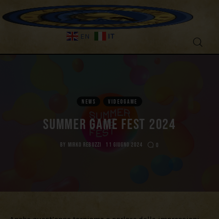
IT
EN
Fantascienza
Fantasy
NEWS
VIDEOGAME
Games
Summer Game Fest 2024
Recensioni
BY
MIRKO REBUZZI
11 GIUGNO 2024
0
Libri e fumetti
Cercatori