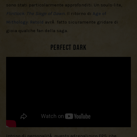
sono stati particolarmente approfonditi. Un souls-lite, 
Flintlock: The Siege of Dawn
. Il ritorno di 
Age of 
Mithology: Retold
 avrÃ  fatto sicuramente gridare di 
gioia qualche fan della saga.
Perfect Dark
Intriso di personalitÃ  questo adrenalinico FPS, che 