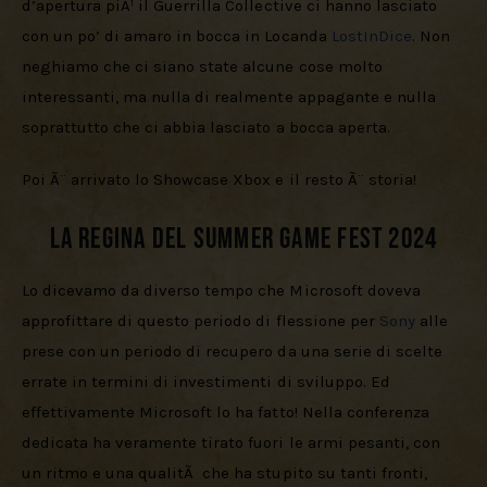
d’apertura piÃ¹ il Guerrilla Collective ci hanno lasciato 
con un po’ di amaro in bocca in Locanda 
LostInDice
. Non 
neghiamo che ci siano state alcune cose molto 
interessanti, ma nulla di realmente appagante e nulla 
soprattutto che ci abbia lasciato a bocca aperta.
Poi Ã¨ arrivato lo Showcase Xbox e il resto Ã¨ storia!
La regina del Summer Game Fest 2024
Lo dicevamo da diverso tempo che Microsoft doveva 
approfittare di questo periodo di flessione per 
Sony 
alle 
prese con un periodo di recupero da una serie di scelte 
errate in termini di investimenti di sviluppo. Ed 
effettivamente Microsoft lo ha fatto! Nella conferenza 
dedicata ha veramente tirato fuori le armi pesanti, con 
un ritmo e una qualitÃ  che ha stupito su tanti fronti, 