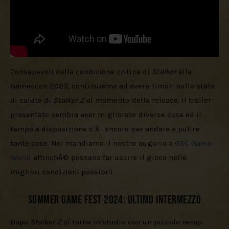
Consapevoli della condizione critica di 
Stalker 
alla 
Gamescon 2023, continuiamo ad avere timori sullo stato 
di salute di 
Stalker 2
 al momento della release. Il trailer 
presentato sembra aver migliorato diverse cose ed il 
tempo a disposizione c’Ã¨ ancora per andare a pulire 
tante cose. Noi mandiamo il nostro augurio a 
GSC Game 
World
 affinchÃ© possano far uscire il gioco nelle 
migliori condizioni possibili.
Summer Game Fest 2024: Ultimo Intermezzo
Dopo 
Stalker 2
 si torna in studio con un piccolo recap 