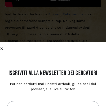
Inutile dire e ribadire che 
Blizzard Entertainment 
ci 
regala cinematiche sempre al top. Noi vogliamo 
provocare Blizzard dicendo che se il gameplay degli 
ultimi giochi fosse bello almeno il 50% delle 
cinematiche mostrate allora sarebbero tutti GOTY. 
Brividi e speriamo che Blizzard possa recuperare un 
titolo che almeno per le prime stagioni ha lasciato 
parecchio a desiderare!
Iscriviti alla newsletter dei cercatori
Fable
Per non perderti mai i nostri articoli, gli episodi dei
podcast, e le live su twitch