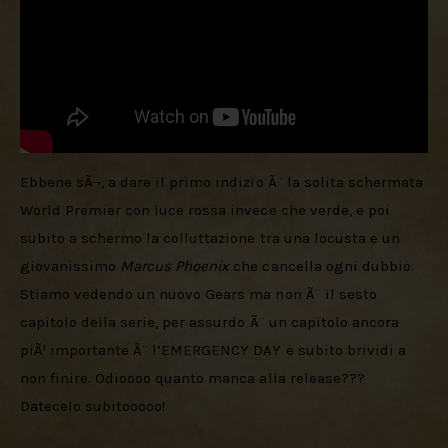
Ebbene sÃ¬, a dare il primo indizio Ã¨ la solita schermata 
World Premier con luce rossa invece che verde, e poi 
subito a schermo la colluttazione tra una locusta e un 
giovanissimo 
Marcus Phoenix
 che cancella ogni dubbio. 
Stiamo vedendo un nuovo Gears ma non Ã¨ il sesto 
capitolo della serie, per assurdo Ã¨ un capitolo ancora 
piÃ¹ importante Ã¨ l’EMERGENCY DAY e subito brividi a 
non finire. Odioooo quanto manca alla release??? 
Datecelo subitooooo!