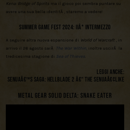
Kena: Bridge of Spirits
 ma il gioco poi sembra puntare su 
avere una sua bella identitÃ , staremo a vedere!
Summer Game Fest 2024: IIÂ° Intermezzo
A seguire altra nuova espansione di 
World of Warcraft
 , in 
arrivo il 26 agosto sarÃ  
The War Within
,
 inoltre uscirÃ  la 
tredicesima stagione di 
Sea of Thieves
.
LEGGI ANCHE:
Senuaâ€™s Saga: Hellblade 2 â€“ The Senuaâ€¢like
Metal Gear Solid Delta: Snake Eater