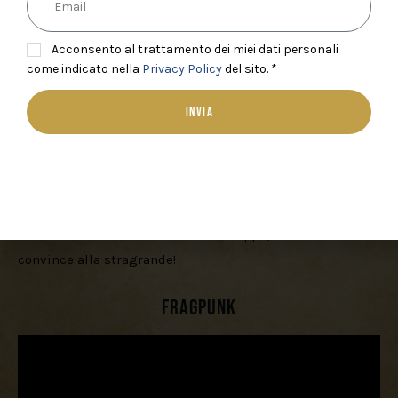
Acconsento al trattamento dei miei dati personali
come indicato nella
Privacy Policy
del sito. *
INVIA
Lo aspettavamo, ma in realtÃ  non ci speravamo troppo, 
ed invece 
Playground Games
 ci delizia con un nuovo 
trailer con tanto di “footage in game” che lascia 
veramente a bocca aperta, nonostante sembra aver preso 
un mood diverso, ironico ma non troppo, 
Fable 
ci 
convince alla stragrande!
Fragpunk