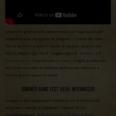
Una veste grafica piÃ¹ cartoonesca e un approccio piÃ¹ 
scherzoso alla 
Dungeons & Dragons – L’onore dei ladri
. 
Fanno da filtro a tutto il trailer di questo, diverso dal 
solito, 
Dragon Age
. Ma Ã¨ 
Dragon Age
 c’Ã¨ 
Bioware
, c’Ã¨ 
Electronic Art
 e soprattutto ci sono i draghi, a schermo 
poi, tirati a lucido in maniera bellissima. Staremo a 
vedere questo autunno 2024.
Summer Game Fest 2024: Intermezzo
A seguire due espansioni andranno ad arricchire ed 
ampliare i mondi di 
Starfield 
e 
Fallout 76
 con, 
rispettivamente, 
Shattered Space
 e 
Skyline Valley
.