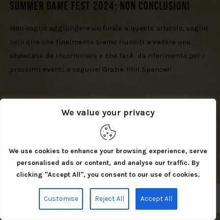
Summer Game Fest 2024: Non conclusioni
Non voglio aggiungere un finale a questo articolo, voglio 
solo dire che finalmente siamo riusciti a vedere uno 
showcase da incorniciare e che farÃ  da riferimento per i 
prossimi eventi a seguire! Grazie Phil Spencer!
Share
Tweet
Share
We value your privacy
Share
We use cookies to enhance your browsing experience, serve
personalised ads or content, and analyse our traffic. By
Assassin's Creed Shadows
Avowed
clicking "Accept All", you consent to our use of cookies.
Call Of Duty: Black Ops 6
Clair Obscur: Expedition 33
Customise
Reject All
Accept All
Diablo IV: Vessel Of Hatred
Doom: The Dark Ages