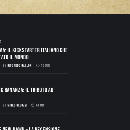
O
ma: il Kickstarter italiano che
tato il mondo
BY
RICCARDO GALLORI
10 MIN
g Bananza: Il Tributo ad
BY
MIRKO REBUZZI
14 MIN
E NEW DAWN – La Recensione