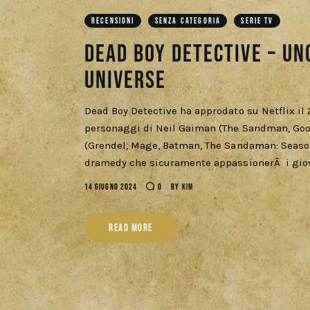
RECENSIONI
SENZA CATEGORIA
SERIE TV
Dead Boy Detective – U
Universe
Dead Boy Detective ha approdato su Netflix il 2
personaggi di Neil Gaiman (The Sandman, Goo
(Grendel, Mage, Batman, The Sandaman: Season
dramedy che sicuramente appassionerÃ i giov
14 GIUGNO 2024
0
BY
KIM
READ MORE