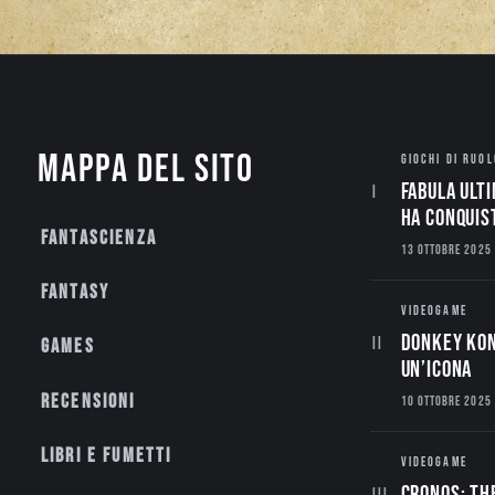
Mappa del sito
GIOCHI DI RUOL
Fabula Ulti
ha conquis
Fantascienza
13 OTTOBRE 2025
Fantasy
VIDEOGAME
Donkey Kon
Games
un’Icona
Recensioni
10 OTTOBRE 2025
Libri e fumetti
VIDEOGAME
CRONOS: TH