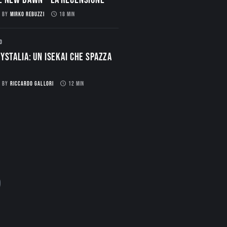
BY
MIRKO REBUZZI
18 MIN
O
ystalia: Un Isekai che spazza
BY
RICCARDO GALLORI
12 MIN