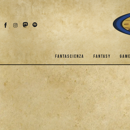
Fantascienza
Fantasy
Games
Recensioni
FANTASCIENZA
FANTASY
GAM
Libri e fumetti
Cercatori
FANTASCIENZA
FANTASY
Download