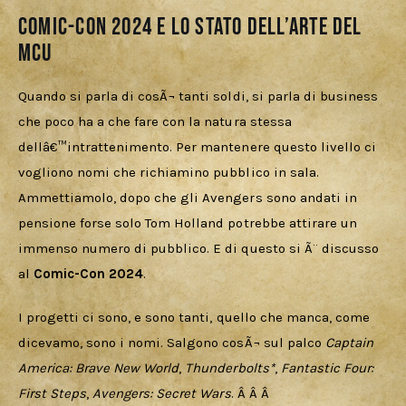
Comic-Con 2024 e lo stato dell’arte del
MCU
Quando si parla di cosÃ¬ tanti soldi, si parla di business 
che poco ha a che fare con la natura stessa 
dellâ€™intrattenimento. Per mantenere questo livello ci 
vogliono nomi che richiamino pubblico in sala. 
Ammettiamolo, dopo che gli Avengers sono andati in 
pensione forse solo Tom Holland potrebbe attirare un 
immenso numero di pubblico. E di questo si Ã¨ discusso 
al 
Comic-Con 2024
.
I progetti ci sono, e sono tanti, quello che manca, come 
dicevamo, sono i nomi. Salgono cosÃ¬ sul palco 
Captain 
America: Brave New World
, 
Thunderbolts*
, 
Fantastic Four: 
First Steps
, 
Avengers: Secret Wars
. Â Â Â 