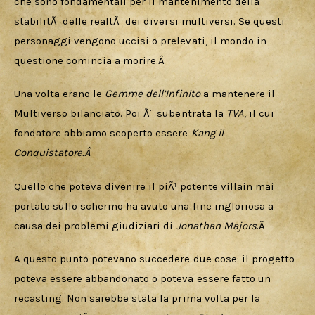
che sono fondamentali per il mantenimento della 
stabilitÃ  delle realtÃ  dei diversi multiversi. Se questi 
personaggi vengono uccisi o prelevati, il mondo in 
questione comincia a morire.Â 
Una volta erano le 
Gemme dell’Infinito
 a mantenere il 
Multiverso bilanciato. Poi Ã¨ subentrata la 
TVA
, il cui 
fondatore abbiamo scoperto essere 
Kang il 
Conquistatore.Â 
Quello che poteva divenire il piÃ¹ potente villain mai 
portato sullo schermo ha avuto una fine ingloriosa a 
causa dei problemi giudiziari di 
Jonathan Majors
.Â 
A questo punto potevano succedere due cose: il progetto 
poteva essere abbandonato o poteva essere fatto un 
recasting. Non sarebbe stata la prima volta per la 