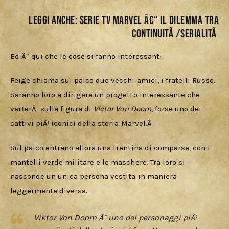
LEGGI ANCHE:
Serie TV Marvel â€“ il dilemma tra
continuitÃ /serialitÃ
Ed Ã¨ qui che le cose si fanno interessanti. 
Feige chiama sul palco due vecchi amici, i fratelli Russo. 
Saranno loro a dirigere un progetto interessante che 
verterÃ  sulla figura di 
Victor Von Doom, 
forse uno dei 
cattivi piÃ¹ iconici della storia Marvel.Â 
Sul palco entrano allora una trentina di comparse, con i 
mantelli verde militare e le maschere. Tra loro si 
nasconde un unica persona vestita in maniera 
leggermente diversa. 
Viktor Von Doom Ã¨ uno dei personaggi piÃ¹