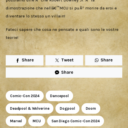
dimostrazione che nellâ€™MCU si puÃ² morire da eroi e 
diventare lo stesso un villain!
Fateci sapere che cosa ne pensate e quali sono le vostre 
teorie!
Share
Tweet
Share
Share
Comic-Con 2024
Dancepool
Deadpool & Wolverine
Dogpool
Doom
Marvel
MCU
San Diego Comic-Con 2024