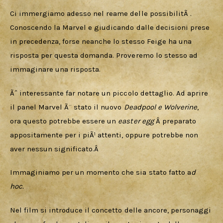
Ci immergiamo adesso nel reame delle possibilitÃ . 
Conoscendo la Marvel e giudicando dalle decisioni prese 
in precedenza, forse neanche lo stesso Feige ha una 
risposta per questa domanda. Proveremo lo stesso ad 
immaginare una risposta. 
Ãˆ interessante far notare un piccolo dettaglio. Ad aprire 
il panel Marvel Ã¨ stato il nuovo 
Deadpool e Wolverine
,
ora questo potrebbe essere un 
easter egg 
Â preparato 
appositamente per i piÃ¹ attenti, oppure potrebbe non 
aver nessun significato.Â 
Immaginiamo per un momento che sia stato fatto a
d 
hoc. 
Nel film si introduce il concetto delle ancore, personaggi 