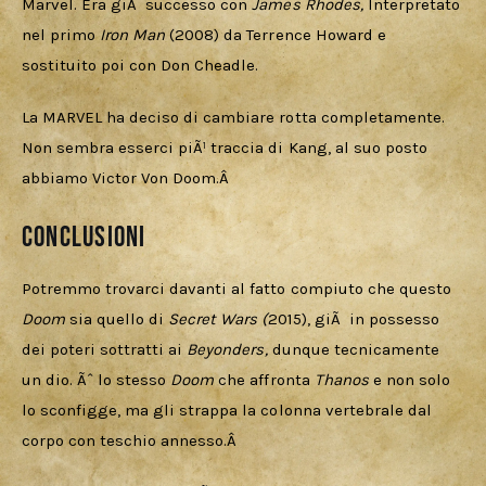
Marvel. Era giÃ  successo con 
James Rhodes, 
Interpretato 
nel primo 
Iron Man
(2008) da Terrence Howard e 
sostituito poi con Don Cheadle. 
La MARVEL ha deciso di cambiare rotta completamente. 
Non sembra esserci piÃ¹ traccia di Kang, al suo posto 
abbiamo Victor Von Doom.Â 
Conclusioni
Potremmo trovarci davanti al fatto compiuto che questo 
Doom 
sia quello di 
Secret Wars (
2015), giÃ  in possesso 
dei poteri sottratti ai 
Beyonders, 
dunque tecnicamente 
un dio. Ãˆ lo stesso 
Doom 
che affronta 
Thanos 
e non solo 
lo sconfigge, ma gli strappa la colonna vertebrale dal 
corpo con teschio annesso.Â 