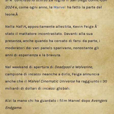
Si Ã¨ concluso lo scorso 28 luglio il 
San Diego Comic-Con 
Cercatori
2024 
e, come ogni anno, la 
Marvel
 ha fatto la parte del 
leone.Â 
Download
Nella 
Hall H
, 
appositamente allestita, Kevin Feige Ã¨ 
stato il mattatore incontrastato. Davanti alla sua 
presenza, anche quando ha cercato di farsi da parte, i 
moderatori dei vari panels sparivano, nonostante gli 
anni di esperienza e la bravura. 
Nel weekend di apertura di 
Deadpool e Wolverine, 
campione di incassi neanche a dirlo, Feige annuncia 
anche che il 
Marvel Cinematic Universe 
ha raggiunto i 30 
miliardi di dollari di incassi globali. 
Alzi la mano chi ha guardato i film Marvel dopo 
Avengers 
Endgame. 