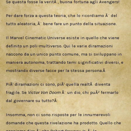
Se questa fosse la veritÃ , buona fortuna agli Avengers!
Per dare forza a questa teoria, che lo ricordiamo Ã¨ del 
tutto aleatoria, Ã¨ bene fare un punto della situazione. 
Il Marvel Cinematic Universe esiste in quello che viene 
definito un poli-multiverso. Qui le varie diramazioni 
nascono da un unico punto comune, ma si sviluppano in 
maniera autonoma, trattando temi significativi diversi, e 
mostrando diverse facce per la stessa persona.Â 
PiÃ¹ diramazioni ci sono, piÃ¹ quella realtÃ  diventa 
fragile. Se 
Victor Von Doom
 Ã¨ un dio, chi puÃ² fermarlo 
dal governare su tutto?Â 
Insomma, non ci sono risposte per le innumerevoli 
domande che questa rivelazione ha prodotto. Quello che 
possiamo dire Ã¨ che Robert Downey Jr. Ã¨ la 