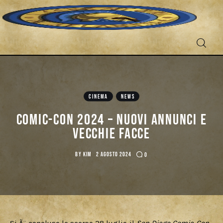
CINEMA
NEWS
Fantascienza
Comic-Con 2024 – Nuovi annunci e
vecchie facce
Fantasy
BY
KIM
2 AGOSTO 2024
0
Games
Recensioni
Libri e fumetti