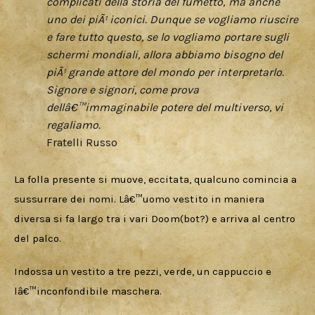
complicati della storia del fumetto, ma anche
uno dei piÃ¹ iconici. Dunque se vogliamo riuscire
e fare tutto questo, se lo vogliamo portare sugli
schermi mondiali, allora abbiamo bisogno del
piÃ¹ grande attore del mondo per interpretarlo.
Signore e signori, come prova
dellâ€™immaginabile potere del multiverso, vi
regaliamo.
Fratelli Russo
La folla presente si muove, eccitata, qualcuno comincia a 
sussurrare dei nomi. Lâ€™uomo vestito in maniera 
diversa si fa largo tra i vari Doom(bot?) e arriva al centro 
del palco. 
Indossa un vestito a tre pezzi, verde, un cappuccio e 
lâ€™inconfondibile maschera. 