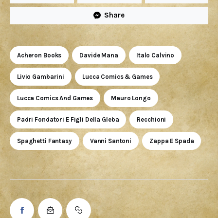
Share
Acheron Books
Davide Mana
Italo Calvino
Livio Gambarini
Lucca Comics & Games
Lucca Comics And Games
Mauro Longo
Padri Fondatori E Figli Della Gleba
Recchioni
Spaghetti Fantasy
Vanni Santoni
Zappa E Spada