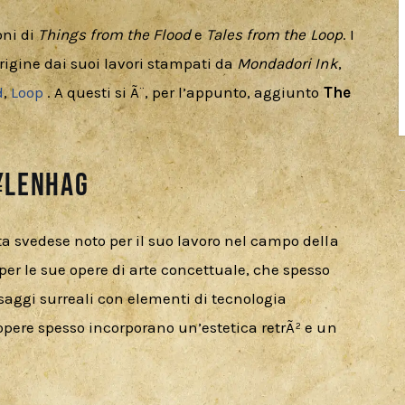
ni di 
Things from the Flood
 e 
Tales from the Loop
. I 
igine dai suoi lavori stampati da 
Mondadori Ink
, 
d
, 
Loop
 . A questi si Ã¨, per l’appunto, aggiunto 
The 
¥lenhag
a svedese noto per il suo lavoro nel campo della 
er le sue opere di arte concettuale, che spesso 
aggi surreali con elementi di tecnologia 
opere spesso incorporano un’estetica retrÃ² e un 