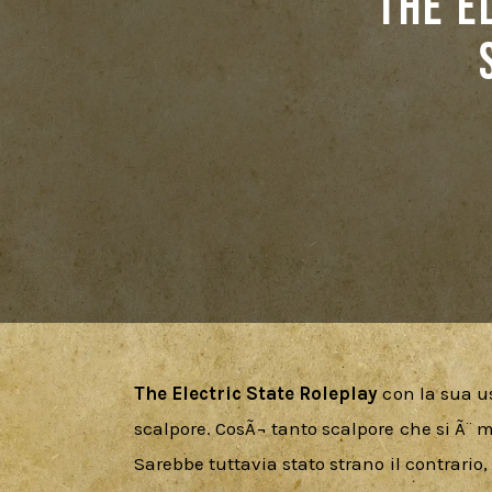
The E
The Electric State Roleplay
 con la sua u
scalpore. CosÃ¬ tanto scalpore che si Ã¨ m
Sarebbe tuttavia stato strano il contrario,