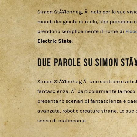
Simon StÃ¥lenhag, Ã¨ noto per le sue visio
mondi dei giochi di ruolo, che prendono or
prendono semplicemente il nome di 
Floo
Electric State
.
Due parole su Simon StÃ
Simon StÃ¥lenhag Ã¨ uno scrittore e artist
fantascienza. Ãˆ particolarmente famoso p
presentano scenari di fantascienza e paes
avanzata, robot e creature strane. Le sue 
senso di malinconia.