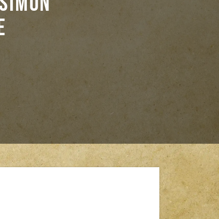
 Simon
e