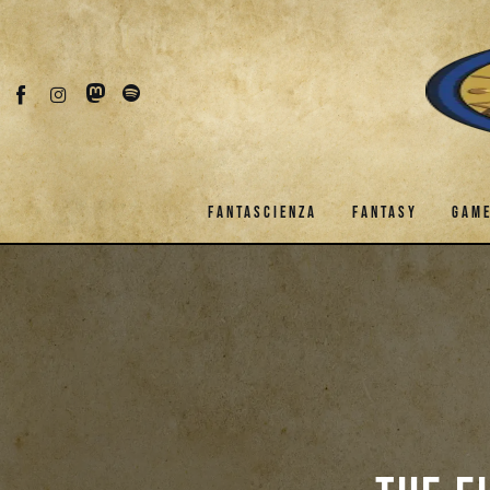
Fantascienza
Fantasy
Games
Recensioni
FANTASCIENZA
FANTASY
GAM
Libri e fumetti
Cercatori
FANTASCIENZA
FANTASY
Download