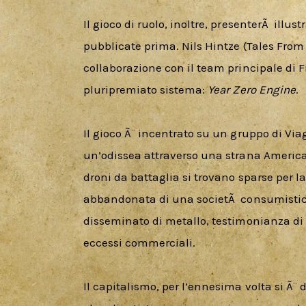
Il gioco di ruolo, inoltre, presenterÃ  illu
pubblicate prima. Nils Hintze (Tales From
collaborazione con il team principale di Fr
pluripremiato sistema: 
Year Zero Engine
.
Il gioco Ã¨ incentrato su un gruppo di Via
un’odissea attraverso una strana America 
droni da battaglia si trovano sparse per
abbandonata di una societÃ  consumistica
disseminato di metallo, testimonianza di u
eccessi commerciali.
Il capitalismo, per l’ennesima volta si Ã¨