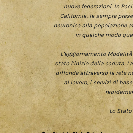
nuove federazioni. In Pa
California, la sempre pres
neuronica alla popolazione at
in qualche modo quasi
L’aggiornamento ModalitÃ 
stato l’inizio della caduta. L
diffonde attraverso la rete 
al lavoro, i servizi di ba
rapidament
Lo Stato 