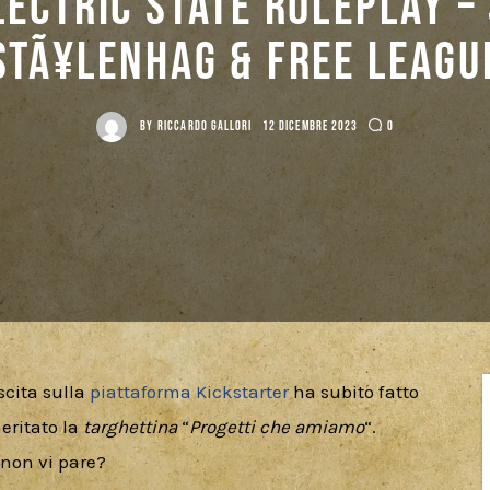
lectric State Roleplay –
StÃ¥lenhag & Free Leagu
BY
RICCARDO GALLORI
12 DICEMBRE 2023
0
scita sulla 
piattaforma Kickstarter
 ha subito fatto 
eritato la 
targhettina
 “
Progetti che amiamo
“. 
 non vi pare?