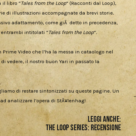
l libro “
Tales from the Loop
” (Racconti dal Loop), 
ie di illustrazioni accompagnate da brevi storie. 
sivo adattamento, come giÃ  detto in precedenza, 
 entrambi intitolati “
Tales from the Loop
“. 
n Prime Video che l’ha la messa in cataologo nel 
i vedere, il nostro buon Yari in passato la 
sigliamo di restare sintonizzati su queste pagine. Un 
  ad analizzare l’opera di StÃ¥lenhag!
LEGGI ANCHE:
THE LOOP SERIES: RECENSIONE