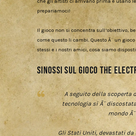
che gli artisti ci arrivano prima e usano le 
prepariamoci!
Il gioco non si concentra sull’obiettivo, b
come questo li cambi. Questo Ã¨ un gioco s
stessi e i nostri amici, cosa siamo dispost
Sinossi sul gioco The Elect
A seguito della scoperta de
tecnologia si Ã¨ discostata
mondo Ã¨ s
Gli Stati Uniti, devastati da