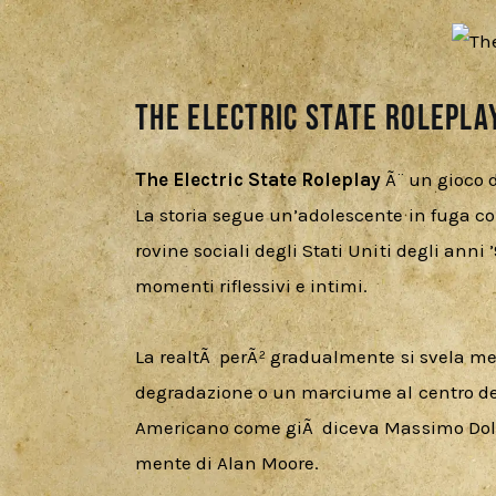
The Electric State Roleplay
The Electric State Roleplay
 Ã¨ un gioco 
La storia segue un’adolescente in fuga con 
rovine sociali degli Stati Uniti degli anni 
momenti riflessivi e intimi.
La realtÃ  perÃ² gradualmente si svela me
degradazione o un marciume al centro del
Americano come giÃ  diceva Massimo Dolor
mente di Alan Moore.