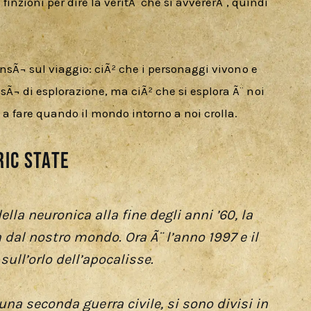
finzioni per dire la veritÃ  che si avvererÃ , quindi 
ensÃ¬ sul viaggio: ciÃ² che i personaggi vivono e 
Ã¬ di esplorazione, ma ciÃ² che si esplora Ã¨ noi 
i a fare quando il mondo intorno a noi crolla.
ric State
lla neuronica alla fine degli anni ’60, la
 dal nostro mondo. Ora Ã¨ l’anno 1997 e il
ull’orlo dell’apocalisse.
 una seconda guerra civile, si sono divisi in