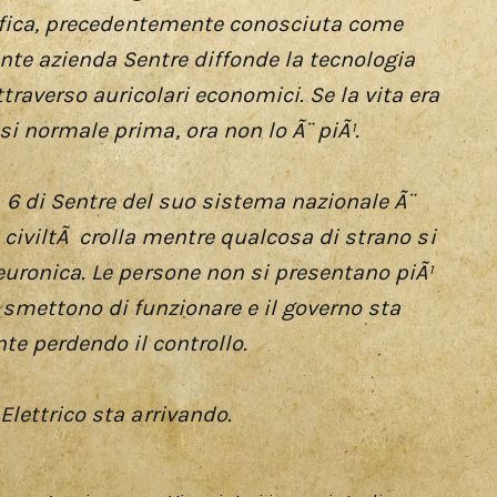
cifica, precedentemente conosciuta come
ente azienda Sentre diffonde la tecnologia
traverso auricolari economici. Se la vita era
 normale prima, ora non lo Ã¨ piÃ¹.
6 di Sentre del suo sistema nazionale Ã¨
a civiltÃ crolla mentre qualcosa di strano si
neuronica. Le persone non si presentano piÃ¹
se smettono di funzionare e il governo sta
e perdendo il controllo.
Elettrico sta arrivando.