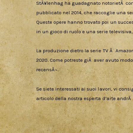
StÃ¥lenhag ha guadagnato notorietÃ  con i
pubblicato nel 2014, che raccoglie una ser
Queste opere hanno trovato poi un succes
in un gioco di ruolo e una serie televisiva,
La produzione dietro la serie TV Ã¨ Amazo
2020. Come potreste giÃ  aver avuto modo d
recensÃ¬.
Se siete interessati ai suoi lavori, vi con
articolo della nostra esperta d’arte andrÃ