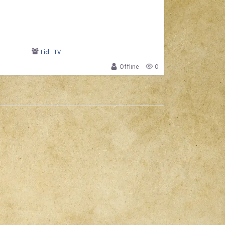
Lid_TV
Offline
0