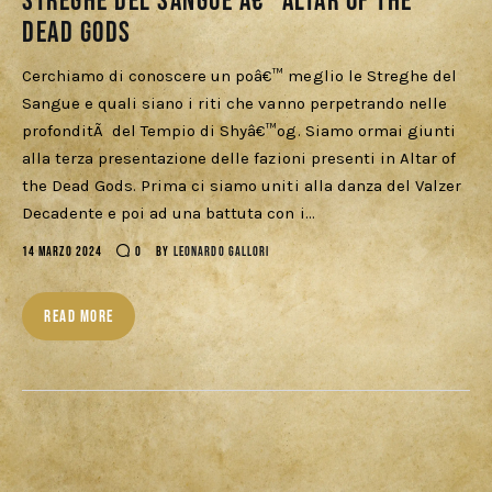
Streghe del Sangue â€“ Altar of the
Dead Gods
Cerchiamo di conoscere un poâ€™ meglio le Streghe del
Sangue e quali siano i riti che vanno perpetrando nelle
profonditÃ del Tempio di Shyâ€™og. Siamo ormai giunti
alla terza presentazione delle fazioni presenti in Altar of
the Dead Gods. Prima ci siamo uniti alla danza del Valzer
Decadente e poi ad una battuta con i…
14 MARZO 2024
0
BY
LEONARDO GALLORI
READ MORE