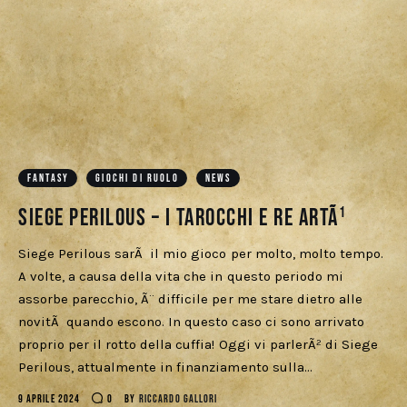
FANTASY
GIOCHI DI RUOLO
NEWS
Siege Perilous – I Tarocchi e Re ArtÃ¹
Siege Perilous sarÃ il mio gioco per molto, molto tempo.
A volte, a causa della vita che in questo periodo mi
assorbe parecchio, Ã¨ difficile per me stare dietro alle
novitÃ quando escono. In questo caso ci sono arrivato
proprio per il rotto della cuffia! Oggi vi parlerÃ² di Siege
Perilous, attualmente in finanziamento sulla…
9 APRILE 2024
0
BY
RICCARDO GALLORI