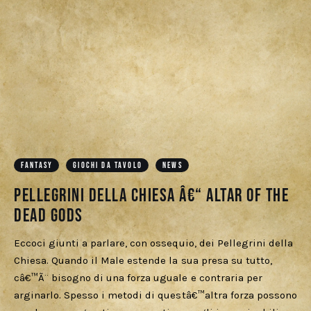
FANTASY
GIOCHI DA TAVOLO
NEWS
Pellegrini della Chiesa â€“ Altar of the
Dead Gods
Eccoci giunti a parlare, con ossequio, dei Pellegrini della
Chiesa. Quando il Male estende la sua presa su tutto,
câ€™Ã¨ bisogno di una forza uguale e contraria per
arginarlo. Spesso i metodi di questâ€™altra forza possono