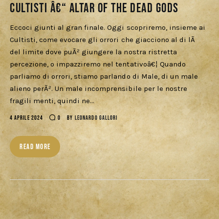
Cultisti â€“ Altar of the Dead Gods
Eccoci giunti al gran finale. Oggi scopriremo, insieme ai
Cultisti, come evocare gli orrori che giacciono al di lÃ
del limite dove puÃ² giungere la nostra ristretta
percezione, o impazziremo nel tentativoâ€¦ Quando
parliamo di orrori, stiamo parlando di Male, di un male
alieno perÃ². Un male incomprensibile per le nostre
fragili menti, quindi ne…
4 APRILE 2024
0
BY
LEONARDO GALLORI
READ MORE