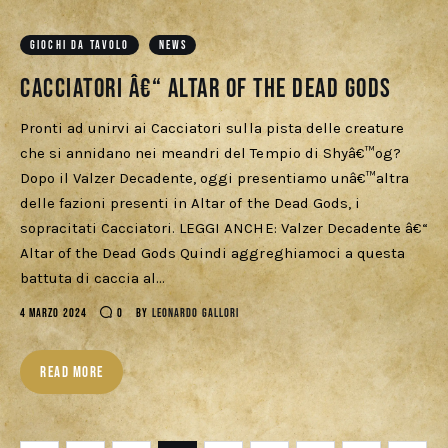
GIOCHI DA TAVOLO
NEWS
Cacciatori â€“ Altar of the Dead Gods
Pronti ad unirvi ai Cacciatori sulla pista delle creature
che si annidano nei meandri del Tempio di Shyâ€™og?
Dopo il Valzer Decadente, oggi presentiamo unâ€™altra
delle fazioni presenti in Altar of the Dead Gods, i
sopracitati Cacciatori. LEGGI ANCHE: Valzer Decadente â€“
Altar of the Dead Gods Quindi aggreghiamoci a questa
battuta di caccia al…
4 MARZO 2024
0
BY
LEONARDO GALLORI
READ MORE