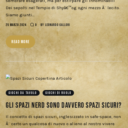
sembrare esagerati, ma per estirpare gli innominabili
Dei sepolti nel Tempio di Shyâ€™og ogni mezzo Ã¨ lecito.
Siamo giunti…
25 MARZO 2024
0
BY
LEONARDO GALLORI
READ MORE
GIOCHI DA TAVOLO
GIOCHI DI RUOLO
Gli spazi nerd sono davvero spazi sicuri?
Il concetto di spazi sicuri, inglesizzato in safe-space, non
Ã¨ certo un qualcosa di nuovo o alieno al nostro vivere