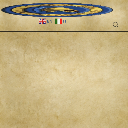
IT
EN
Fantascienza
Fantasy
Games
Recensioni
Libri e fumetti
Cercatori