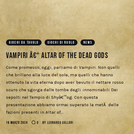
GIOCHI DA TAVOLO
GIOCHI DI RUOLO
NEWS
Vampiri â€“ Altar of the Dead Gods
Come promesso, oggi, parliamo di Vampiri. Non quelli
che brillano alla luce del sole, ma quelli che hanno
ottenuto la vita eterna dopo aver bevuto il nettare rosso
scuro che sgorga dalle tombe degli innominabili Dei
sepolti nel Tempio di Shyâ€™og. Con questa
presentazione abbiamo ormai superato la metÃ delle
fazioni presenti in Altar of…
18 MARZO 2024
0
BY
LEONARDO GALLORI