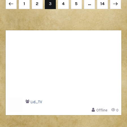
1
2
3
4
5
>
…
14
Lid_TV
Offline
0