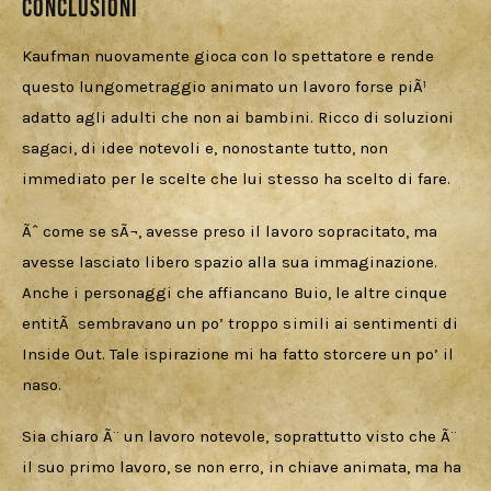
Conclusioni
Kaufman nuovamente gioca con lo spettatore e rende 
questo lungometraggio animato un lavoro forse piÃ¹ 
adatto agli adulti che non ai bambini. Ricco di soluzioni 
sagaci, di idee notevoli e, nonostante tutto, non 
immediato per le scelte che lui stesso ha scelto di fare.
Ãˆ come se sÃ¬, avesse preso il lavoro sopracitato, ma 
avesse lasciato libero spazio alla sua immaginazione. 
Anche i personaggi che affiancano Buio, le altre cinque 
entitÃ  sembravano un po’ troppo simili ai sentimenti di 
Inside Out. Tale ispirazione mi ha fatto storcere un po’ il 
naso.
Sia chiaro Ã¨ un lavoro notevole, soprattutto visto che Ã¨ 
il suo primo lavoro, se non erro, in chiave animata, ma ha 