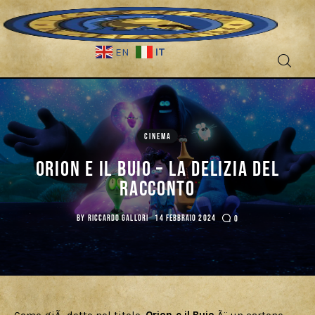
IT
EN
Fantascienza
CINEMA
Fantasy
Orion e il Buio – La delizia del
Games
racconto
Recensioni
BY
RICCARDO GALLORI
14 FEBBRAIO 2024
0
Libri e fumetti
Cercatori