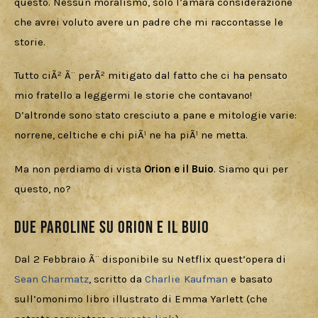
questo. Nessun moralismo, solo l’amara considerazione 
che avrei voluto avere un padre che mi raccontasse le 
storie. 
Tutto ciÃ² Ã¨ perÃ² mitigato dal fatto che ci ha pensato 
mio fratello a leggermi le storie che contavano! 
D’altronde sono stato cresciuto a pane e mitologie varie: 
norrene, celtiche e chi piÃ¹ ne ha piÃ¹ ne metta.
Ma non perdiamo di vista 
Orion e il Buio
. Siamo qui per 
questo, no?
Due paroline su Orion e il Buio
Dal 2 Febbraio Ã¨ disponibile su Netflix quest’opera di 
Sean Charmatz
, scritto da 
Charlie Kaufman
 e basato 
sull’omonimo libro illustrato di Emma Yarlett (che 