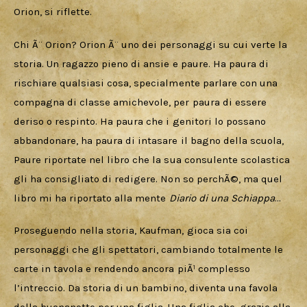
Orion, si riflette.
Chi Ã¨ Orion? Orion Ã¨ uno dei personaggi su cui verte la 
storia. Un ragazzo pieno di ansie e paure. Ha paura di 
rischiare qualsiasi cosa, specialmente parlare con una 
compagna di classe amichevole, per paura di essere 
deriso o respinto. Ha paura che i genitori lo possano 
abbandonare, ha paura di intasare il bagno della scuola, 
Paure riportate nel libro che la sua consulente scolastica 
gli ha consigliato di redigere. Non so perchÃ©, ma quel 
libro mi ha riportato alla mente 
Diario di una Schiappa
…
Proseguendo nella storia, Kaufman, gioca sia coi 
personaggi che gli spettatori, cambiando totalmente le 
carte in tavola e rendendo ancora piÃ¹ complesso 
l’intreccio. Da storia di un bambino, diventa una favola 