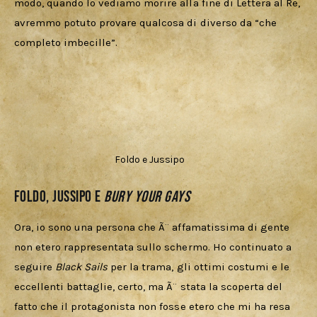
modo, quando lo vediamo morire alla fine di Lettera al Re, 
avremmo potuto provare qualcosa di diverso da “che 
completo imbecille”.
Foldo e Jussipo
Foldo, Jussipo e
bury your gays
Ora, io sono una persona che Ã¨ affamatissima di gente 
non etero rappresentata sullo schermo. Ho continuato a 
seguire 
Black Sails
 per la trama, gli ottimi costumi e le 
eccellenti battaglie, certo, ma Ã¨ stata la scoperta del 
fatto che il protagonista non fosse etero che mi ha resa 