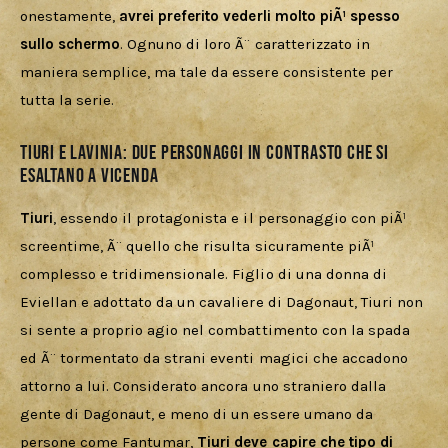
onestamente, 
avrei preferito vederli molto piÃ¹ spesso 
sullo schermo
. Ognuno di loro Ã¨ caratterizzato in 
maniera semplice, ma tale da essere consistente per 
tutta la serie. 
Tiuri e Lavinia: due personaggi in contrasto che si
esaltano a vicenda
Tiuri
, essendo il protagonista e il personaggio con piÃ¹ 
screentime, Ã¨ quello che risulta sicuramente piÃ¹ 
complesso e tridimensionale. Figlio di una donna di 
Eviellan e adottato da un cavaliere di Dagonaut, Tiuri non 
si sente a proprio agio nel combattimento con la spada 
ed Ã¨ tormentato da strani eventi magici che accadono 
attorno a lui. Considerato ancora uno straniero dalla 
gente di Dagonaut, e meno di un essere umano da 
persone come Fantumar, 
Tiuri deve capire che tipo di 