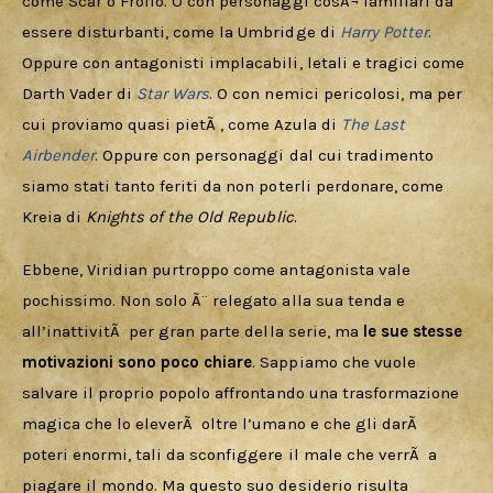
come Scar o Frollo. O con personaggi cosÃ¬ familiari da 
essere disturbanti, come la Umbridge di 
Harry Potter
. 
Oppure con antagonisti implacabili, letali e tragici come 
Darth Vader di 
Star Wars
. O con nemici pericolosi, ma per 
cui proviamo quasi pietÃ , come Azula di 
The Last 
Airbender
. Oppure con personaggi dal cui tradimento 
siamo stati tanto feriti da non poterli perdonare, come 
Kreia di 
Knights of the Old Republic
.
Ebbene, Viridian purtroppo come antagonista vale 
pochissimo. Non solo Ã¨ relegato alla sua tenda e 
all’inattivitÃ  per gran parte della serie, ma 
le sue stesse 
motivazioni sono poco chiare
. Sappiamo che vuole 
salvare il proprio popolo affrontando una trasformazione 
magica che lo eleverÃ  oltre l’umano e che gli darÃ  
poteri enormi, tali da sconfiggere il male che verrÃ  a 
piagare il mondo. Ma questo suo desiderio risulta 