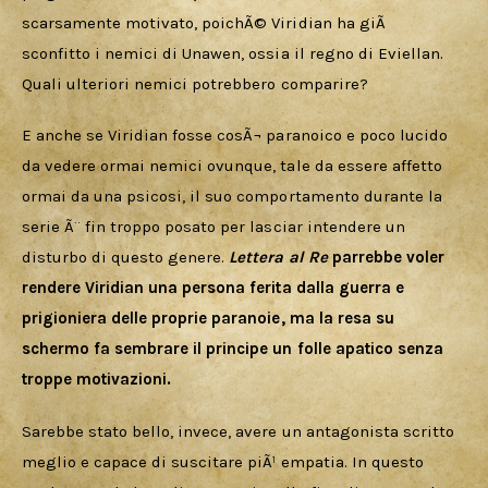
scarsamente motivato, poichÃ© Viridian ha giÃ  
sconfitto i nemici di Unawen, ossia il regno di Eviellan. 
Quali ulteriori nemici potrebbero comparire?
E anche se Viridian fosse cosÃ¬ paranoico e poco lucido 
da vedere ormai nemici ovunque, tale da essere affetto 
ormai da una psicosi, il suo comportamento durante la 
serie Ã¨ fin troppo posato per lasciar intendere un 
disturbo di questo genere. 
Lettera al Re
 parrebbe voler 
rendere Viridian una persona ferita dalla guerra e 
prigioniera delle proprie paranoie, ma la resa su 
schermo fa sembrare il principe un folle apatico senza 
troppe motivazioni. 
Sarebbe stato bello, invece, avere un antagonista scritto 
meglio e capace di suscitare piÃ¹ empatia. In questo 