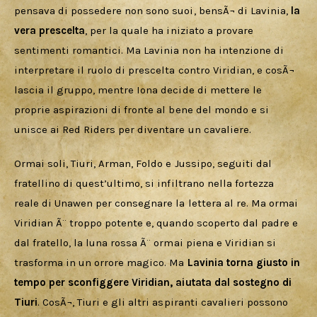
pensava di possedere non sono suoi, bensÃ¬ di Lavinia, 
la 
vera prescelta
, per la quale ha iniziato a provare 
sentimenti romantici. Ma Lavinia non ha intenzione di 
interpretare il ruolo di prescelta contro Viridian, e cosÃ¬ 
lascia il gruppo, mentre Iona decide di mettere le 
proprie aspirazioni di fronte al bene del mondo e si 
unisce ai Red Riders per diventare un cavaliere. 
Ormai soli, Tiuri, Arman, Foldo e Jussipo, seguiti dal 
fratellino di quest’ultimo, si infiltrano nella fortezza 
reale di Unawen per consegnare la lettera al re. Ma ormai 
Viridian Ã¨ troppo potente e, quando scoperto dal padre e 
dal fratello, la luna rossa Ã¨ ormai piena e Viridian si 
trasforma in un orrore magico. Ma 
Lavinia torna giusto in 
tempo per sconfiggere Viridian, aiutata dal sostegno di 
Tiuri
. CosÃ¬, Tiuri e gli altri aspiranti cavalieri possono 