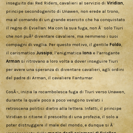
inseguito dai Red Riders, cavalieri al servizio di 
Viridian
, 
principe secondogenito di Unawen, non erede al trono, 
ma al comando di un grande esercito che ha conquistato 
il regno di Eviellan. Ma con la sua fuga, non Ã¨ solo Tiuri 
che non puÃ² diventare cavaliere, ma nemmeno i suoi 
compagni di veglia. Per questo motivo, il gentile 
Foldo
, 
il carismatico 
Jussipo
, l’enigmatica 
Iona 
e l’arrogante 
Arman 
si ritrovano a loro volta a dover inseguire Tiuri 
per avere una speranza di diventare cavalieri, agli ordini 
del padre di Arman, il cavaliere Fantumar. 
CosÃ¬, inizia la rocambolesca fuga di Tiuri verso Unawen, 
durante la quale poco a poco vengono svelati i 
retroscena politici dietro alla lettera. Infatti, il principe 
Viridian si ritiene il prescelto di una profezia, il solo a 
poter distruggere il male del mondo, e dunque si Ã¨ 