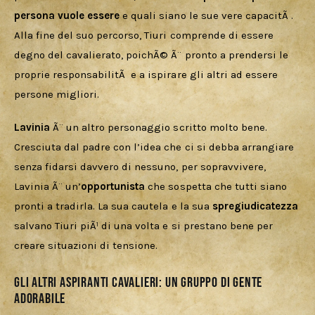
persona vuole essere
 e quali siano le sue vere capacitÃ . 
Alla fine del suo percorso, Tiuri comprende di essere 
degno del cavalierato, poichÃ© Ã¨ pronto a prendersi le 
proprie responsabilitÃ  e a ispirare gli altri ad essere 
persone migliori.
Lavinia 
Ã¨ un altro personaggio scritto molto bene. 
Cresciuta dal padre con l’idea che ci si debba arrangiare 
senza fidarsi davvero di nessuno, per sopravvivere, 
Lavinia Ã¨ un’
opportunista
 che sospetta che tutti siano 
pronti a tradirla. La sua cautela e la sua 
spregiudicatezza 
salvano Tiuri piÃ¹ di una volta e si prestano bene per 
creare situazioni di tensione.
Gli altri aspiranti cavalieri: un gruppo di gente
adorabile