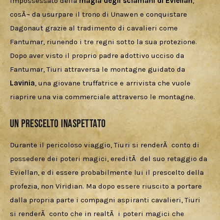
impossessato della 
magia degli sciamani di Eviellan
, 
cosÃ¬ da usurpare il trono di Unawen e conquistare 
Dagonaut grazie al tradimento di cavalieri come 
Fantumar, riunendo i tre regni sotto la sua protezione. 
Dopo aver visto il proprio padre adottivo ucciso da 
Fantumar, Tiuri attraversa le montagne guidato da 
Lavinia
, una giovane truffatrice e arrivista che vuole 
riaprire una via commerciale attraverso le montagne.
Un prescelto inaspettato
Durante il pericoloso viaggio, Tiuri si renderÃ  conto di 
possedere dei poteri magici, ereditÃ  del suo retaggio da 
Eviellan, e di essere probabilmente lui il prescelto della 
profezia, non Viridian. Ma dopo essere riuscito a portare 
dalla propria parte i compagni aspiranti cavalieri, Tiuri 
si renderÃ  conto che in realtÃ  i poteri magici che 