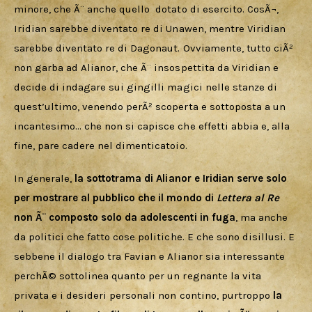
minore, che Ã¨ anche quello  dotato di esercito. CosÃ¬, 
Iridian sarebbe diventato re di Unawen, mentre Viridian 
sarebbe diventato re di Dagonaut. Ovviamente, tutto ciÃ² 
non garba ad Alianor, che Ã¨ insospettita da Viridian e 
decide di indagare sui gingilli magici nelle stanze di 
quest’ultimo, venendo perÃ² scoperta e sottoposta a un 
incantesimo… che non si capisce che effetti abbia e, alla 
fine, pare cadere nel dimenticatoio.
In generale, 
la sottotrama di Alianor e Iridian serve solo 
per mostrare al pubblico che il mondo di 
Lettera al Re
non Ã¨ composto solo da adolescenti in fuga
, ma anche 
da politici che fatto cose politiche. E che sono disillusi. E 
sebbene il dialogo tra Favian e Alianor sia interessante 
perchÃ© sottolinea quanto per un regnante la vita 
privata e i desideri personali non contino, purtroppo 
la 