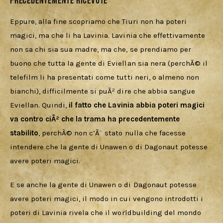
precedentemente ricevute
Eppure, alla fine scopriamo che Tiuri non ha poteri 
magici, ma che li ha Lavinia. Lavinia che effettivamente 
non sa chi sia sua madre, ma che, se prendiamo per 
buono che tutta la gente di Eviellan sia nera (perchÃ© il 
telefilm li ha presentati come tutti neri, o almeno non 
bianchi), difficilmente si puÃ² dire che abbia sangue 
Eviellan. Quindi, 
il fatto che Lavinia abbia poteri magici 
va contro ciÃ² che la trama ha precedentemente 
stabilito
, perchÃ© non c’Ã¨ stato nulla che facesse 
intendere che la gente di Unawen o di Dagonaut potesse 
avere poteri magici. 
E se anche la gente di Unawen o di Dagonaut potesse 
avere poteri magici, il modo in cui vengono introdotti i 
poteri di Lavinia rivela che il worldbuilding del mondo 