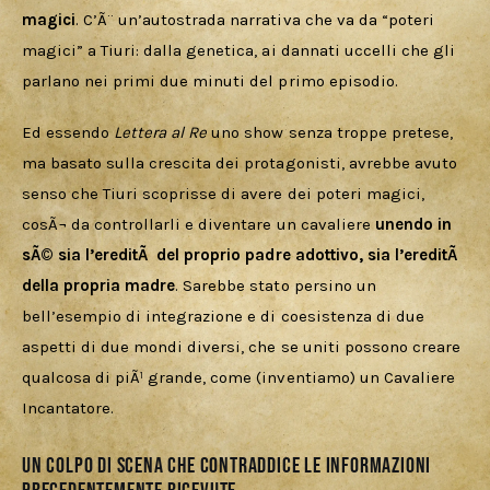
magici
. C’Ã¨ un’autostrada narrativa che va da “poteri 
magici” a Tiuri: dalla genetica, ai dannati uccelli che gli 
parlano nei primi due minuti del primo episodio. 
Ed essendo 
Lettera al Re
 uno show senza troppe pretese, 
ma basato sulla crescita dei protagonisti, avrebbe avuto 
senso che Tiuri scoprisse di avere dei poteri magici, 
cosÃ¬ da controllarli e diventare un cavaliere
 unendo in 
sÃ© sia l’ereditÃ  del proprio padre adottivo, sia l’ereditÃ  
della propria madre
. Sarebbe stato persino un 
bell’esempio di integrazione e di coesistenza di due 
aspetti di due mondi diversi, che se uniti possono creare 
qualcosa di piÃ¹ grande, come (inventiamo) un Cavaliere 
Incantatore.
Un colpo di scena che contraddice le informazioni