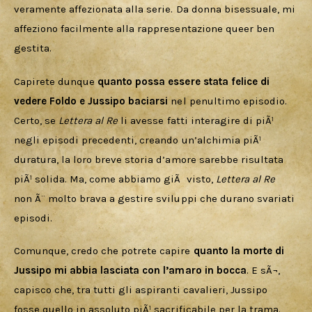
veramente affezionata alla serie. Da donna bisessuale, mi 
affeziono facilmente alla rappresentazione queer ben 
gestita.
Capirete dunque 
quanto possa essere stata felice di 
vedere Foldo e Jussipo baciarsi 
nel penultimo episodio. 
Certo, se 
Lettera al Re
 li avesse fatti interagire di piÃ¹ 
negli episodi precedenti, creando un’alchimia piÃ¹ 
duratura, la loro breve storia d’amore sarebbe risultata 
piÃ¹ solida. Ma, come abbiamo giÃ  visto, 
Lettera al Re
non Ã¨ molto brava a gestire sviluppi che durano svariati 
episodi.
Comunque, credo che potrete capire 
quanto la morte di 
Jussipo mi abbia lasciata con l’amaro in bocca
. E sÃ¬, 
capisco che, tra tutti gli aspiranti cavalieri, Jussipo 
fosse quello in assoluto piÃ¹ sacrificabile per la trama. 