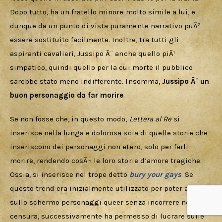
Dopo tutto, ha un fratello minore molto simile a lui, e 
dunque da un punto di vista puramente narrativo puÃ² 
essere sostituito facilmente. Inoltre, tra tutti gli 
aspiranti cavalieri, Jussipo Ã¨ anche quello piÃ¹ 
simpatico, quindi quello per la cui morte il pubblico 
sarebbe stato meno indifferente. Insomma, 
Jussipo Ã¨ un 
buon personaggio da far morire
.
Se non fosse che, in questo modo, 
Lettera al Re
 si 
inserisce nella lunga e dolorosa scia di quelle storie che 
inseriscono dei personaggi non etero, solo per farli 
morire, rendendo cosÃ¬ le loro storie d’amore tragiche. 
Ossia, si inserisce nel trope detto 
bury your gays
. Se 
questo trend era inizialmente utilizzato per poter avere 
sullo schermo personaggi queer senza incorrere nella 
censura, successivamente ha permesso di lucrare sulle 