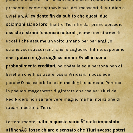
presentati come sopravvissuti dei massacri di Viridian a 
Eviellan, 
Ã¨ evidente fin da subito che questi due 
sciamani siano loro
. Inoltre, Tiuri fin dal primo episodio 
assiste a strani fenomeni naturali
, come uno stormo di 
uccelli che assume un volto umano per parlargli, o 
strane voci sussurranti che lo seguono. Infine, sappiamo 
che
 i poteri magici degli sciamani Eviellan sono 
probabilmente ereditari
, poichÃ© la sola persona non di 
Eviellan che li sa usare, ossia Viridian, li possiede 
perchÃ© ha assorbito le anime degli sciamani. Persino 
lo pseudo-mago/prestidigitatore che “salva” Tiuri dai 
Red Riders non sa fare vere magie, ma ha intenzione di 
rubare i poteri a Tiuri.
Letteralmente, 
tutto in questa serie Ã¨ stato impostato 
affinchÃ© fosse chiaro e sensato che Tiuri avesse poteri 