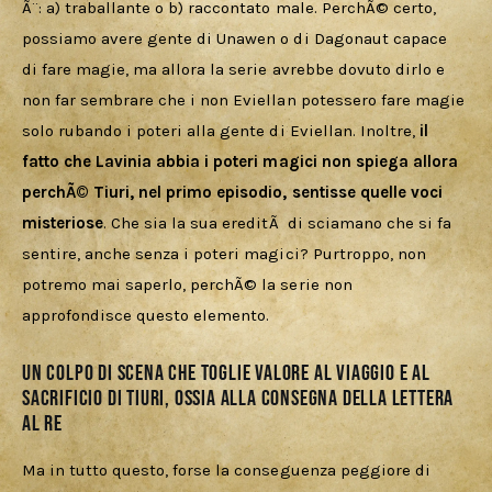
Ã¨: a) traballante o b) raccontato male. PerchÃ© certo, 
possiamo avere gente di Unawen o di Dagonaut capace 
di fare magie, ma allora la serie avrebbe dovuto dirlo e 
non far sembrare che i non Eviellan potessero fare magie 
solo rubando i poteri alla gente di Eviellan. Inoltre, 
il 
fatto che Lavinia abbia i poteri magici non spiega allora 
perchÃ© Tiuri, nel primo episodio, sentisse quelle voci 
misteriose
. Che sia la sua ereditÃ  di sciamano che si fa 
sentire, anche senza i poteri magici? Purtroppo, non 
potremo mai saperlo, perchÃ© la serie non 
approfondisce questo elemento.
Un colpo di scena che toglie valore al viaggio e al
sacrificio di Tiuri, ossia alla consegna della Lettera
al Re
Ma in tutto questo, forse la conseguenza peggiore di 