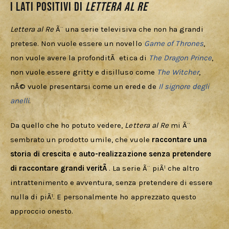
I lati positivi di
Lettera al Re
Lettera al Re
 Ã¨ una serie televisiva che non ha grandi 
pretese. Non vuole essere un novello 
Game of Thrones
, 
non vuole avere la profonditÃ  etica di 
The Dragon Prince
, 
non vuole essere gritty e disilluso come 
The Witcher
, 
nÃ© vuole presentarsi come un erede de 
Il signore degli 
anelli
. 
Da quello che ho potuto vedere, 
Lettera al Re
 mi Ã¨ 
sembrato un prodotto umile, che vuole 
raccontare una 
storia di crescita e auto-realizzazione senza pretendere 
di raccontare grandi veritÃ 
. La serie Ã¨ piÃ¹ che altro 
intrattenimento e avventura, senza pretendere di essere 
nulla di piÃ¹. E personalmente ho apprezzato questo 
approccio onesto.