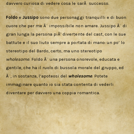
davvero curiosa di vedere cosa le sarÃ  successo.
Foldo 
e 
Jussipo 
sono due personaggi tranquilli e di buon 
cuore che per me Ã¨ impossibile non amare. Jussipo Ã¨ di 
gran lunga la persona piÃ¹ divertente del cast, con le sue 
battute e il suo liuto sempre a portata di mano: un po’ lo 
stereotipo del Bardo, certo, ma uno stereotipo 
wholesome
. Foldo Ã¨ una persona onorevole, educata e 
gentile, che ha il ruolo di bussola morale del gruppo, ed 
Ã¨, in sostanza, l’apoteosi del 
wholesome
. Potete 
immaginare quanto io sia stata contenta di vederli 
diventare per davvero una coppia romantica.