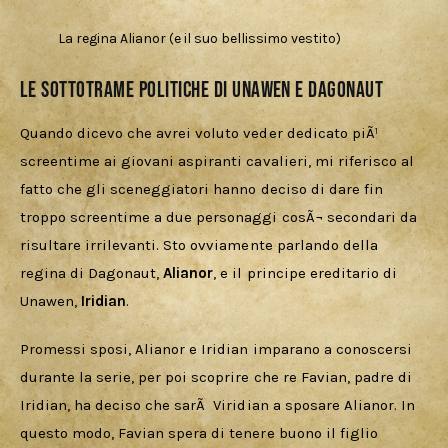
La regina Alianor (e il suo bellissimo vestito)
Le sottotrame politiche di Unawen e Dagonaut
Quando dicevo che avrei voluto veder dedicato piÃ¹ 
screentime ai giovani aspiranti cavalieri, mi riferisco al 
fatto che gli sceneggiatori hanno deciso di dare fin 
troppo screentime a due personaggi cosÃ¬ secondari da 
risultare irrilevanti. Sto ovviamente parlando della 
regina di Dagonaut, 
Alianor
, e il principe ereditario di 
Unawen, 
Iridian
. 
Promessi sposi, Alianor e Iridian imparano a conoscersi 
durante la serie, per poi scoprire che re Favian, padre di 
Iridian, ha deciso che sarÃ  Viridian a sposare Alianor. In 
questo modo, Favian spera di tenere buono il figlio 