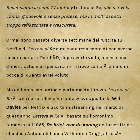
Cercatori
Recensiamo la serie TV fantasy 
Lettera al Re
, che si rivela 
carina, gradevole e senza pretese, ma in molti aspetti 
Download
troppo raffazzonata e trascurata.
Ormai sono passate diverse settimane dall’uscita su 
Netflix di 
Lettera al Re
 e mi sono resa conto di non averne 
ancora parlato. PerchÃ©, dopo averla vista, me ne sono 
dimenticata. E a ripensarci mi ritrovo con piÃ¹ amaro in 
bocca di quanto avrei voluto.
Ma andiamo con ordine e partiamo dall’inizio. 
Lettera al 
Re
 Ã¨ una serie televisiva fantasy sviluppata da 
Will 
Davies
 per Netflix e uscita in streaming nel marzo di 
quest’anno. 
Lettera al Re
 Ã¨ basata sull’omonimo 
romanzo del 1965, 
De brief voor de koning
 della scrittrice 
olandese Antonia Johanna Willemina Dragt, altresÃ¬ 