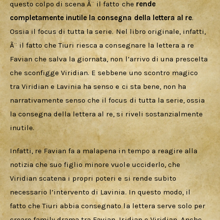
questo colpo di scena Ã¨ il fatto che 
rende 
completamente inutile la consegna della lettera al re
. 
Ossia il focus di tutta la serie. Nel libro originale, infatti, 
Ã¨ il fatto che Tiuri riesca a consegnare la lettera a re 
Favian che salva la giornata, non l’arrivo di una prescelta 
che sconfigge Viridian. E sebbene uno scontro magico 
tra Viridian e Lavinia ha senso e ci sta bene, non ha 
narrativamente senso che il focus di tutta la serie, ossia 
la consegna della lettera al re, si riveli sostanzialmente 
inutile. 
Infatti, re Favian fa a malapena in tempo a reagire alla 
notizia che suo figlio minore vuole ucciderlo, che 
Viridian scatena i propri poteri e si rende subito 
necessario l’intervento di Lavinia. In questo modo, il 
fatto che Tiuri abbia consegnato la lettera serve solo per 
creare family drama tra Favian, Iridian e Viridian. Anche 