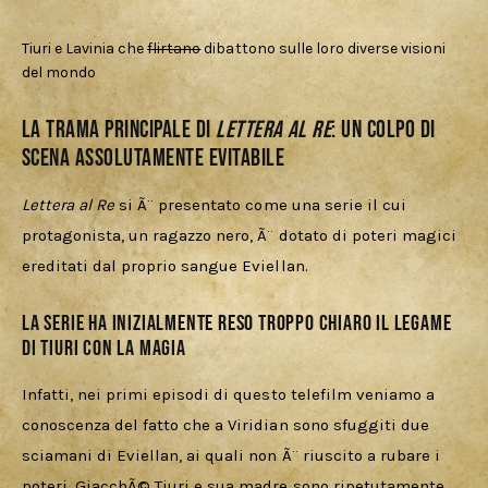
Tiuri e Lavinia che
flirtano
dibattono sulle loro diverse visioni
del mondo
La trama principale di
Lettera al Re
: un colpo di
scena assolutamente evitabile
Lettera al Re
 si Ã¨ presentato come una serie il cui 
protagonista, un ragazzo nero, Ã¨ dotato di poteri magici 
ereditati dal proprio sangue Eviellan. 
La serie ha inizialmente reso troppo chiaro il legame
di Tiuri con la magia
Infatti, nei primi episodi di questo telefilm veniamo a 
conoscenza del fatto che a Viridian sono sfuggiti due 
sciamani di Eviellan, ai quali non Ã¨ riuscito a rubare i 
poteri. GiacchÃ© Tiuri e sua madre sono ripetutamente 