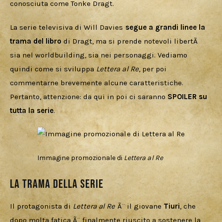
conosciuta come Tonke Dragt. 
La serie televisiva di Will Davies 
segue a grandi linee la 
trama del libro
 di Dragt, ma si prende notevoli libertÃ  
sia nel worldbuilding, sia nei personaggi. Vediamo 
quindi come si sviluppa 
Lettera al Re
, per poi 
commentarne brevemente alcune caratteristiche. 
Pertanto, attenzione: da qui in poi ci saranno 
SPOILER su 
tutta la serie
.
Immagine promozionale di
Lettera al Re
La trama della serie
Il protagonista di 
Lettera al Re
 Ã¨ il giovane 
Tiuri
, che 
dopo molta fatica Ã¨ finalmente riuscito a sostenere la 