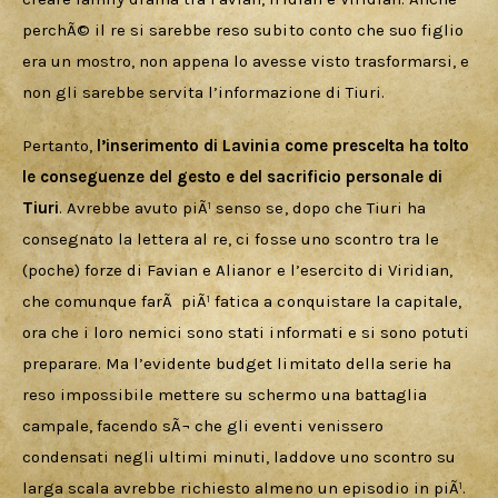
perchÃ© il re si sarebbe reso subito conto che suo figlio 
era un mostro, non appena lo avesse visto trasformarsi, e 
non gli sarebbe servita l’informazione di Tiuri. 
Pertanto, 
l’inserimento di Lavinia come prescelta ha tolto 
le conseguenze del gesto e del sacrificio personale di 
Tiuri
. Avrebbe avuto piÃ¹ senso se, dopo che Tiuri ha 
consegnato la lettera al re, ci fosse uno scontro tra le 
(poche) forze di Favian e Alianor e l’esercito di Viridian, 
che comunque farÃ  piÃ¹ fatica a conquistare la capitale, 
ora che i loro nemici sono stati informati e si sono potuti 
preparare. Ma l’evidente budget limitato della serie ha 
reso impossibile mettere su schermo una battaglia 
campale, facendo sÃ¬ che gli eventi venissero 
condensati negli ultimi minuti, laddove uno scontro su 
larga scala avrebbe richiesto almeno un episodio in piÃ¹.