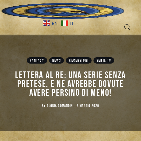
IT
EN
FANTASY
NEWS
RECENSIONI
SERIE TV
Fantascienza
Lettera al Re: una serie senza
pretese. E ne avrebbe dovute
Fantasy
avere persino di meno!
Games
BY
GLORIA COMANDINI
3 MAGGIO 2020
Recensioni
Libri e fumetti