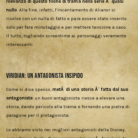
rilevanza di questo filone di trama nella serie Ã¨ quasi 
nullo
. Alla fine, infatti, l’incantamento di Alianor si 
risolve con un nulla di fatto e pare essere stato inserito 
solo per fare minutaggio e per mettere tensione a caso. 
Il tutto, togliendo screentime ai personaggi veramente 
interessanti.
Viridian: un antagonista insipido
Come si dice spesso, 
metÃ  di una storia Ã¨ fatta dal suo 
antagonista
: un buon antagonista riesce a elevare una 
storia, dando pericolo alla trama e fornendo una pietra di 
paragone per il protagonista. 
Lo abbiamo visto nei migliori antagonisti della Disney, 