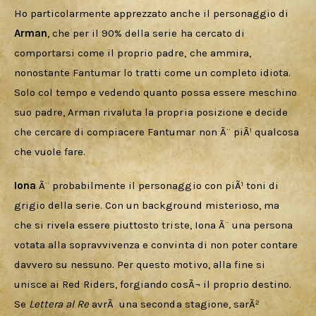
Ho particolarmente apprezzato anche il personaggio di 
Arman
, che per il 90% della serie ha cercato di 
comportarsi come il proprio padre, che ammira, 
nonostante Fantumar lo tratti come un completo idiota. 
Solo col tempo e vedendo quanto possa essere meschino 
suo padre, Arman rivaluta la propria posizione e decide 
che cercare di compiacere Fantumar non Ã¨ piÃ¹ qualcosa 
che vuole fare. 
Iona 
Ã¨ probabilmente il personaggio con piÃ¹ toni di 
grigio della serie. Con un background misterioso, ma 
che si rivela essere piuttosto triste, Iona Ã¨ una persona 
votata alla sopravvivenza e convinta di non poter contare 
davvero su nessuno. Per questo motivo, alla fine si 
unisce ai Red Riders, forgiando cosÃ¬ il proprio destino. 
Se 
Lettera al Re
 avrÃ  una seconda stagione, sarÃ² 