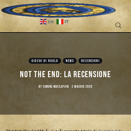
IT
EN
Fantascienza
Fantasy
GIOCHI DI RUOLO
NEWS
RECENSIONI
Games
Not The End: La Recensione
Recensioni
BY
SIMONE MACCAPANI
2 MAGGIO 2020
Libri e fumetti
Cercatori