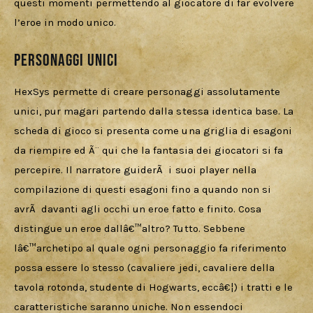
questi momenti permettendo al giocatore di far evolvere 
l’eroe in modo unico.
Personaggi unici
HexSys permette di creare personaggi assolutamente 
unici, pur magari partendo dalla stessa identica base. La 
scheda di gioco si presenta come una griglia di esagoni 
da riempire ed Ã¨ qui che la fantasia dei giocatori si fa 
percepire. Il narratore guiderÃ  i suoi player nella 
compilazione di questi esagoni fino a quando non si 
avrÃ  davanti agli occhi un eroe fatto e finito. Cosa 
distingue un eroe dallâ€™altro? Tutto. Sebbene 
lâ€™archetipo al quale ogni personaggio fa riferimento 
possa essere lo stesso (cavaliere jedi, cavaliere della 
tavola rotonda, studente di Hogwarts, eccâ€¦) i tratti e le 
caratteristiche saranno uniche. Non essendoci 