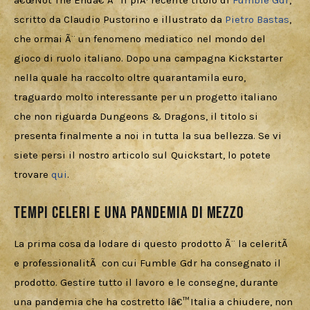
Download
â€œNot The Endâ€ Ã¨ il piÃ¹ recente titolo di 
Fumble Gdr
, 
scritto da Claudio Pustorino e illustrato da 
Pietro Bastas
, 
che ormai Ã¨ un fenomeno mediatico nel mondo del 
gioco di ruolo italiano. Dopo una campagna Kickstarter 
nella quale ha raccolto oltre quarantamila euro, 
traguardo molto interessante per un progetto italiano 
che non riguarda Dungeons & Dragons, il titolo si 
presenta finalmente a noi in tutta la sua bellezza. Se vi 
siete persi il nostro articolo sul Quickstart, lo potete 
trovare 
qui
.
Tempi celeri e una pandemia di mezzo
La prima cosa da lodare di questo prodotto Ã¨ la celeritÃ  
e professionalitÃ  con cui Fumble Gdr ha consegnato il 
prodotto. Gestire tutto il lavoro e le consegne, durante 
una pandemia che ha costretto lâ€™Italia a chiudere, non 