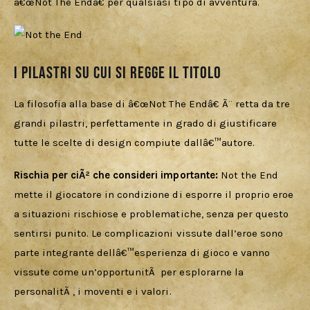
â€œNot The Endâ€ per qualsiasi tipo di avventura.
I Pilastri su cui si regge il titolo
La filosofia alla base di â€œNot The Endâ€ Ã¨ retta da tre 
grandi pilastri, perfettamente in grado di giustificare 
tutte le scelte di design compiute dallâ€™autore.
Rischia per ciÃ² che consideri importante:
 Not the End 
mette il giocatore in condizione di esporre il proprio eroe 
a situazioni rischiose e problematiche, senza per questo 
sentirsi punito. Le complicazioni vissute dall’eroe sono 
parte integrante dellâ€™esperienza di gioco e vanno 
vissute come un’opportunitÃ  per esplorarne la 
personalitÃ , i moventi e i valori.