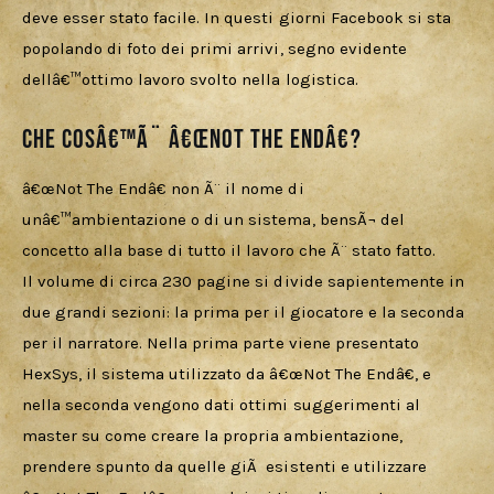
deve esser stato facile. In questi giorni Facebook si sta 
popolando di foto dei primi arrivi, segno evidente 
dellâ€™ottimo lavoro svolto nella logistica.
Che cosâ€™Ã¨ â€œNot The Endâ€?
â€œNot The Endâ€ non Ã¨ il nome di 
unâ€™ambientazione o di un sistema, bensÃ¬ del 
concetto alla base di tutto il lavoro che Ã¨ stato fatto.
Il volume di circa 230 pagine si divide sapientemente in 
due grandi sezioni: la prima per il giocatore e la seconda 
per il narratore. Nella prima parte viene presentato 
HexSys, il sistema utilizzato da â€œNot The Endâ€, e 
nella seconda vengono dati ottimi suggerimenti al 
master su come creare la propria ambientazione, 
prendere spunto da quelle giÃ  esistenti e utilizzare 