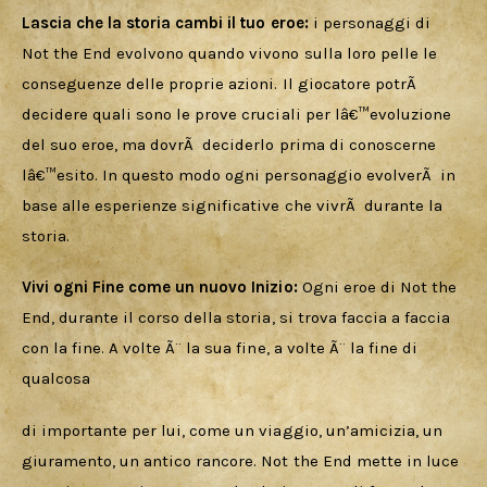
Lascia che la storia cambi il tuo eroe: 
i personaggi
di 
Not the End evolvono quando vivono sulla loro pelle le 
conseguenze delle proprie azioni. Il giocatore potrÃ  
decidere quali sono le prove cruciali per lâ€™evoluzione 
del suo eroe, ma dovrÃ  deciderlo prima di conoscerne 
lâ€™esito. In questo modo ogni personaggio evolverÃ  in 
base alle esperienze significative che vivrÃ  durante la 
storia.
Vivi ogni Fine come un nuovo Inizio: 
Ogni eroe di Not the 
End, durante il corso della storia, si trova faccia a faccia 
con la fine. A volte Ã¨ la sua fine, a volte Ã¨ la fine di 
qualcosa
di importante per lui, come un viaggio, un’amicizia, un 
giuramento, un antico rancore. Not the End mette in luce 