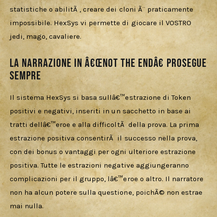
statistiche o abilitÃ , creare dei cloni Ã¨ praticamente 
impossibile. HexSys vi permette di giocare il VOSTRO 
jedi, mago, cavaliere.
La narrazione in â€œNot The Endâ€ prosegue
sempre
Il sistema HexSys si basa sullâ€™estrazione di Token 
positivi e negativi, inseriti in un sacchetto in base ai 
tratti dellâ€™eroe e alla difficoltÃ  della prova. La prima 
estrazione positiva consentirÃ  il successo nella prova, 
con dei bonus o vantaggi per ogni ulteriore estrazione 
positiva. Tutte le estrazioni negative aggiungeranno 
complicazioni per il gruppo, lâ€™eroe o altro. Il narratore 
non ha alcun potere sulla questione, poichÃ© non estrae 
mai nulla. 