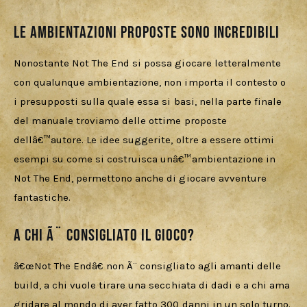
Le ambientazioni proposte sono incredibili
Nonostante Not The End si possa giocare letteralmente 
con qualunque ambientazione, non importa il contesto o 
i presupposti sulla quale essa si basi, nella parte finale 
del manuale troviamo delle ottime proposte 
dellâ€™autore. Le idee suggerite, oltre a essere ottimi 
esempi su come si costruisca unâ€™ambientazione in 
Not The End, permettono anche di giocare avventure 
fantastiche.
A chi Ã¨ consigliato il gioco?
â€œNot The Endâ€ non Ã¨ consigliato agli amanti delle 
build, a chi vuole tirare una secchiata di dadi e a chi ama 
gridare al mondo di aver fatto 300 danni in un solo turno. 