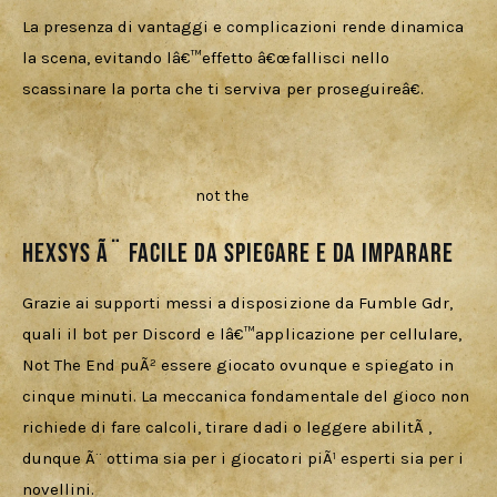
La presenza di vantaggi e complicazioni rende dinamica 
la scena, evitando lâ€™effetto â€œfallisci nello 
scassinare la porta che ti serviva per proseguireâ€.
not the
HexSys Ã¨ facile da spiegare e da imparare
Grazie ai supporti messi a disposizione da Fumble Gdr, 
quali il bot per Discord e lâ€™applicazione per cellulare, 
Not The End puÃ² essere giocato ovunque e spiegato in 
cinque minuti. La meccanica fondamentale del gioco non 
richiede di fare calcoli, tirare dadi o leggere abilitÃ , 
dunque Ã¨ ottima sia per i giocatori piÃ¹ esperti sia per i 
novellini.