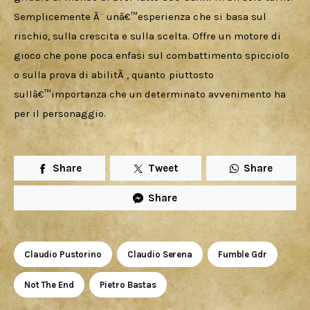
Semplicemente Ã¨ unâ€™esperienza che si basa sul 
rischio, sulla crescita e sulla scelta. Offre un motore di 
gioco che pone poca enfasi sul combattimento spicciolo 
o sulla prova di abilitÃ , quanto piuttosto 
sullâ€™importanza che un determinato avvenimento ha 
per il personaggio.
Share
Tweet
Share
Share
Claudio Pustorino
Claudio Serena
Fumble Gdr
Not The End
Pietro Bastas