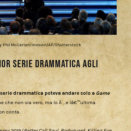
y Phil McCarten/Invision/AP/Shutterstock
ior serie drammatica agli
 serie drammatica poteva andare solo a 
Game 
one che non sia vero, ma lo Ã¨, e lâ€™ultima 
on conta. 
Emmy 2019 (
Better Call Saul
, 
Bodyguard
, 
Killing Eve
, 