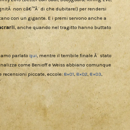
ignitÃ  non câ€™Ã¨ di che dubitare!) per rendersi 
ntano con un gigante. E i premi servono anche a 
acrarli
, anche quando nel tragitto hanno buttato 
iamo parlato 
qui
, mentre il terribile finale Ã¨ stato 
analizza come Benioff e Weiss abbiano comunque 
e recensioni piccate, eccole: 
8×01
, 
8×02
, 
8×03
, 