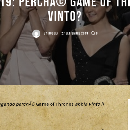
19: perchÃ© Game of Th
vinto?
BY
DODGER
27 SETTEMBRE 2019
0
egando perchÃ© 
Game of Thrones 
abbia vinto il 