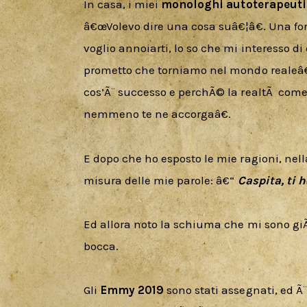
In casa, i miei 
monologhi autoterapeuti
â€œVolevo dire una cosa suâ€¦â€. Una f
voglio annoiarti, lo so che mi interesso di
prometto che torniamo nel mondo realeâ€.
cos’Ã¨ successo e perchÃ© la realtÃ  come 
nemmeno te ne accorgaâ€. 
E dopo che ho esposto le mie ragioni, nell
misura delle mie parole: â€“ 
Caspita, ti 
Ed allora noto la schiuma che mi sono giÃ 
bocca.
Gli 
Emmy 2019
 sono stati assegnati, ed Ã¨