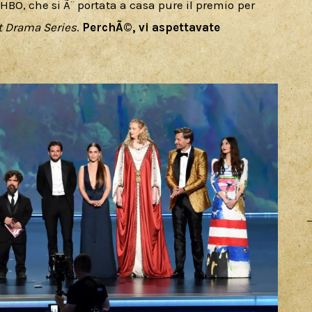
(HBO, che si Ã¨ portata a casa pure il premio per 
t Drama Series
. 
PerchÃ©, vi aspettavate 