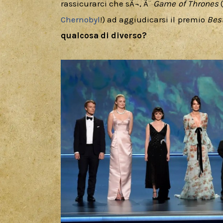
rassicurarci che sÃ¬, Ã¨ 
Game of Thrones 
Chernobyl
!) ad aggiudicarsi il premio 
Bes
qualcosa di diverso?