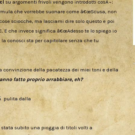
ci
 su argomenti frivoli vengono introdotti cosÃ¬: 
ormula che vorrebbe suonare come â€œScusa, non 
 cose sciocche, ma lasciami dire solo questo e poi 
 E che invece significa â€œAdesso te lo spiego io 
la conosci sta per capitolare senza che tu 
a convinzione della pacatezza dei miei toni e della 
hanno fatto proprio arrabbiare, eh?
 pulita dalla

 stata subito una pioggia di titoli volti a 