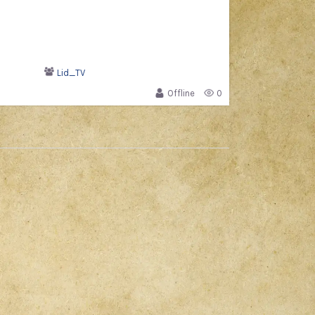
Lid_TV
Offline
0