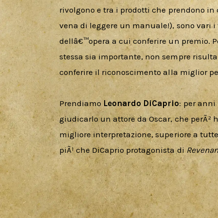
rivolgono e tra i prodotti che prendono i
vena di leggere un manuale!), sono vari i 
dellâ€™opera a cui conferire un premio. Pe
stessa sia importante, non sempre risulta
conferire il riconoscimento alla miglior pe
Prendiamo 
Leonardo DiCaprio
: per anni
giudicarlo un attore da Oscar, che perÃ² h
migliore interpretazione, superiore a tutt
piÃ¹ che DiCaprio protagonista di 
Revenan