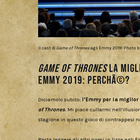
Il cast di
Game of Thrones
agli Emmy 2019! Photo b
Game of Thrones
la Migl
Emmy 2019: perchÃ©?
Diciamolo subito: 
l’Emmy per la miglior
of Thrones
. Mi piace cullarmi nell’illusi
stagione in questo gioco di contrappesi n
Basta leggere gli altri nomi in lizza agli 