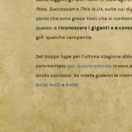
Pose
, 
Succession
 e 
This Is Us
, sulla cui d
conto che sono grossi titoli che si confro
questo: a
 riconoscere i giganti e a cons
giÃ¹ qualche campanile. 
Del troppo hype per l’ultima stagione abb
commentato 
qui
. 
Questo articolo
 invece 
avuto successo. Se volete godervi le nostr
8×04
, 
8×05
 e 
8×06
!