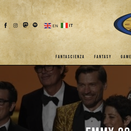
Fantascienza
Fantasy
IT
EN
Games
Recensioni
FANTASCIENZA
FANTASY
GAM
Libri e fumetti
Cercatori
FANTASCIENZA
FANTASY
Download