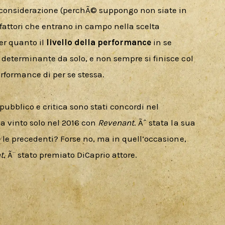
n considerazione (perchÃ© suppongo non siate in 
fattori che entrano in campo nella scelta 
r quanto il 
livello della performance
 in se 
 determinante da solo, e non sempre si finisce col 
rformance di per se stessa. 
 pubblico e critica sono stati concordi nel 
a vinto solo nel 2016 con 
Revenant
. Ãˆ stata la sua 
e le precedenti? Forse no, ma in quell’occasione, 
t
, Ã¨ stato premiato DiCaprio attore. 