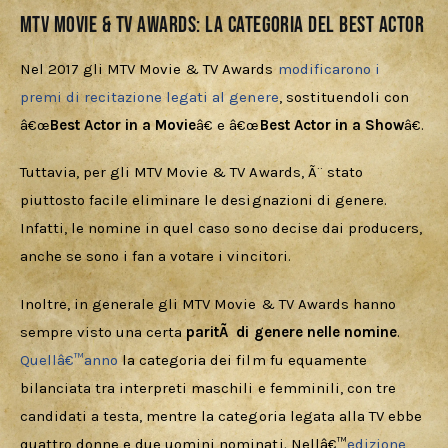
MTV Movie & TV Awards: la categoria del Best Actor
Nel 2017 gli MTV Movie & TV Awards 
modificarono i 
premi di recitazione legati al genere
, sostituendoli con 
â€œ
Best Actor in a Movie
â€ e â€œ
Best Actor in a Show
â€. 
Tuttavia, per gli MTV Movie & TV Awards, Ã¨ stato 
piuttosto facile eliminare le designazioni di genere. 
Infatti, le nomine in quel caso sono decise dai producers, 
anche se sono i fan a votare i vincitori. 
Inoltre, in generale gli MTV Movie & TV Awards hanno 
sempre visto una certa 
paritÃ  di genere nelle nomine
. 
Quellâ€™anno
 la categoria dei film fu equamente 
bilanciata tra interpreti maschili e femminili, con tre 
candidati a testa, mentre la categoria legata alla TV ebbe 
quattro donne e due uomini nominati. Nellâ€™
edizione 