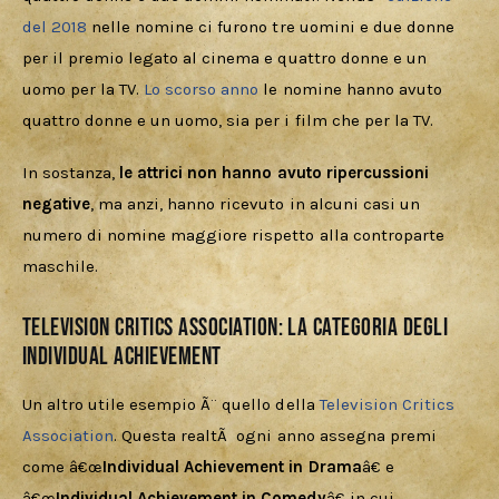
del 2018
 nelle nomine ci furono tre uomini e due donne 
per il premio legato al cinema e quattro donne e un 
uomo per la TV. 
Lo scorso anno
 le nomine hanno avuto 
quattro donne e un uomo, sia per i film che per la TV. 
In sostanza, 
le attrici non hanno avuto ripercussioni 
negative
, ma anzi, hanno ricevuto in alcuni casi un 
numero di nomine maggiore rispetto alla controparte 
maschile.
Television Critics Association: la categoria degli
Individual Achievement
Un altro utile esempio Ã¨ quello della 
Television Critics 
Association
. Questa realtÃ  ogni anno assegna premi 
come â€œ
Individual Achievement in Drama
â€ e 
â€œ
Individual Achievement in Comedy
â€ in cui 