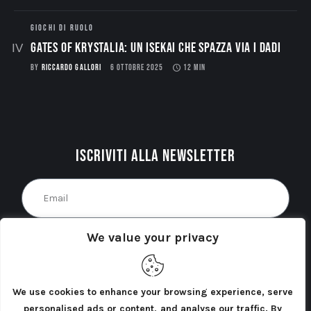
GIOCHI DI RUOLO
Gates of Krystalia: Un Isekai che spazza via i dadi
BY
RICCARDO GALLORI
6 OTTOBRE 2025
12 MIN
Iscriviti alla newsletter
Acconsento al trattamento dei miei dati personali
We value your privacy
come indicato nella
Privacy Policy
del sito. *
INVIA
We use cookies to enhance your browsing experience, serve
personalised ads or content, and analyse our traffic. By