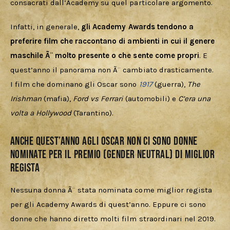
consacrati dall’Academy su quel particolare argomento.
Infatti, in generale, 
gli Academy Awards tendono a 
preferire film che raccontano di ambienti in cui il genere 
maschile Ã¨ molto presente o che sente come propri
. E 
quest’anno il panorama non Ã¨ cambiato drasticamente. 
I film che dominano gli Oscar sono 
1917
(guerra), 
The 
Irishman
 (mafia), 
Ford vs Ferrari
 (automobili) e 
C’era una 
volta a Hollywood
 (Tarantino). 
Anche quest’anno agli Oscar non ci sono donne
nominate per il premio (gender neutral) di miglior
regista
Nessuna donna Ã¨ stata nominata come miglior regista 
per gli Academy Awards di quest’anno. Eppure ci sono 
donne che hanno diretto molti film straordinari nel 2019.