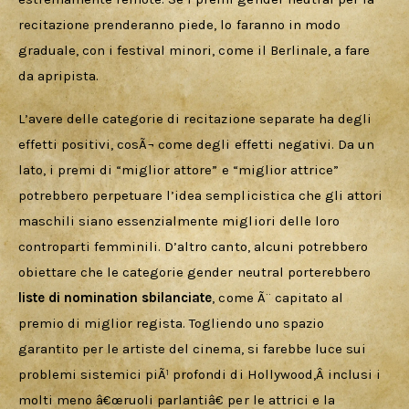
recitazione prenderanno piede, lo faranno in modo 
graduale, con i festival minori, come il Berlinale, a fare 
da apripista.
L’avere delle categorie di recitazione separate ha degli 
effetti positivi, cosÃ¬ come degli effetti negativi. Da un 
lato, i premi di “miglior attore” e “miglior attrice” 
potrebbero perpetuare l’idea semplicistica che gli attori 
maschili siano essenzialmente migliori delle loro 
controparti femminili. D’altro canto, alcuni potrebbero 
obiettare che le categorie gender neutral porterebbero 
liste di nomination sbilanciate
, come Ã¨ capitato al 
premio di miglior regista. Togliendo uno spazio 
garantito per le artiste del cinema, si farebbe luce sui 
problemi sistemici piÃ¹ profondi di Hollywood,Â inclusi i 
molti meno â€œruoli parlantiâ€ per le attrici e la 