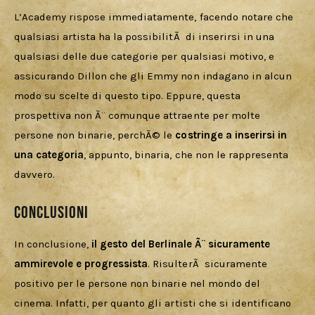
L’Academy rispose immediatamente, facendo notare che 
qualsiasi artista ha la possibilitÃ  di inserirsi in una 
qualsiasi delle due categorie per qualsiasi motivo, e 
assicurando Dillon che gli Emmy non indagano in alcun 
modo su scelte di questo tipo. Eppure, questa 
prospettiva non Ã¨ comunque attraente per molte 
persone non binarie, perchÃ© le 
costringe a inserirsi in 
una categoria
, appunto, binaria, che non le rappresenta 
davvero.
Conclusioni
In conclusione, 
il gesto del Berlinale Ã¨ sicuramente 
ammirevole e progressista
. RisulterÃ  sicuramente 
positivo per le persone non binarie nel mondo del 
cinema. Infatti, per quanto gli artisti che si identificano 