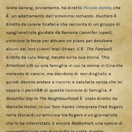
Greta Gerwig, ovviamente, ha diretto 
Piccole donne
, che 
Ã¨ un adattamento dell’omonimo romanzo. 
Hustlers 
Ã¨ 
diretto da Lorene Scafaria che racconta di un gruppo di 
spogliarelliste guidate da Ramona (Jennifer Lopez), 
uniscono le forze per attuare un piano per derubare 
alcuni dei loro clienti Wall Street. C’Ã¨ 
The Farewell
, 
diretto da Lulu Wang, basato sulla sua storia. 
This 
American Life
 su una famiglia in cui la nonna in Cina sta 
morendo di cancro, ma decidono di non dirglielo, e 
quindi devono andare a riunirsi e salutarla senza che lei 
sappia il perchÃ© di questa riunione di famiglia. 
A 
Beautiful Day In The Neighbourhood
 Ã¨ stato diretto da 
Marielle Heller, in cui Tom Hanks interpreta Fred Rogers 
nella storia di un’amicizia tra Rogers e un giornalista 
che lo ha intervistato. E ancora 
Booksmart
, una specie di 
commedia liceo che dura tutta la notte, diretta 