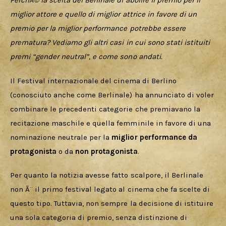
Download
PerchÃ© la scelta del Berlinale di abolire il premio per il 
miglior attore e quello di miglior attrice in favore di un 
premio per la miglior performance potrebbe essere 
prematura? Vediamo gli altri casi in cui sono stati istituiti 
premi “gender neutral”, e come sono andati.
Il Festival internazionale del cinema di Berlino 
(conosciuto anche come Berlinale) ha annunciato di voler 
combinare le precedenti categorie che premiavano la 
recitazione maschile e quella femminile in favore di una 
nominazione neutrale per la 
miglior performance da 
protagonista
 o da 
non protagonista
. 
Per quanto la notizia avesse fatto scalpore, il Berlinale 
non Ã¨ il primo festival legato al cinema che fa scelte di 
questo tipo. Tuttavia, non sempre la decisione di istituire 
una sola categoria di premio, senza distinzione di 