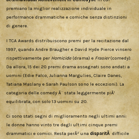
premiano la miglior realizzazione individuale in 
performance drammatiche e comiche senza distinzioni 
di genere. 
I TCA Awards distribuiscono premi per la recitazione dal 
1997, quando Andre Braugher e David Hyde Pierce vinsero 
rispettivamente per 
Homicide 
(drama) e 
Frasier 
(comedy). 
Da allora, 15 dei 20 premi drama assegnati sono andati a 
uomini (Edie Falco, Julianna Margulies, Claire Danes, 
Tatiana Maslany e Sarah Paulson sono le eccezioni). La 
categoria delle comedy Ã¨ stata leggermente piÃ¹ 
equilibrata, con solo 13 uomini su 20. 
Ci sono stati segni di miglioramento negli ultimi anni: 
le donne hanno vinto tre degli ultimi cinque premi 
drammatici e comici. Resta perÃ² una 
disparitÃ 
 difficile 