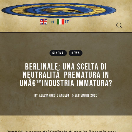
IT
EN
Fantascienza
CINEMA
NEWS
Fantasy
Berlinale: Una scelta di
Games
neutralitÃ prematura in
unâ€™industria immatura?
Recensioni
BY
ALESSANDRO D'ANGELO
5 SETTEMBRE 2020
Libri e fumetti
Cercatori