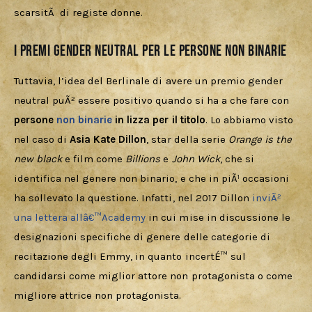
scarsitÃ  di registe donne.
I premi gender neutral per le persone non binarie
Tuttavia, l’idea del Berlinale di avere un premio gender 
neutral puÃ² essere positivo quando si ha a che fare con 
persone 
non binarie
 in lizza per il titolo
. Lo abbiamo visto 
nel caso di 
Asia Kate Dillon
, star della serie 
Orange is the 
new black
 e film come 
Billions
 e 
John Wick
, che si 
identifica nel genere non binario, e che in piÃ¹ occasioni 
ha sollevato la questione. Infatti, nel 2017 Dillon 
inviÃ² 
una lettera allâ€™Academy
 in cui mise in discussione le 
designazioni specifiche di genere delle categorie di 
recitazione degli Emmy, in quanto incertÉ™ sul 
candidarsi come miglior attore non protagonista o come 
migliore attrice non protagonista. 