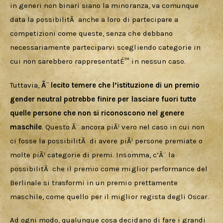
in generi non binari siano la minoranza, va comunque 
data la possibilitÃ  anche a loro di partecipare a 
competizioni come queste, senza che debbano 
necessariamente parteciparvi scegliendo categorie in 
cui non sarebbero rappresentatÉ™ in nessun caso.
Tuttavia, 
Ã¨ lecito temere che l’istituzione di un premio 
gender neutral potrebbe finire per lasciare fuori tutte 
quelle persone che non si riconoscono nel genere 
maschile
. Questo Ã¨ ancora piÃ¹ vero nel caso in cui non 
ci fosse la possibilitÃ  di avere piÃ¹ persone premiate o 
molte piÃ¹ categorie di premi. Insomma, c’Ã¨ la 
possibilitÃ  che il premio come miglior performance del 
Berlinale si trasformi in un premio prettamente 
maschile, come quello per il miglior regista degli Oscar. 
Ad ogni modo, qualunque cosa decidano di fare i grandi 