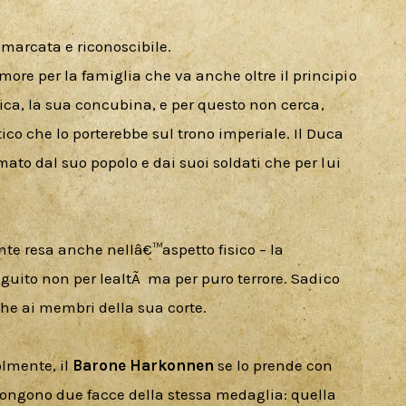
 marcata e riconoscibile.
re per la famiglia che va anche oltre il principio 
sica, la sua concubina, e per questo non cerca, 
o che lo porterebbe sul trono imperiale. Il Duca 
ato dal suo popolo e dai suoi soldati che per lui 
te resa anche nellâ€™aspetto fisico – la 
guito non per lealtÃ  ma per puro terrore. Sadico 
he ai membri della sua corte. 
mente, il 
Barone Harkonnen
 se lo prende con 
ongono due facce della stessa medaglia: quella 