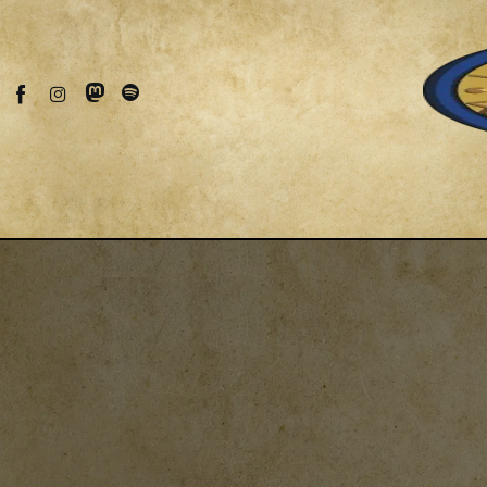
Fantascienza
Fantasy
Games
Recensioni
Libri e fumetti
Cercatori
Download