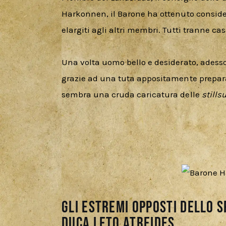
Harkonnen, il Barone ha ottenuto considere
elargiti agli altri membri. Tutti tranne ca
Una volta uomo bello e desiderato, adess
grazie ad una tuta appositamente prepara
sembra una cruda caricatura delle 
stillsu
Gli estremi opposti dello s
Duca Leto Atreides