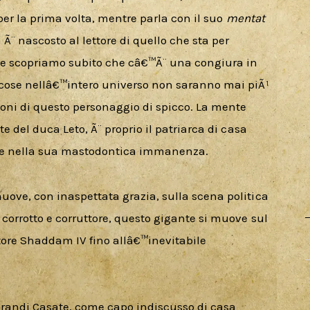
 per la prima volta, mentre parla con il suo 
mentat
a Ã¨ nascosto al lettore di quello che sta per 
ne scopriamo subito che câ€™Ã¨ una congiura in 
 cose nellâ€™intero universo non saranno mai piÃ¹ 
oni di questo personaggio di spicco. La mente 
te del duca Leto, Ã¨ proprio il patriarca di casa 
nte nella sua mastodontica immanenza. 
uove, con inaspettata grazia, sulla scena politica 
 corrotto e corruttore, questo gigante si muove sul 
ore Shaddam IV fino allâ€™inevitabile 
 Grandi Casate, come capo indiscusso di casa 