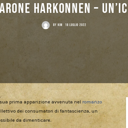
Barone Harkonnen – Un’i
BY
KIM
18 LUGLIO 2022
a sua prima apparizione avvenuta nel 
romanzo 
llettivo dei consumatori di fantascienza, un 
sibile da dimenticare.  