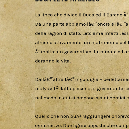
La linea che divide il Duca ed il Barone Ã¨
Da una parte abbiamo lâ€™onore e lâ€™amo
della ragion di stato. Leto ama infatti Jes
almeno attivamente, un matrimonio politic
Ã¨ inoltre un governatore illuminato ed am
daranno la vita…
Dallâ€™altra lâ€™ingordigia – perfettamen
malvagitÃ  fatta persona, il governante se
nel modo in cui si propone sia ai nemici c
Quello che non puÃ² raggiungere onorevol
ogni mezzo. Due figure opposte che comp