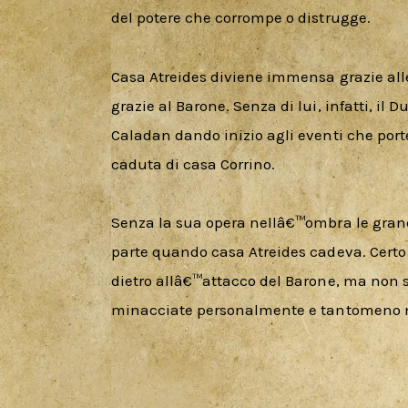
del potere che corrompe o distrugge. 
Casa Atreides diviene immensa grazie alle
grazie al Barone. Senza di lui, infatti, il
Caladan dando inizio agli eventi che port
caduta di casa Corrino.  
Senza la sua opera nellâ€™ombra le grandi
parte quando casa Atreides cadeva. Certo
dietro allâ€™attacco del Barone, ma non
minacciate personalmente e tantomeno ne