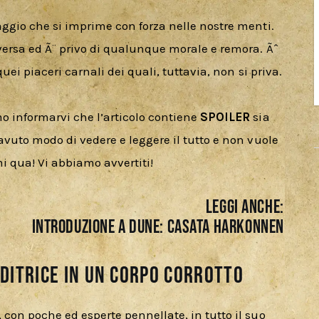
aggio che si imprime con forza nelle nostre menti. 
versa ed Ã¨ privo di qualunque morale e remora. Ãˆ 
uei piaceri carnali dei quali, tuttavia, non si priva.
o informarvi che l’articolo contiene 
SPOILER
 sia 
avuto modo di vedere e leggere il tutto e non vuole 
mi qua! Vi abbiamo avvertiti!
LEGGI ANCHE:
INTRODUZIONE A DUNE: CASATA HARKONNEN
ditrice in un corpo corrotto
 con poche ed esperte pennellate, in tutto il suo 