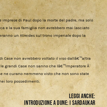
 imprese di Paul dopo la morte del padre, ma solo 
 Duca e la sua famiglia non avrebbero mai lasciato 
eranno un Atreides sul trono imperiale dopo la 
 Case non avrebbero voltato il viso dallâ€™altra 
 le grandi Case non sanno che lâ€™Imperatore Ã¨ 
 se ne curano nemmeno visto che non sono state 
i loro possedimenti.  
LEGGI ANCHE:
INTRODUZIONE A DUNE: I SARDAUKAR