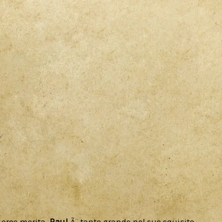
i eroe merita. 
Paul 
Ã¨ tanto grande nel suo squisito 