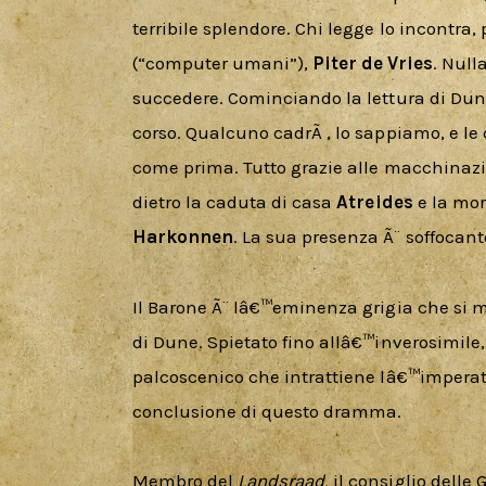
terribile splendore. Chi legge lo incontra,
(“computer umani”), 
Piter de Vries
. Null
succedere. Cominciando la lettura di Du
corso. Qualcuno cadrÃ , lo sappiamo, e le
come prima. Tutto grazie alle macchinazi
dietro la caduta di casa 
Atreides 
e la mor
Harkonnen
. La sua presenza Ã¨ soffoca
Il Barone Ã¨ lâ€™eminenza grigia che si m
di Dune. Spietato fino allâ€™inverosimile,
palcoscenico che intrattiene lâ€™imperat
conclusione di questo dramma. 
Membro del 
Landsraad, 
il consiglio delle