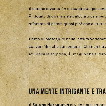
Il barone diventa fin da subito un person
Ãˆ dotato di una mente calcolatrice e per
affamato di potere quasi piÃ¹ che di tutti q
Prima di proseguire nella lettura vorremm
sui vari film che sui romanzi. Chi non ha 
rovinarsi la sorpresa, Ã¨ meglio che si fer
Una mente intrigante e tra
Il
 Barone Harkonnen 
ci viene presentato,