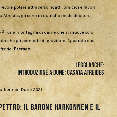
vole potere attraverso ricatti, omicidi e favori 
sa Atreides gli sono in qualche modo debitori. 
o Ã¨ una montagna di carne che si muove solo 
ta che gli permette di gravitare. Apparato che 
its 
dei 
Fremen
.      
LEGGI ANCHE:
INTRODUZIONE A DUNE: CASATA ATREIDES
pettro: Il Barone Harkonnen e il