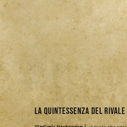
La quintessenza del Rivale
Vladimir Harkonnen
 Ã¨ il rivale che ogn