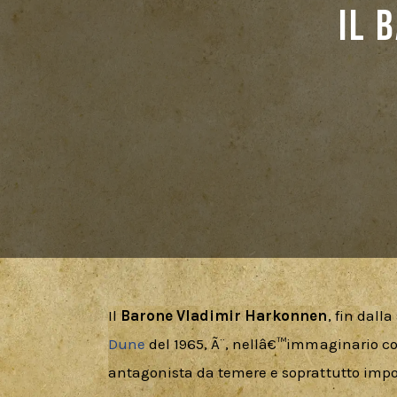
Il 
Il 
Barone Vladimir Harkonnen
, fin dall
Dune
 del 1965, Ã¨, nellâ€™immaginario co
antagonista da temere e soprattutto impos