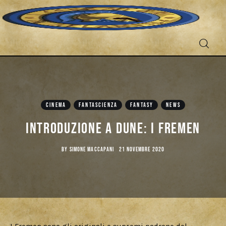
Fantascienza
Fantasy
CINEMA
FANTASCIENZA
FANTASY
NEWS
Games
Introduzione a Dune: I Fremen
Recensioni
BY
SIMONE MACCAPANI
21 NOVEMBRE 2020
Libri e fumetti
Cercatori