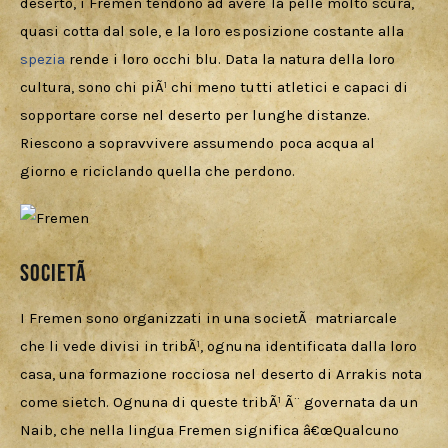
deserto, i Fremen tendono ad avere la pelle molto scura, 
quasi cotta dal sole, e la loro esposizione costante alla 
spezia 
rende i loro occhi blu. Data la natura della loro 
cultura, sono chi piÃ¹ chi meno tutti atletici e capaci di 
sopportare corse nel deserto per lunghe distanze. 
Riescono a sopravvivere assumendo poca acqua al 
giorno e riciclando quella che perdono.
SocietÃ
I Fremen sono organizzati in una societÃ  matriarcale 
che li vede divisi in tribÃ¹, ognuna identificata dalla loro 
casa, una formazione rocciosa nel deserto di Arrakis nota 
come sietch. Ognuna di queste tribÃ¹ Ã¨ governata da un 
Naib, che nella lingua Fremen significa â€œQualcuno 