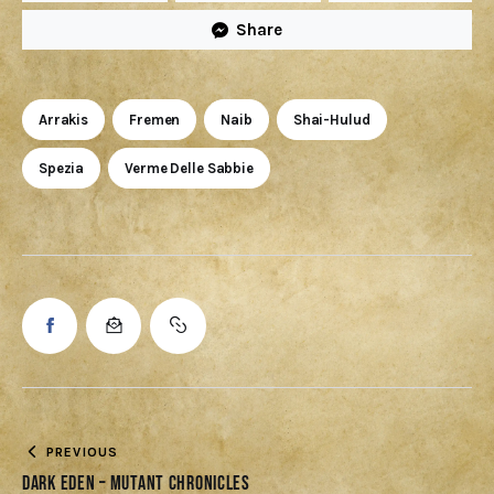
Share
Arrakis
Fremen
Naib
Shai-Hulud
Spezia
Verme Delle Sabbie
PREVIOUS
Dark Eden – Mutant Chronicles