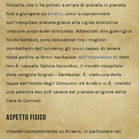
filosofia, che li ha portati a errare di pianeta in pianeta 
fino a giungere su 
Arrakis
, unici a sopravvivere 
sull’inospitale pianeta grazie alla rigida disciplina 
interiore propria del loro credo. Addestrati alla guerriglia 
fin da bambini, sono considerati tra i migliori 
combattenti dell’universo, gli unici capaci di tenere 
testa perfino ai feroci Sardaukar 
dell’Imperatore 
(il fatto 
non Ã¨ casuale: Salusa Secundus, il mondo inospitale 
dove vengono forgiati i Sardaukar, Ã¨ stato una delle 
tappe dell’esodo degli Zensunni; ed Arrakis si Ã¨ rivelato 
una palestra ben piÃ¹ severa del pianeta-prigione della 
Casa di Corrino).
Aspetto fisico
Vivendo costantemente su Arrakis, in particolare nel 