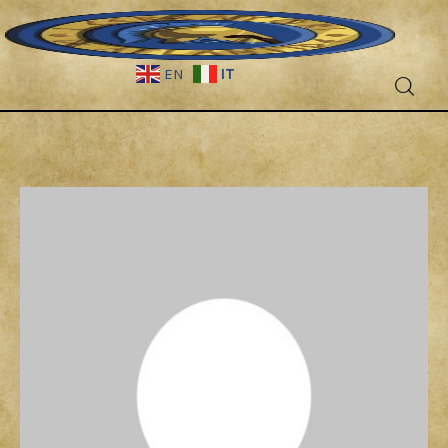
IT
EN
Fantascienza
Fantasy
Games
Recensioni
Libri e fumetti