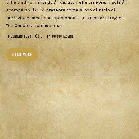
ti ha tradito Il mondo Ã¨ caduto nelle tenebre. Il sole Ã¨
scomparso. â€¦ Si presenta come gioco di ruolo di
narrazione condivisa, sprofondata in un orrore tragico.
Ten Candles richiede una…
16 GENNAIO 2021
0
BY
DUCCIO TASSINI
READ MORE