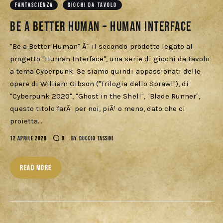
FANTASCIENZA
GIOCHI DA TAVOLO
Be a Better Human – Human Interface
"Be a Better Human" Ã¨ il secondo prodotto legato al
progetto "Human Interface", una serie di giochi da tavolo
a tema Cyberpunk. Se siamo quindi appassionati delle
opere di William Gibson ("Trilogia dello Sprawl"), di
"Cyberpunk 2020", "Ghost in the Shell", "Blade Runner",
questo titolo farÃ per noi, piÃ¹ o meno, dato che ci
proietta…
12 APRILE 2020
0
BY
DUCCIO TASSINI
READ MORE