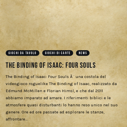
GIOCHI DA TAVOLO
GIOCHI DI CARTE
NEWS
The Binding of Isaac: Four Souls
The Binding of Isaac: Four Souls Ã¨ una costola del
videogioco roguelike The Binding of Isaac, realizzato da
Edmund McMillen e Florian Himsl, e che dal 2011
abbiamo imparato ad amare. I riferimenti biblici e le
atmosfere quasi disturbanti lo hanno reso unico nel suo
genere. Ore ed ore passate ad esplorare le stanze,
affrontare…