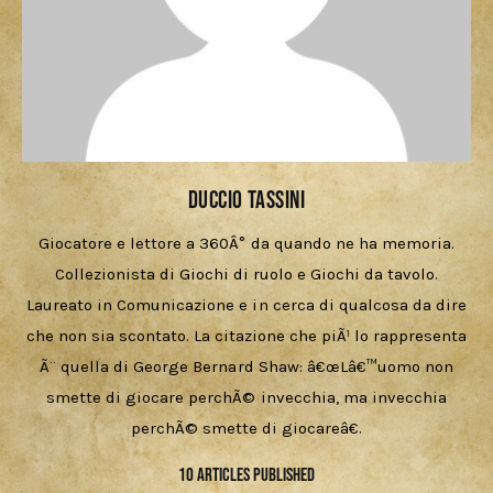
Cercatori
Download
Duccio Tassini
Giocatore e lettore a 360Â° da quando ne ha memoria.
Collezionista di Giochi di ruolo e Giochi da tavolo.
Laureato in Comunicazione e in cerca di qualcosa da dire
che non sia scontato. La citazione che piÃ¹ lo rappresenta
Ã¨ quella di George Bernard Shaw: â€œLâ€™uomo non
smette di giocare perchÃ© invecchia, ma invecchia
perchÃ© smette di giocareâ€.
10
Articles Published