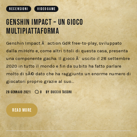
RECENSIONI
VIDEOGAME
Genshin Impact – Un gioco
multipiattaforma
Genshin Impact Ã¨ action GdR free-to-play, sviluppato
dalla miHoYo e, come altri titoli di questa casa, presenta
una componente gacha. Il gioco Ã¨ uscito il 28 settembre
2020 in tutto il mondo e fin da subito ha fatto parlare
molto di sÃ© dato che ha raggiunto un enorme numero di
giocatori proprio grazie al suo…
28 GENNAIO 2021
0
BY
DUCCIO TASSINI
READ MORE