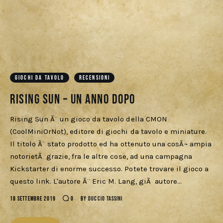
GIOCHI DA TAVOLO
RECENSIONI
Rising Sun – Un anno dopo
Rising Sun Ã¨ un gioco da tavolo della CMON
(CoolMiniOrNot), editore di giochi da tavolo e miniature.
Il titolo Ã¨ stato prodotto ed ha ottenuto una cosÃ¬ ampia
notorietÃ grazie, fra le altre cose, ad una campagna
Kickstarter di enorme successo. Potete trovare il gioco a
questo link. L'autore Ã¨ Eric M. Lang, giÃ autore…
18 SETTEMBRE 2019
0
BY
DUCCIO TASSINI