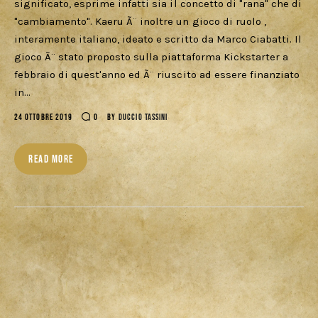
significato, esprime infatti sia il concetto di "rana" che di
"cambiamento". Kaeru Ã¨ inoltre un gioco di ruolo ,
interamente italiano, ideato e scritto da Marco Ciabatti. Il
gioco Ã¨ stato proposto sulla piattaforma Kickstarter a
febbraio di quest'anno ed Ã¨ riuscito ad essere finanziato
in…
24 OTTOBRE 2019
0
BY
DUCCIO TASSINI
READ MORE