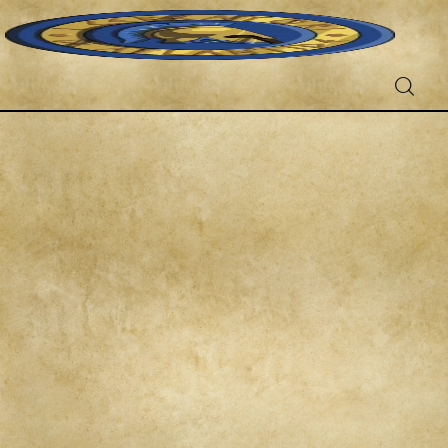
Fantascienza
Fantasy
Games
Recensioni
Libri e fumetti