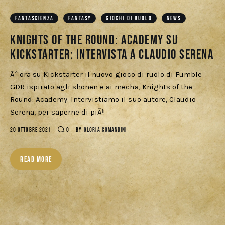
Cercatori
FANTASCIENZA
FANTASY
GIOCHI DI RUOLO
NEWS
Download
Knights of the Round: Academy su
Kickstarter: intervista a Claudio Serena
Ãˆ ora su Kickstarter il nuovo gioco di ruolo di Fumble
GDR ispirato agli shonen e ai mecha, Knights of the
Round: Academy. Intervistiamo il suo autore, Claudio
Serena, per saperne di piÃ¹!
20 OTTOBRE 2021
0
BY
GLORIA COMANDINI
READ MORE