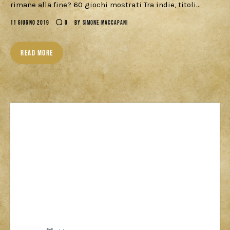
rimane alla fine? 60 giochi mostrati Tra indie, titoli…
11 GIUGNO 2019
0
BY
SIMONE MACCAPANI
READ MORE