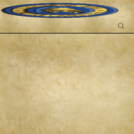
Fantascienza
Fantasy
Games
Recensioni
Libri e fumetti