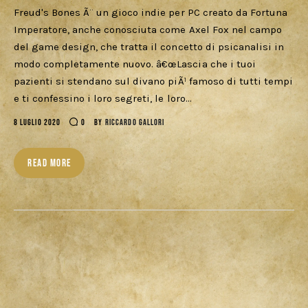
Freud's Bones Ã¨ un gioco indie per PC creato da Fortuna
Imperatore, anche conosciuta come Axel Fox nel campo
del game design, che tratta il concetto di psicanalisi in
modo completamente nuovo. â€œLascia che i tuoi
pazienti si stendano sul divano piÃ¹ famoso di tutti tempi
e ti confessino i loro segreti, le loro…
8 LUGLIO 2020
0
BY
RICCARDO GALLORI
READ MORE