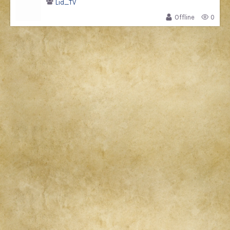
Lid_TV
Offline
0