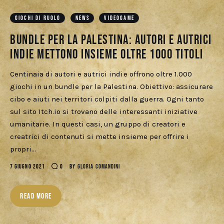
Cercatori
GIOCHI DI RUOLO
NEWS
VIDEOGAME
Download
Bundle per la Palestina: autori e autrici
indie mettono insieme oltre 1000 titoli
Centinaia di autori e autrici indie offrono oltre 1.000
giochi in un bundle per la Palestina. Obiettivo: assicurare
cibo e aiuti nei territori colpiti dalla guerra. Ogni tanto
sul sito Itch.io si trovano delle interessanti iniziative
umanitarie. In questi casi, un gruppo di creatori e
creatrici di contenuti si mette insieme per offrire i
propri…
7 GIUGNO 2021
0
BY
GLORIA COMANDINI
READ MORE