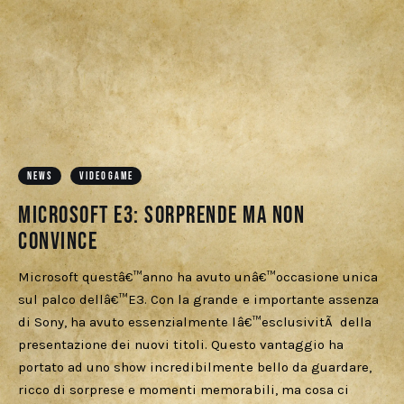
NEWS
VIDEOGAME
Microsoft E3: Sorprende ma non
convince
Microsoft questâ€™anno ha avuto unâ€™occasione unica
sul palco dellâ€™E3. Con la grande e importante assenza
di Sony, ha avuto essenzialmente lâ€™esclusivitÃ della
presentazione dei nuovi titoli. Questo vantaggio ha
portato ad uno show incredibilmente bello da guardare,
ricco di sorprese e momenti memorabili, ma cosa ci