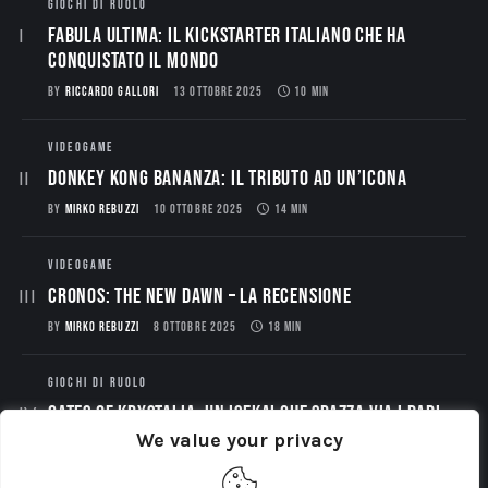
GIOCHI DI RUOLO
Fabula Ultima: il Kickstarter italiano che ha
conquistato il mondo
BY
RICCARDO GALLORI
13 OTTOBRE 2025
10 MIN
VIDEOGAME
Donkey Kong Bananza: Il Tributo ad un’Icona
BY
MIRKO REBUZZI
10 OTTOBRE 2025
14 MIN
VIDEOGAME
CRONOS: THE NEW DAWN – La Recensione
BY
MIRKO REBUZZI
8 OTTOBRE 2025
18 MIN
GIOCHI DI RUOLO
Gates of Krystalia: Un Isekai che spazza via i dadi
We value your privacy
BY
RICCARDO GALLORI
6 OTTOBRE 2025
12 MIN