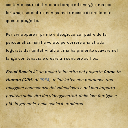
costante paura di bruciare tempo ed energie, ma per 
fortuna, oserei dire, non ha mai smesso di credere in 
questo progetto. 
Per sviluppare il primo videogioco sul padre della 
psicoanalisi, non ha voluto percorrere una strada 
logorata dai tentativi altrui, ma ha preferito scavare nel 
fango con tenacia e creare un sentiero ad hoc.
Freud Bone’s
 Ã¨ un progetto inserito nel progetto 
Game to 
Human
 (
G2H
) di 
IIDEA
, un’iniziativa che promuove una 
maggiore conoscenza dei videogiochi e del loro impatto 
positivo sulla vita dei videogiocatori, delle loro famiglie e, 
piÃ¹ in generale, nella societÃ  moderna
.