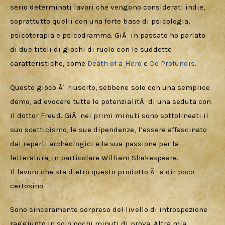
serio determinati lavori che vengono considerati indie, 
soprattutto quelli con una forte base di psicologia, 
psicoterapia e psicodramma. GiÃ  in passato ho parlato 
di due titoli di giochi di ruolo con le suddette 
caratteristiche, come 
Death of a Hero
 e 
De Profundis
.
Questo gioco Ã¨ riuscito, sebbene solo con una semplice 
demo, ad evocare tutte le potenzialitÃ  di una seduta con 
il dottor Freud. GiÃ  nei primi minuti sono sottolineati il 
suo scetticismo, le sue dipendenze, l’essere affascinato 
dai reperti archeologici e la sua passione per la 
letteratura, in particolare William Shakespeare.
Il lavoro che sta dietro questo prodotto Ã¨ a dir poco 
certosino. 
Sono sinceramente sorpreso del livello di introspezione 
raggiunto in solo pochi minuti di prova. Altra mia 