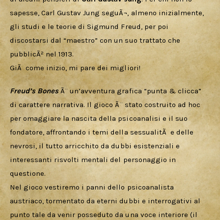
sapesse, Carl Gustav Jung seguÃ¬, almeno inizialmente, 
gli studi e le teorie di Sigmund Freud, per poi 
discostarsi dal “maestro” con un suo trattato che 
pubblicÃ² nel 1913.
GiÃ  come inizio, mi pare dei migliori!
Freud’s Bones
 Ã¨ un’avventura grafica “punta & clicca” 
di carattere narrativa. Il gioco Ã¨ stato costruito ad hoc 
per omaggiare la nascita della psicoanalisi e il suo 
fondatore, affrontando i temi della sessualitÃ  e delle 
nevrosi, il tutto arricchito da dubbi esistenziali e 
interessanti risvolti mentali del personaggio in 
questione.
Nel gioco vestiremo i panni dello psicoanalista 
austriaco, tormentato da eterni dubbi e interrogativi al 
punto tale da venir posseduto da una voce interiore (il 