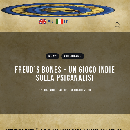
IT
EN
Fantascienza
Fantasy
NEWS
VIDEOGAME
Freud’s Bones – Un gioco indie
Games
sulla psicanalisi
Recensioni
BY
RICCARDO GALLORI
8 LUGLIO 2020
Libri e fumetti
Cercatori