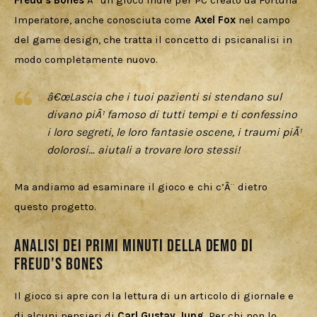
Download
Freud’s Bones
 Ã¨ un gioco indie per PC creato da Fortuna 
Imperatore, anche conosciuta come 
Axel Fox
 nel campo 
del game design, che tratta il concetto di psicanalisi in 
modo completamente nuovo. 
â€œLascia che i tuoi pazienti si stendano sul
divano piÃ¹ famoso di tutti tempi e ti confessino
i loro segreti, le loro fantasie oscene, i traumi piÃ¹
dolorosi… aiutali a trovare loro stessi!
Ma andiamo ad esaminare il gioco e chi c’Ã¨ dietro 
questo progetto.
Analisi dei primi minuti della demo di
Freud’s Bones
Il gioco si apre con la lettura di un articolo di giornale e 
di alcuni pensieri di 
Carl Gustav Jung
. Per chi non lo 