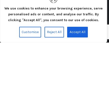
We use cookies to enhance your browsing experience, serve
personalised ads or content, and analyse our traffic. By
Iscriviti alla newsletter
clicking "Accept All", you consent to our use of cookies.
Customise
Reject All
Accept All
Acconsento al trattamento dei miei dati personali
come indicato nella
Privacy Policy
del sito. *
INVIA
Cercatori di Atlantide 2025©. Tutti i diritti riservati.
Privacy Policy
Cookie Policy