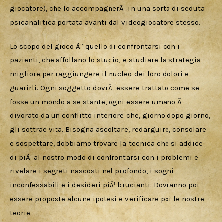
giocatore), che lo accompagnerÃ  in una sorta di seduta 
psicanalitica portata avanti dal videogiocatore stesso.
Lo scopo del gioco Ã¨ quello di confrontarsi con i 
pazienti, che affollano lo studio, e studiare la strategia 
migliore per raggiungere il nucleo dei loro dolori e 
guarirli. Ogni soggetto dovrÃ  essere trattato come se 
fosse un mondo a se stante, ogni essere umano Ã¨ 
divorato da un conflitto interiore che, giorno dopo giorno, 
gli sottrae vita. Bisogna ascoltare, redarguire, consolare 
e sospettare, dobbiamo trovare la tecnica che si addice 
di piÃ¹ al nostro modo di confrontarsi con i problemi e 
rivelare i segreti nascosti nel profondo, i sogni 
inconfessabili e i desideri piÃ¹ brucianti. Dovranno poi 
essere proposte alcune ipotesi e verificare poi le nostre 
teorie.