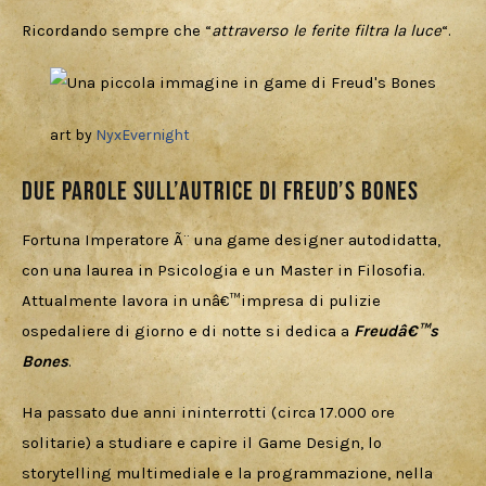
Ricordando sempre che “
attraverso le ferite filtra la luce
“.
art by
NyxEvernight
Due parole sull’autrice di Freud’s Bones
Fortuna Imperatore Ã¨ una game designer autodidatta, 
con una laurea in Psicologia e un Master in Filosofia. 
Attualmente lavora in unâ€™impresa di pulizie 
ospedaliere di giorno e di notte si dedica a 
Freudâ€™s 
Bones
.
Ha passato due anni ininterrotti (circa 17.000 ore 
solitarie) a studiare e capire il Game Design, lo 
storytelling multimediale e la programmazione, nella 