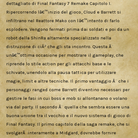
dettagliato di Final Fantasy 7 Remake Capitolo I. 
Ripercorrendo lâ€™inizio del gioco, Cloud e Barrett si 
infiltrano nel Reattore Mako con lâ€™intento di farlo 
esplodere. Vengono fermati prima dai soldati e poi da un 
robot della ShinRa altamente specializzato nella 
distruzione di ciÃ² che gli sta incontro. Questa Ã¨ 
unâ€™ottima occasione per mostrare il gameplay, che 
riprende lo stile action per gli attacchi base e le 
schivate, unendolo alla pausa tattica per utilizzare 
magie, limit e altre tecniche. Il primo vantaggio Ã¨ che i 
personaggi ranged come Barrett diventino necessari per 
gestire le fasi in cui boss e mob si allontanano o volano 
via dal party. Il secondo Ã¨ quella che sembra essere una 
buona unione tra il vecchio e il nuovo sistema di gioco di 
Final Fantasy. Il primo capitolo della saga remake, che si 
svolgerÃ  interamente a Midgard, dovrebbe fornire 