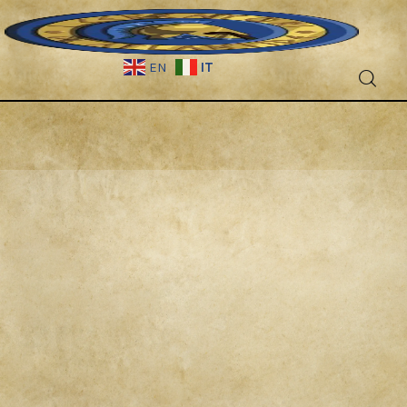
IT
EN
Fantascienza
Fantasy
Games
Recensioni
Libri e fumetti