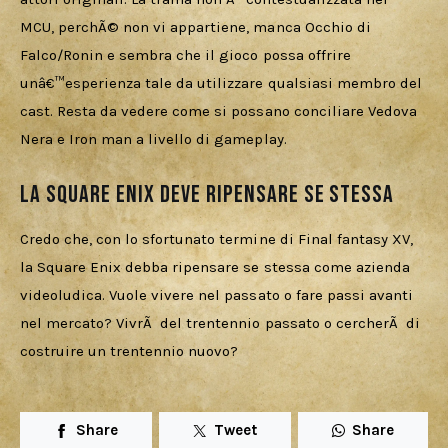
MCU, perchÃ© non vi appartiene, manca Occhio di 
Falco/Ronin e sembra che il gioco possa offrire 
unâ€™esperienza tale da utilizzare qualsiasi membro del 
cast. Resta da vedere come si possano conciliare Vedova 
Nera e Iron man a livello di gameplay.
La Square Enix deve ripensare se stessa
Credo che, con lo sfortunato termine di Final fantasy XV, 
la Square Enix debba ripensare se stessa come azienda 
videoludica. Vuole vivere nel passato o fare passi avanti 
nel mercato? VivrÃ  del trentennio passato o cercherÃ  di 
costruire un trentennio nuovo?
Share
Tweet
Share