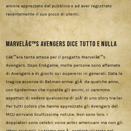
ancora apprezzato dal pubblico e ad aver registrato 
recentemente il suo picco di utenti.
Marvelâ€™s Avengers dice tutto e nulla
Câ€™era tanta attesa per il progetto Marvelâ€™s 
Avengers. Dopo Endgame, molte persone sono affamate 
di Avengers e di giochi sui supereroi in generali. Data la 
tragica assenza di Batman ormai giÃ  da qualche anno, 
con Spiderman che riscalda gli animi, ci saremmo 
aspettati di vedere qualcosina di piÃ¹ di uno story trailer. 
Per tutti coloro che hanno apprezzato gli Avengers del 
MCU arrivano bruttissime notizie: Non sono loro. I 
doppiatori sono celebri voice actor americani ma non gli 
attori originali. La trama non Ã¨ contestualizzata nel 