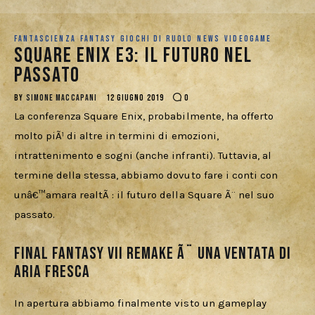
Cercatori
FANTASCIENZA
FANTASY
GIOCHI DI RUOLO
NEWS
VIDEOGAME
Download
Square Enix E3: Il futuro nel
passato
BY
SIMONE MACCAPANI
12 GIUGNO 2019
0
La conferenza Square Enix, probabilmente, ha offerto 
molto piÃ¹ di altre in termini di emozioni, 
intrattenimento e sogni (anche infranti). Tuttavia, al 
termine della stessa, abbiamo dovuto fare i conti con 
unâ€™amara realtÃ : il futuro della Square Ã¨ nel suo 
passato.
Final Fantasy VII Remake Ã¨ una ventata di
aria fresca
In apertura abbiamo finalmente visto un gameplay 