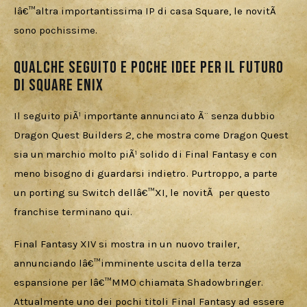
lâ€™altra importantissima IP di casa Square, le novitÃ  
sono pochissime.
Qualche seguito e poche idee per il futuro
di Square Enix
Il seguito piÃ¹ importante annunciato Ã¨ senza dubbio 
Dragon Quest Builders 2, che mostra come Dragon Quest 
sia un marchio molto piÃ¹ solido di Final Fantasy e con 
meno bisogno di guardarsi indietro. Purtroppo, a parte 
un porting su Switch dellâ€™XI, le novitÃ  per questo 
franchise terminano qui. 
Final Fantasy XIV si mostra in un nuovo trailer, 
annunciando lâ€™imminente uscita della terza 
espansione per lâ€™MMO chiamata Shadowbringer. 
Attualmente uno dei pochi titoli Final Fantasy ad essere 