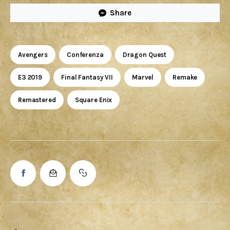
Share
Avengers
Conferenza
Dragon Quest
E3 2019
Final Fantasy VII
Marvel
Remake
Remastered
Square Enix