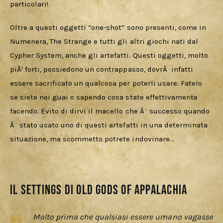
particolari!
Oltre a questi oggetti “one-shot” sono presenti, come in 
Numenera, The Strange e tutti gli altri giochi nati dal 
Cypher System, anche gli artefatti. Questi oggetti, molto 
piÃ¹ forti, possiedono un contrappasso, dovrÃ  infatti 
essere sacrificato un qualcosa per poterli usare. Fatelo 
se siete nei guai o sapendo cosa state effettivamente 
facendo. Evito di dirvi il macello che Ã¨ successo quando 
Ã¨ stato usato uno di questi artefatti in una determinata 
situazione, ma scommetto potrete indovinare…
Il Settings di Old Gods of Appalachia
Molto prima che qualsiasi essere umano vagasse