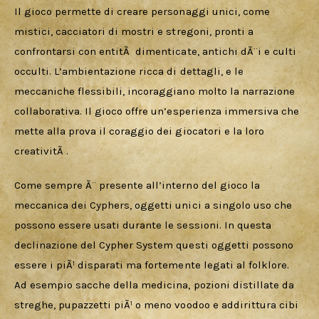
Il gioco permette di creare personaggi unici, come 
mistici, cacciatori di mostri e stregoni, pronti a 
confrontarsi con entitÃ  dimenticate, antichi dÃ¨i e culti 
occulti. L’ambientazione ricca di dettagli, e le 
meccaniche flessibili, incoraggiano molto la narrazione 
collaborativa. Il gioco offre un’esperienza immersiva che 
mette alla prova il coraggio dei giocatori e la loro 
creativitÃ .
Come sempre Ã¨ presente all’interno del gioco la 
meccanica dei Cyphers, oggetti unici a singolo uso che 
possono essere usati durante le sessioni. In questa 
declinazione del Cypher System questi oggetti possono 
essere i piÃ¹ disparati ma fortemente legati al folklore. 
Ad esempio sacche della medicina, pozioni distillate da 
streghe, pupazzetti piÃ¹ o meno voodoo e addirittura cibi 