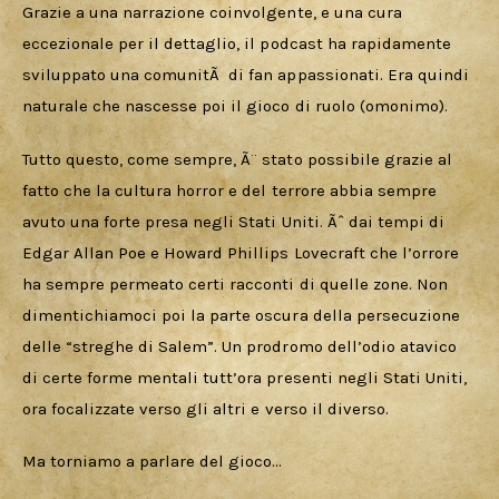
Grazie a una narrazione coinvolgente, e una cura 
eccezionale per il dettaglio, il podcast ha rapidamente 
sviluppato una comunitÃ  di fan appassionati. Era quindi 
naturale che nascesse poi il gioco di ruolo (omonimo).
Tutto questo, come sempre, Ã¨ stato possibile grazie al 
fatto che la cultura horror e del terrore abbia sempre 
avuto una forte presa negli Stati Uniti. Ãˆ dai tempi di 
Edgar Allan Poe e Howard Phillips Lovecraft che l’orrore 
ha sempre permeato certi racconti di quelle zone. Non 
dimentichiamoci poi la parte oscura della persecuzione 
delle “streghe di Salem”. Un prodromo dell’odio atavico 
di certe forme mentali tutt’ora presenti negli Stati Uniti, 
ora focalizzate verso gli altri e verso il diverso.
Ma torniamo a parlare del gioco…