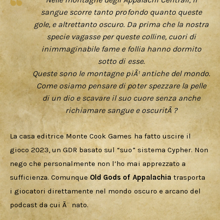
sangue scorre tanto profondo quanto queste
gole, e altrettanto oscuro. Da prima che la nostra
specie vagasse per queste colline, cuori di
inimmaginabile fame e follia hanno dormito
sotto di esse.
Queste sono le montagne piÃ¹ antiche del mondo.
Come osiamo pensare di poter spezzare la pelle
di un dio e scavare il suo cuore senza anche
richiamare sangue e oscuritÃ ?
La casa editrice Monte Cook Games ha fatto uscire il 
gioco 2023, un GDR basato sul “suo” sistema Cypher. Non 
nego che personalmente non l’ho mai apprezzato a 
sufficienza. Comunque 
Old Gods of Appalachia
 trasporta 
i giocatori direttamente nel mondo oscuro e arcano del 
podcast da cui Ã¨ nato.