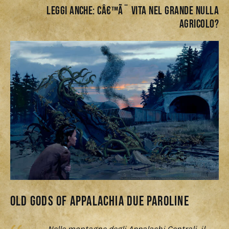
LEGGI ANCHE:
Câ€™Ã¨ vita nel Grande Nulla
Agricolo?
Old Gods of Appalachia due paroline
Nelle montagne degli Appalachi Centrali, il