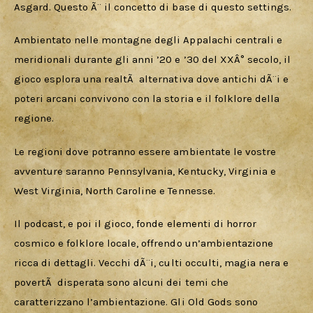
Asgard. Questo Ã¨ il concetto di base di questo settings.
Ambientato nelle montagne degli Appalachi centrali e 
meridionali durante gli anni ’20 e ’30 del XXÂ° secolo, il 
gioco esplora una realtÃ  alternativa dove antichi dÃ¨i e 
poteri arcani convivono con la storia e il folklore della 
regione.
Le regioni dove potranno essere ambientate le vostre 
avventure saranno Pennsylvania, Kentucky, Virginia e 
West Virginia, North Caroline e Tennesse.
Il podcast, e poi il gioco, fonde elementi di horror 
cosmico e folklore locale, offrendo un’ambientazione 
ricca di dettagli. Vecchi dÃ¨i, culti occulti, magia nera e 
povertÃ  disperata sono alcuni dei temi che 
caratterizzano l’ambientazione. Gli Old Gods sono 