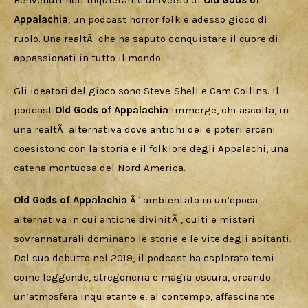
Download
Benvenuti nell’inquietante universo di 
Old Gods of 
Appalachia
, un podcast horror folk e adesso gioco di 
ruolo. Una realtÃ  che ha saputo conquistare il cuore di 
appassionati in tutto il mondo. 
Gli ideatori del gioco sono Steve Shell e Cam Collins. Il 
podcast 
Old Gods of Appalachia
 immerge, chi ascolta, in 
una realtÃ  alternativa dove antichi dei e poteri arcani 
coesistono con la storia e il folklore degli Appalachi, una 
catena montuosa del Nord America.
Old Gods of Appalachia
 Ã¨ ambientato in un’epoca 
alternativa in cui antiche divinitÃ , culti e misteri 
sovrannaturali dominano le storie e le vite degli abitanti. 
Dal suo debutto nel 2019, il podcast ha esplorato temi 
come leggende, stregoneria e magia oscura, creando 
un’atmosfera inquietante e, al contempo, affascinante. 