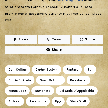
Non sono per nulla stupito che 
RPG Magnifico
 lo abbia 
selezionato tra i cinque papabili vincitori di questo 
premio che si assegnerÃ  durante Play Festival del Gioco 
2024.
Share
Tweet
Share
Share
Cam Collins
Cypher System
Fantasy
Gdr
Giochi Di Ruolo
Gioco Di Ruolo
Kickstarter
Monte Cook
Numenera
Old Gods Of Appalachia
Podcast
Recensione
Rpg
Steve Shell