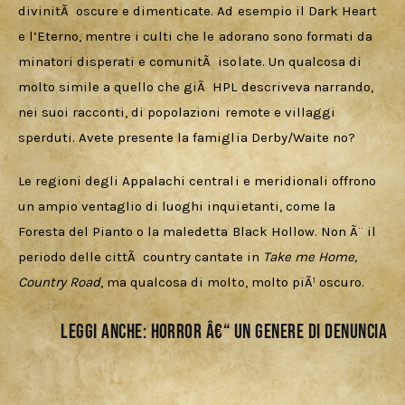
divinitÃ  oscure e dimenticate. Ad esempio il Dark Heart 
e l’Eterno, mentre i culti che le adorano sono formati da 
minatori disperati e comunitÃ  isolate. Un qualcosa di 
molto simile a quello che giÃ  HPL descriveva narrando, 
nei suoi racconti, di popolazioni remote e villaggi 
sperduti. Avete presente la famiglia Derby/Waite no?
Le regioni degli Appalachi centrali e meridionali offrono 
un ampio ventaglio di luoghi inquietanti, come la 
Foresta del Pianto o la maledetta Black Hollow. Non Ã¨ il 
periodo delle cittÃ  country cantate in 
Take me Home, 
Country Road
, ma qualcosa di molto, molto piÃ¹ oscuro.
LEGGI ANCHE:
Horror â€“ Un genere di denuncia