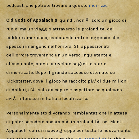
podcast, che potrete trovare a questo 
indirizzo
.
Old Gods of Appalachia
, quindi, non Ã¨ solo un gioco di 
ruolo, ma un viaggio attraverso le profonditÃ  del 
folklore americano, esplorando miti e leggende che 
spesso rimangono nell’ombra. Gli appassionati 
dell’orrore troveranno un universo inquietante e 
affascinante, pronto a rivelare segreti e storie 
dimenticate. Dopo il grande successo ottenuto su 
Kickstarter, dove il gioco ha raccolto piÃ¹ di due milioni 
di dollari, c’Ã¨ solo da capire e aspettare se qualcuno 
avrÃ  interesse in Italia a localizzarlo.
Personalmente sto divorando l’ambientazione in attesa 
di poter scendere ancora piÃ¹ in profonditÃ  nei Monti 
Appalachi con un nuovo gruppo per testarlo nuovamente. 