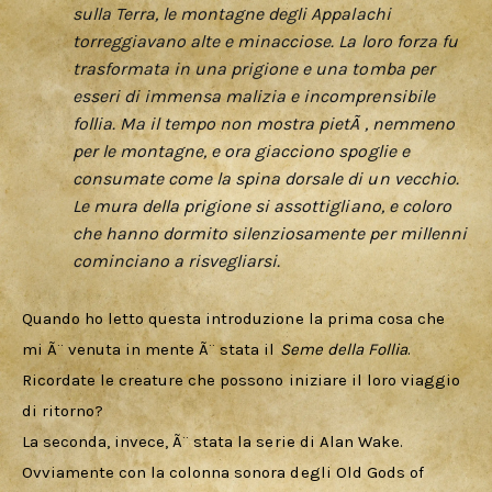
sulla Terra, le montagne degli Appalachi
torreggiavano alte e minacciose. La loro forza fu
trasformata in una prigione e una tomba per
esseri di immensa malizia e incomprensibile
follia. Ma il tempo non mostra pietÃ , nemmeno
per le montagne, e ora giacciono spoglie e
consumate come la spina dorsale di un vecchio.
Le mura della prigione si assottigliano, e coloro
che hanno dormito silenziosamente per millenni
cominciano a risvegliarsi.
Quando ho letto questa introduzione la prima cosa che 
mi Ã¨ venuta in mente Ã¨ stata il 
Seme della Follia
. 
Ricordate le creature che possono iniziare il loro viaggio 
di ritorno?
La seconda, invece, Ã¨ stata la serie di Alan Wake. 
Ovviamente con la colonna sonora degli Old Gods of 