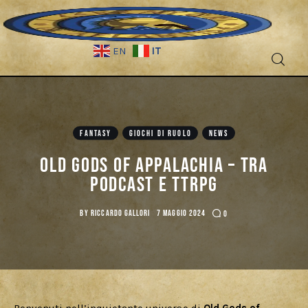
IT
EN
Fantascienza
FANTASY
GIOCHI DI RUOLO
NEWS
Fantasy
Old Gods of Appalachia – Tra
Games
podcast e Ttrpg
Recensioni
BY
RICCARDO GALLORI
7 MAGGIO 2024
0
Libri e fumetti
Cercatori