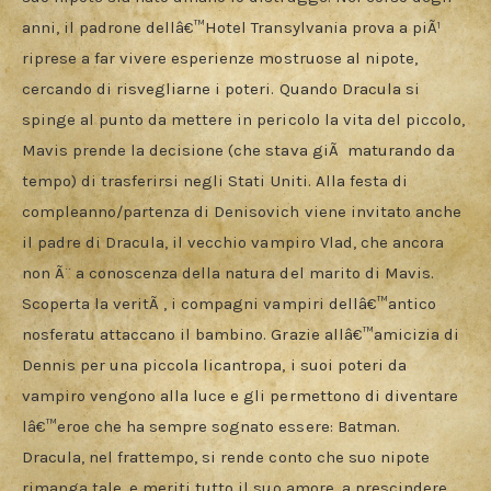
anni, il padrone dellâ€™Hotel Transylvania prova a piÃ¹ 
riprese a far vivere esperienze mostruose al nipote, 
cercando di risvegliarne i poteri. Quando Dracula si 
spinge al punto da mettere in pericolo la vita del piccolo, 
Mavis prende la decisione (che stava giÃ  maturando da 
tempo) di trasferirsi negli Stati Uniti. Alla festa di 
compleanno/partenza di Denisovich viene invitato anche 
il padre di Dracula, il vecchio vampiro Vlad, che ancora 
non Ã¨ a conoscenza della natura del marito di Mavis. 
Scoperta la veritÃ , i compagni vampiri dellâ€™antico 
nosferatu attaccano il bambino. Grazie allâ€™amicizia di 
Dennis per una piccola licantropa, i suoi poteri da 
vampiro vengono alla luce e gli permettono di diventare 
lâ€™eroe che ha sempre sognato essere: Batman. 
Dracula, nel frattempo, si rende conto che suo nipote 
rimanga tale, e meriti tutto il suo amore, a prescindere 