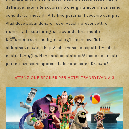
dalla sua natura (e scopriamo che gli unicorni non siano 
considerati mostri!). Alla fine persino il vecchio vampiro 
Vlad deve abbandonare i suoi vecchi preconcetti e 
riunirsi alla sua famiglia, trovando finalmente 
lâ€™unione con suo figlio che gli mancava. Tutti 
abbiamo vissuto, chi piÃ¹ chi meno, le aspettative della 
nostra famiglia. Non sarebbe stato piÃ¹ facile se i nostri 
parenti avessero appreso la lezione come Dracula?
ATTENZIONE SPOILER PER HOTEL TRANSYLVANIA 3