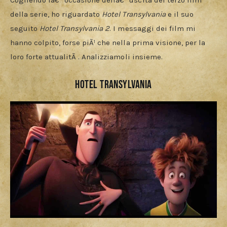
Download
Cogliendo lâ€™occasione dellâ€™uscita del terzo film 
della serie, ho riguardato 
Hotel Transylvania
 e il suo 
seguito 
Hotel Transylvania 2
. I messaggi dei film mi 
hanno colpito, forse piÃ¹ che nella prima visione, per la 
loro forte attualitÃ . Analizziamoli insieme.
Hotel Transylvania