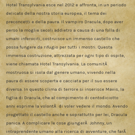
Hotel Transylvania esce nel 2012 e affronta, in un periodo 
delicato della nostra storia europea, il tema dei 
preconcetti e della paura. Il vampiro Dracula, dopo aver 
perso la moglie secoli addietro a causa di una folla di 
umani inferociti, costruisce un immenso castello che 
possa fungere da rifugio per tutti i mostri. Questa 
immensa costruzione, attrezzata per ogni tipo di ospite, 
viene chiamata Hotel Transylvania. La comunitÃ  
mostruosa si isola dal genere umano, vivendo nella 
paura di essere scoperta e cacciata per il suo essere 
diversa. In questo clima di terrore si inserisce Mavis, la 
figlia di Dracula, che al compimento di centodiciotto 
anni esprime la volontÃ  di voler vedere il mondo. Avendo 
progettato il castello anche e soprattutto per lei, Dracula 
panica. A complicare le cose giungerÃ  Johnny, un 
intraprendente umano alla ricerca di avventure, che farÃ  