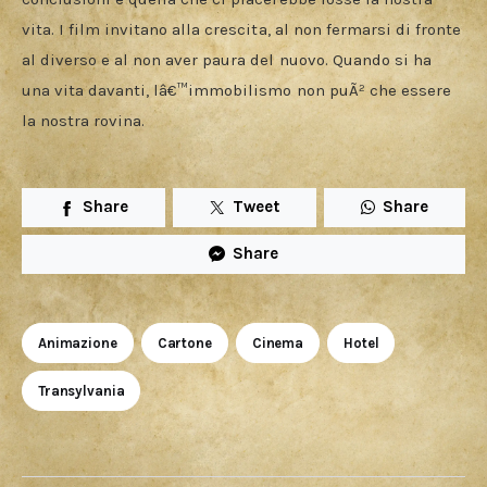
vita. I film invitano alla crescita, al non fermarsi di fronte 
al diverso e al non aver paura del nuovo. Quando si ha 
una vita davanti, lâ€™immobilismo non puÃ² che essere 
la nostra rovina.
Share
Tweet
Share
Share
Animazione
Cartone
Cinema
Hotel
Transylvania