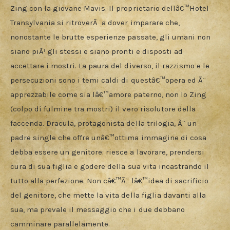
Zing con la giovane Mavis. Il proprietario dellâ€™Hotel 
Transylvania si ritroverÃ  a dover imparare che, 
nonostante le brutte esperienze passate, gli umani non 
siano piÃ¹ gli stessi e siano pronti e disposti ad 
accettare i mostri. La paura del diverso, il razzismo e le 
persecuzioni sono i temi caldi di questâ€™opera ed Ã¨ 
apprezzabile come sia lâ€™amore paterno, non lo Zing 
(colpo di fulmine tra mostri) il vero risolutore della 
faccenda. Dracula, protagonista della trilogia, Ã¨ un 
padre single che offre unâ€™ottima immagine di cosa 
debba essere un genitore: riesce a lavorare, prendersi 
cura di sua figlia e godere della sua vita incastrando il 
tutto alla perfezione. Non câ€™Ã¨ lâ€™idea di sacrificio 
del genitore, che mette la vita della figlia davanti alla 
sua, ma prevale il messaggio che i due debbano 
camminare parallelamente.