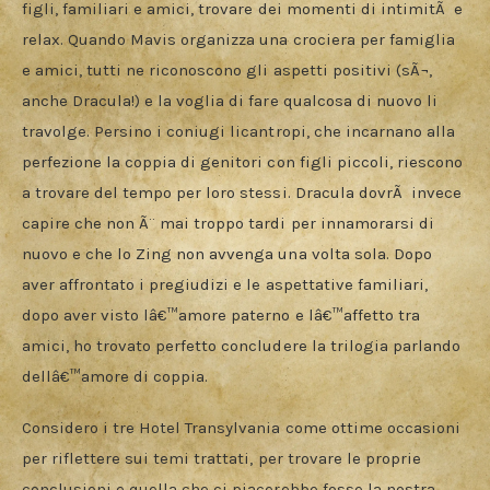
figli, familiari e amici, trovare dei momenti di intimitÃ  e 
relax. Quando Mavis organizza una crociera per famiglia 
e amici, tutti ne riconoscono gli aspetti positivi (sÃ¬, 
anche Dracula!) e la voglia di fare qualcosa di nuovo li 
travolge. Persino i coniugi licantropi, che incarnano alla 
perfezione la coppia di genitori con figli piccoli, riescono 
a trovare del tempo per loro stessi. Dracula dovrÃ  invece 
capire che non Ã¨ mai troppo tardi per innamorarsi di 
nuovo e che lo Zing non avvenga una volta sola. Dopo 
aver affrontato i pregiudizi e le aspettative familiari, 
dopo aver visto lâ€™amore paterno e lâ€™affetto tra 
amici, ho trovato perfetto concludere la trilogia parlando 
dellâ€™amore di coppia.
Considero i tre Hotel Transylvania come ottime occasioni 
per riflettere sui temi trattati, per trovare le proprie 
conclusioni e quella che ci piacerebbe fosse la nostra 