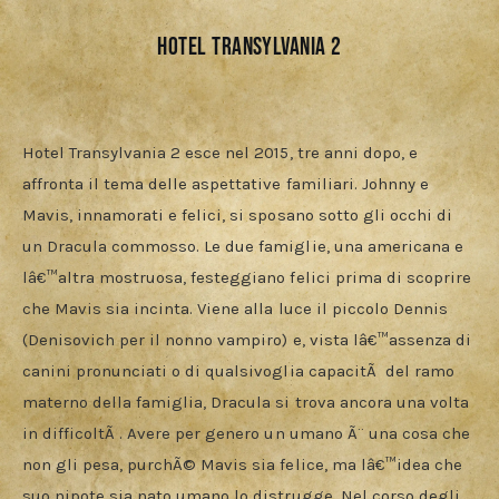
Hotel Transylvania 2
Hotel Transylvania 2 esce nel 2015, tre anni dopo, e 
affronta il tema delle aspettative familiari. Johnny e 
Mavis, innamorati e felici, si sposano sotto gli occhi di 
un Dracula commosso. Le due famiglie, una americana e 
lâ€™altra mostruosa, festeggiano felici prima di scoprire 
che Mavis sia incinta. Viene alla luce il piccolo Dennis 
(Denisovich per il nonno vampiro) e, vista lâ€™assenza di 
canini pronunciati o di qualsivoglia capacitÃ  del ramo 
materno della famiglia, Dracula si trova ancora una volta 
in difficoltÃ . Avere per genero un umano Ã¨ una cosa che 
non gli pesa, purchÃ© Mavis sia felice, ma lâ€™idea che 
suo nipote sia nato umano lo distrugge. Nel corso degli 