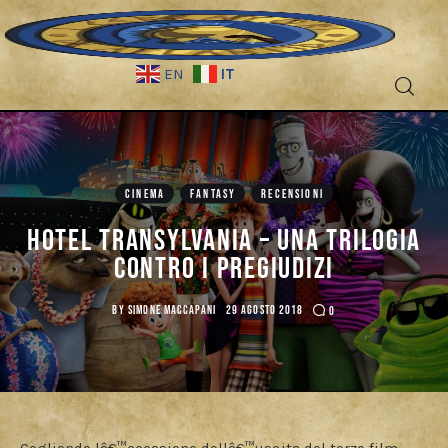
IT
EN
Fantascienza
CINEMA
FANTASY
RECENSIONI
Fantasy
Hotel Transylvania – Una trilogia
Games
contro i pregiudizi
Recensioni
BY
SIMONE MACCAPANI
29 AGOSTO 2018
0
Libri e fumetti
Cercatori