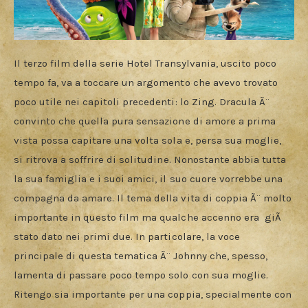
Il terzo film della serie Hotel Transylvania, uscito poco 
tempo fa, va a toccare un argomento che avevo trovato 
poco utile nei capitoli precedenti: lo Zing. Dracula Ã¨ 
convinto che quella pura sensazione di amore a prima 
vista possa capitare una volta sola e, persa sua moglie, 
si ritrova a soffrire di solitudine. Nonostante abbia tutta 
la sua famiglia e i suoi amici, il suo cuore vorrebbe una 
compagna da amare. Il tema della vita di coppia Ã¨ molto 
importante in questo film ma qualche accenno era  giÃ  
stato dato nei primi due. In particolare, la voce 
principale di questa tematica Ã¨ Johnny che, spesso, 
lamenta di passare poco tempo solo con sua moglie. 
Ritengo sia importante per una coppia, specialmente con 