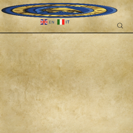
IT
EN
Fantascienza
Fantasy
Games
Recensioni
Libri e fumetti