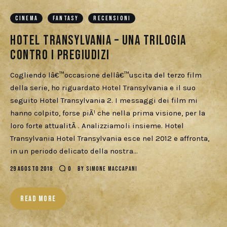
Cercatori
CINEMA
FANTASY
RECENSIONI
Download
Hotel Transylvania – Una trilogia
contro i pregiudizi
Cogliendo lâ€™occasione dellâ€™uscita del terzo film
della serie, ho riguardato Hotel Transylvania e il suo
seguito Hotel Transylvania 2. I messaggi dei film mi
hanno colpito, forse piÃ¹ che nella prima visione, per la
loro forte attualitÃ . Analizziamoli insieme. Hotel
Transylvania Hotel Transylvania esce nel 2012 e affronta,
in un periodo delicato della nostra…
29 AGOSTO 2018
0
BY
SIMONE MACCAPANI
READ MORE