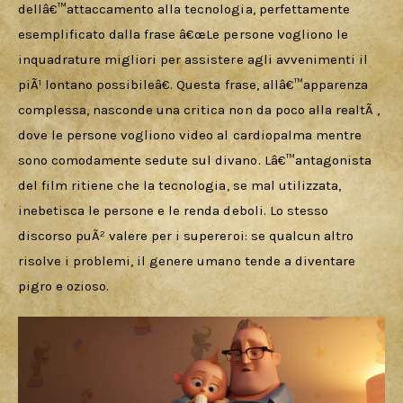
dellâ€™attaccamento alla tecnologia, perfettamente 
esemplificato dalla frase â€œLe persone vogliono le 
inquadrature migliori per assistere agli avvenimenti il 
piÃ¹ lontano possibileâ€. Questa frase, allâ€™apparenza 
complessa, nasconde una critica non da poco alla realtÃ , 
dove le persone vogliono video al cardiopalma mentre 
sono comodamente sedute sul divano. Lâ€™antagonista 
del film ritiene che la tecnologia, se mal utilizzata, 
inebetisca le persone e le renda deboli. Lo stesso 
discorso puÃ² valere per i supereroi: se qualcun altro 
risolve i problemi, il genere umano tende a diventare 
pigro e ozioso.