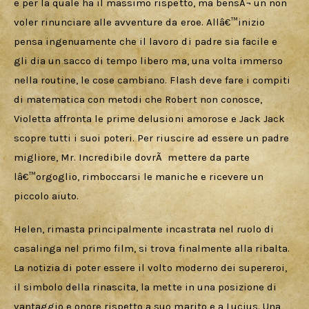
e per la quale ha il massimo rispetto, ma bensÃ¬ un non 
voler rinunciare alle avventure da eroe. Allâ€™inizio 
pensa ingenuamente che il lavoro di padre sia facile e 
gli dia un sacco di tempo libero ma, una volta immerso 
nella routine, le cose cambiano. Flash deve fare i compiti 
di matematica con metodi che Robert non conosce, 
Violetta affronta le prime delusioni amorose e Jack Jack 
scopre tutti i suoi poteri. Per riuscire ad essere un padre 
migliore, Mr. Incredibile dovrÃ  mettere da parte 
lâ€™orgoglio, rimboccarsi le maniche e ricevere un 
piccolo aiuto.
Helen, rimasta principalmente incastrata nel ruolo di 
casalinga nel primo film, si trova finalmente alla ribalta. 
La notizia di poter essere il volto moderno dei supereroi, 
il simbolo della rinascita, la mette in una posizione di 
vantaggio e onore rispetto a suo marito e a Lucius. Una 