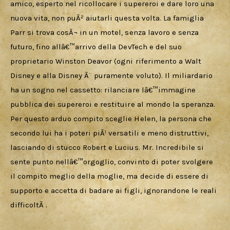
amico, esperto nel ricollocare i supereroi e dare loro una 
nuova vita, non puÃ² aiutarli questa volta. La famiglia 
Parr si trova cosÃ¬ in un motel, senza lavoro e senza 
futuro, fino allâ€™arrivo della DevTech e del suo 
proprietario Winston Deavor (ogni riferimento a Walt 
Disney e alla Disney Ã¨ puramente voluto). Il miliardario 
ha un sogno nel cassetto: rilanciare lâ€™immagine 
pubblica dei supereroi e restituire al mondo la speranza. 
Per questo arduo compito sceglie Helen, la persona che 
secondo lui ha i poteri piÃ¹ versatili e meno distruttivi, 
lasciando di stucco Robert e Lucius. Mr. Incredibile si 
sente punto nellâ€™orgoglio, convinto di poter svolgere 
il compito meglio della moglie, ma decide di essere di 
supporto e accetta di badare ai figli, ignorandone le reali 
difficoltÃ .