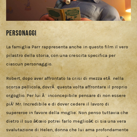
Personaggi
La famiglia Parr rappresenta anche in questo film il vero 
pilastro della storia, con una crescita specifica per 
ciascun personaggio.
Robert, dopo aver affrontato la crisi di mezza etÃ  nella 
scorsa pellicola, dovrÃ  questa volta affrontare il proprio 
orgoglio. Per lui Ã¨ inconcepibile pensare di non essere 
piÃ¹ Mr. Incredibile e di dover cedere il lavoro di 
supereroe in favore della moglie. Non penso tuttavia che 
dietro il suo â€œio potrei farlo meglioâ€ ci sia una vera 
svalutazione di Helen, donna che lui ama profondamente 