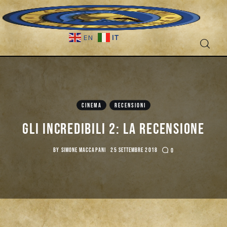
IT
EN
Fantascienza
Fantasy
CINEMA
RECENSIONI
Games
Gli Incredibili 2: La Recensione
Recensioni
BY
SIMONE MACCAPANI
25 SETTEMBRE 2018
0
Libri e fumetti
Cercatori