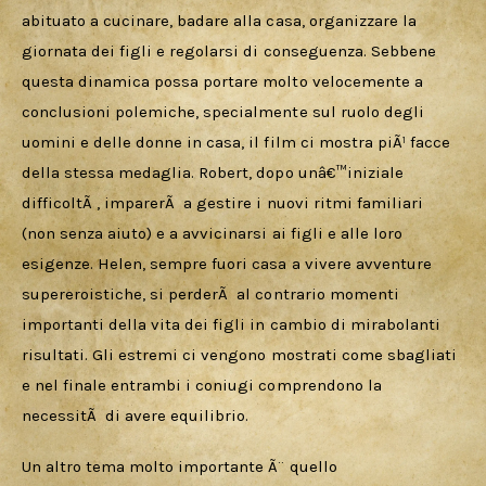
abituato a cucinare, badare alla casa, organizzare la 
giornata dei figli e regolarsi di conseguenza. Sebbene 
questa dinamica possa portare molto velocemente a 
conclusioni polemiche, specialmente sul ruolo degli 
uomini e delle donne in casa, il film ci mostra piÃ¹ facce 
della stessa medaglia. Robert, dopo unâ€™iniziale 
difficoltÃ , imparerÃ  a gestire i nuovi ritmi familiari 
(non senza aiuto) e a avvicinarsi ai figli e alle loro 
esigenze. Helen, sempre fuori casa a vivere avventure 
supereroistiche, si perderÃ  al contrario momenti 
importanti della vita dei figli in cambio di mirabolanti 
risultati. Gli estremi ci vengono mostrati come sbagliati 
e nel finale entrambi i coniugi comprendono la 
necessitÃ  di avere equilibrio.
Un altro tema molto importante Ã¨ quello 