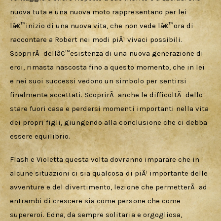
nuova tuta e una nuova moto rappresentano per lei 
lâ€™inizio di una nuova vita, che non vede lâ€™ora di 
raccontare a Robert nei modi piÃ¹ vivaci possibili. 
ScoprirÃ  dellâ€™esistenza di una nuova generazione di 
eroi, rimasta nascosta fino a questo momento, che in lei 
e nei suoi successi vedono un simbolo per sentirsi 
finalmente accettati. ScoprirÃ  anche le difficoltÃ  dello 
stare fuori casa e perdersi momenti importanti nella vita 
dei propri figli, giungendo alla conclusione che ci debba 
essere equilibrio.
Flash e Violetta questa volta dovranno imparare che in 
alcune situazioni ci sia qualcosa di piÃ¹ importante delle 
avventure e del divertimento, lezione che permetterÃ  ad 
entrambi di crescere sia come persone che come 
supereroi. Edna, da sempre solitaria e orgogliosa, 