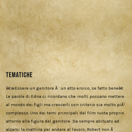
Tematiche
â€œEssere un genitore Ã¨ un atto eroico, se fatto beneâ€ 
Le parole di Edna ci ricordano che molti possano mettere 
al mondo dei figli ma crescerli con criterio sia molto piÃ¹ 
complesso. Uno dei temi principali del film ruota proprio 
attorno alla figura del genitore. Da sempre abituato ad 
alzarsi la mattina per andare al lavoro, Robert non Ã¨ 