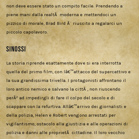
non deve essere stato un compito facile. Prendendo a 
piene mani dalla realtÃ  moderna e mettendoci un 
pizzico di morale, Brad Bird Ã¨ riuscito a regalarci un 
piccolo capolavoro.
Sinossi
La storia riprende esattamente dove si era interrotta 
quella del primo film, con lâ€™attacco del supercattivo e 
la sua grandissima trivella. I protagonisti affrontano il 
loro antico nemico e salvano la cittÃ , non riuscendo 
perÃ² ad impedirgli di fare il colpo del secolo e di 
scappare con la refurtiva. Allâ€™arrivo dei giornalisti e 
della polizia, Helen e Robert vengono arrestati per 
vigilantismo, ostacolo alla giustizia e alle operazioni di 
polizia e danni alle proprietÃ  cittadine. Il loro vecchio 