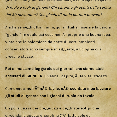
Download
Qual Ã¨ il programma del Genderplay, il convegno su giochi 
di ruolo e ruoli di genere? Chi saranno gli ospiti della serata 
del 30 novembre? Che giochi di ruolo potrete provare?
Anche se negli ultimi anni, qui in Italia, inserire la parola 
“gender” in qualsiasi cosa non Ã¨ proprio una buona idea, 
visto che le polemiche da parte di certi ambienti 
conservatori sono sempre in agguato, a Bologna ci si 
prova lo stesso. 
Poi al massimo leggerete sui giornali che siamo stati 
accusati di GIENDER
. E vabbe’, capita, Ã¨ la vita, sticazzi.
Comunque, 
non Ã¨ nÃ© facile, nÃ© scontato interfacciare 
gli studi di genere con i giochi di ruolo da tavolo
. 
Un po’ a causa dei pregiudizi e degli stereotipi che 
circondano questa disciplina (“Ã¨ fatta solo da 