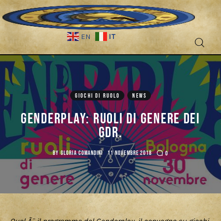
IT
EN
Fantascienza
GIOCHI DI RUOLO
NEWS
Fantasy
Genderplay: ruoli di genere dei
Games
GdR.
Recensioni
BY
GLORIA COMANDINI
11 NOVEMBRE 2018
0
Libri e fumetti
Cercatori