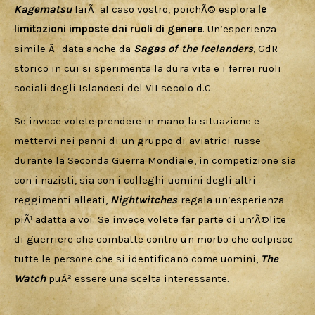
Kagematsu 
farÃ  al caso vostro, poichÃ© esplora 
le 
limitazioni imposte dai ruoli di genere
. Un’esperienza 
simile Ã¨ data anche da 
Sagas of the Icelanders
, GdR 
storico in cui si sperimenta la dura vita e i ferrei ruoli 
sociali degli Islandesi del VII secolo d.C.
Se invece volete prendere in mano la situazione e 
mettervi nei panni di un gruppo di aviatrici russe 
durante la Seconda Guerra Mondiale, in competizione sia 
con i nazisti, sia con i colleghi uomini degli altri 
reggimenti alleati, 
Nightwitches 
regala un’esperienza 
piÃ¹ adatta a voi. Se invece volete far parte di un’Ã©lite 
di guerriere che combatte contro un morbo che colpisce 
tutte le persone che si identificano come uomini, 
The 
Watch
 puÃ² essere una scelta interessante.