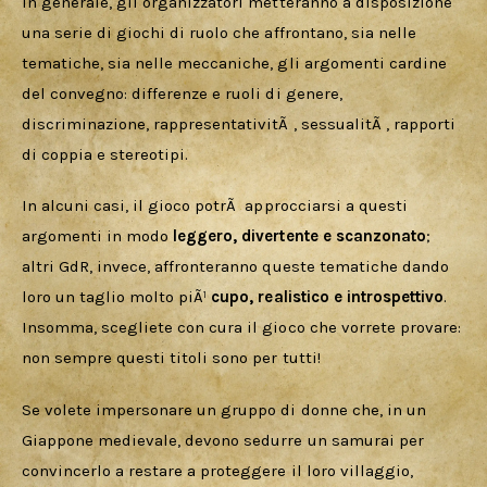
In generale, gli organizzatori metteranno a disposizione 
una serie di giochi di ruolo che affrontano, sia nelle 
tematiche, sia nelle meccaniche, gli argomenti cardine 
del convegno: differenze e ruoli di genere, 
discriminazione, rappresentativitÃ , sessualitÃ , rapporti 
di coppia e stereotipi.
In alcuni casi, il gioco potrÃ  approcciarsi a questi 
argomenti in modo 
leggero, divertente e scanzonato
; 
altri GdR, invece, affronteranno queste tematiche dando 
loro un taglio molto piÃ¹ 
cupo, realistico e introspettivo
. 
Insomma, scegliete con cura il gioco che vorrete provare: 
non sempre questi titoli sono per tutti!
Se volete impersonare un gruppo di donne che, in un 
Giappone medievale, devono sedurre un samurai per 
convincerlo a restare a proteggere il loro villaggio, 