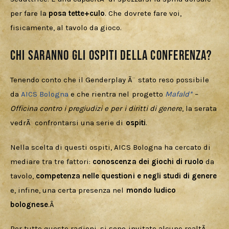
per fare la 
posa tette+culo
. Che dovrete fare voi, 
fisicamente, al tavolo da gioco.
Chi saranno gli ospiti della conferenza?
Tenendo conto che il Genderplay Ã¨ stato reso possibile 
da 
AICS Bologna
 e che rientra nel progetto 
Mafald*
 – 
Officina contro i pregiudizi e per i diritti di genere
, la serata 
vedrÃ  confrontarsi una serie di 
ospiti
.
Nella scelta di questi ospiti, AICS Bologna ha cercato di 
mediare tra tre fattori: 
conoscenza dei giochi di ruolo
 da 
tavolo, 
competenza nelle questioni e negli studi di genere
e, infine, una certa presenza nel 
mondo ludico 
bolognese
.Â 
Per tutte queste ragioni, si sono invitate alcune realtÃ  