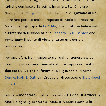
ludiche con base a Bologna. Innanzitutto, Chiara e 
Giuseppe di 
MorgenGabe
, che fanno 
divulgazione di GdR
ed hanno portato molte proposte di ruolo interessanti. 
Ma anche il gruppo de 
La Gilda
, il 
laboratorio ludico
 nato 
all’interno dell’associazione 
Cassero LGBTI Center
, che 
porteranno il punto di vista di tutta una serie di 
minoranze.
Per approfondire il rapporto tra ruoli di genere e giochi 
di ruolo, poi, si sono chiamate alcune rappresentanti di 
due realtÃ  ludiche al femminile
: il gruppo di ricerca 
Donne, Dadi & Dati
 e il gruppo di discussione 
Sisterhood 
of Evil
.
Infine, a 
moderare 
il tutto ci saranno 
Davide Quartucci
 di 
AICS Bologna, giocatore di ruolo di vecchia data, e 
la 