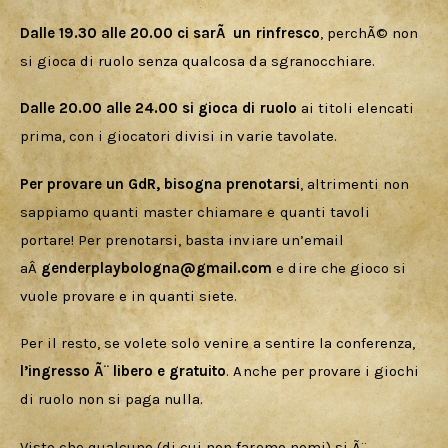
Dalle 19.30 alle 20.00 ci sarÃ  un rinfresco
, perchÃ© non 
si gioca di ruolo senza qualcosa da sgranocchiare.
Dalle 20.00 alle 24.00 si gioca di ruolo
 ai titoli elencati 
prima, con i giocatori divisi in varie tavolate. 
Per provare un GdR, bisogna prenotarsi
, altrimenti non 
sappiamo quanti master chiamare e quanti tavoli 
portare! Per prenotarsi, basta inviare un’email 
aÂ 
genderplaybologna@gmail.com
 e dire che gioco si 
vuole provare e in quanti siete.
Per il resto, se volete solo venire a sentire la conferenza, 
l’ingresso Ã¨ libero e gratuito
. Anche per provare i giochi 
di ruolo non si paga nulla.
Visto che qualcuno (di cui non faremo nomi) si Ã¨ 