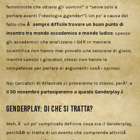
femministe che odiano gli uomini!” o “serve solo a 
portare avanti l’ideologia ggender!”). Un po’ a causa del 
fatto che 
Ã¨ sempre difficile trovare un buon punto di 
incontro tra mondo accademico e mondo ludico
: spesso 
gli accademici che analizzano i GdR in maniera 
scientifica non hanno mai provato una sessione di gioco, 
mentre spesso i giocatori stessi non hanno le 
competenze per parlare di argomenti cosÃ¬ spinosi.
Noi Cercatori di Atlantide ci proveremo lo stesso, perÃ², e 
il 30 novembre parteciperemo a questo Genderplay
.Â 
Genderplay: di che si tratta?
Meh, Ã¨ un po’ complicato definire cosa sia il Genderplay, 
perchÃ© si tratta di un evento che comprende attivitÃ  