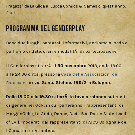
I ragazz* de La Gilda al Lucca Comics & Games di quest’anno.
Fonte
.
Programma del Genderplay
Dopo due lunghi paragrafi informativi, andiamo al sodo e 
parliamo di date, orari e modalitÃ  di partecipazione.
Il Genderplay si terrÃ  il 
30 novembre
 2018, dalle 18.00 
alle 24.00 circa, presso la 
Casa delle Associazioni del 
Baraccano
 di 
via Santo Stefano 199/2
, a 
Bologna
.
Dalle 18.00 alle 19.30 si terrÃ  la tavola rotonda
 sui ruoli 
di genere nei GdR, in cui parleranno i rappresentanti di 
MorgenGabe, La Gilda, Donne, Dadi &Â  Dati e Sisterhood 
of Evil, moderati dai rappresentanti di AICS Bologna e de 
I Cercatori di Atlantide.