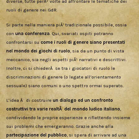
diverse, tutte perÃ² volte ad affrontare le tematiche dei 
ruoli di genere nei GdR.
Si parte nella maniera piÃ¹ tradizionale possibile, ossia 
con 
una conferenza
. Qui, svariati ospiti potranno 
confrontarsi su 
come i ruoli di genere siano presentati 
nel mondo dei giochi di ruolo
, sia da un punto di vista 
meccanico, sia negli aspetti piÃ¹ narrativi e descrittivi. 
Inoltre, ci si chiederÃ  se tra i giocatori di ruolo le 
discriminazioni di genere (o legate all’orientamento 
sessuale) siano comuni o uno spettro ormai superato.
L’idea Ã¨ di costruire 
un dialogo ed un confronto 
costruttivi tra varie realtÃ  del mondo ludico italiano
, 
condividendo le proprie esperienze e riflettendo insieme 
sui problemi che emergeranno. Grazie anche alla 
partecipazione del pubblico
, si spera di arrivare ad una 