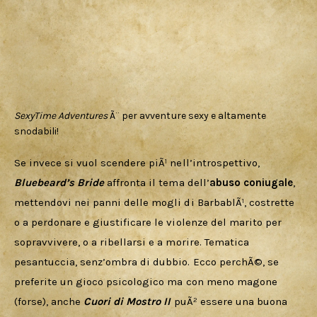
SexyTime Adventures
Ã¨ per avventure sexy e altamente
snodabili!
Se invece si vuol scendere piÃ¹ nell’introspettivo, 
Bluebeard’s Bride
 affronta il tema dell’
abuso coniugale
, 
mettendovi nei panni delle mogli di BarbablÃ¹, costrette 
o a perdonare e giustificare le violenze del marito per 
sopravvivere, o a ribellarsi e a morire. Tematica 
pesantuccia, senz’ombra di dubbio. Ecco perchÃ©, se 
preferite un gioco psicologico ma con meno magone 
(forse), anche 
Cuori di Mostro II
 puÃ² essere una buona 