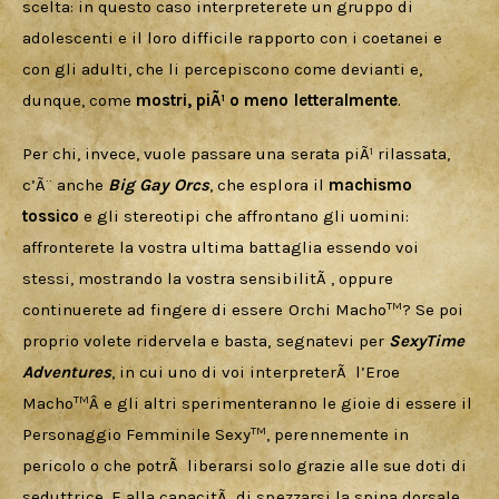
scelta: in questo caso interpreterete un gruppo di 
adolescenti e il loro difficile rapporto con i coetanei e 
con gli adulti, che li percepiscono come devianti e, 
dunque, come 
mostri, piÃ¹ o meno letteralmente
.
Per chi, invece, vuole passare una serata piÃ¹ rilassata, 
c’Ã¨ anche 
Big Gay Orcs
, che esplora il 
machismo 
tossico
 e gli stereotipi che affrontano gli uomini: 
affronterete la vostra ultima battaglia essendo voi 
stessi, mostrando la vostra sensibilitÃ , oppure 
TM
continuerete ad fingere di essere Orchi Macho
? Se poi 
proprio volete ridervela e basta, segnatevi per 
SexyTime 
Adventures
, in cui uno di voi interpreterÃ  l’Eroe 
TM
Macho
Â e gli altri sperimenteranno le gioie di essere il 
TM
Personaggio Femminile Sexy
, perennemente in 
pericolo o che potrÃ  liberarsi solo grazie alle sue doti di 
seduttrice. E alla capacitÃ  di spezzarsi la spina dorsale 