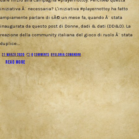
iniziativa Ã¨ necessaria? L'iniziativa #playernottoy ha fatto
ampiamente parlare di sÃ© un mese fa, quando Ã¨ stata
inaugurata da questo post di Donne, dadi & dati (DD&D). La
reazione della community italiana del gioco di ruolo Ã¨ stata
duplice:…
21 MARZO 2020
0
COMMENTS
BY
GLORIA COMANDINI
READ MORE