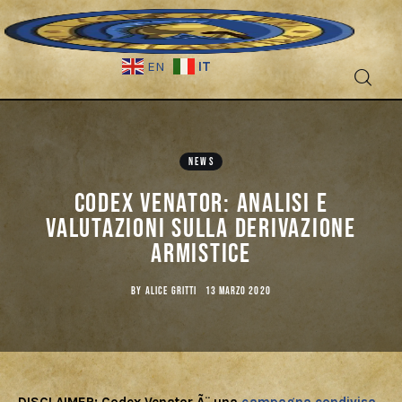
IT
EN
Fantascienza
NEWS
Fantasy
Codex Venator: Analisi e
Games
valutazioni sulla derivazione
Armistice
Recensioni
BY
ALICE GRITTI
13 MARZO 2020
Libri e fumetti
Cercatori