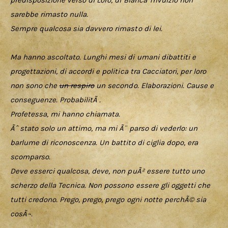
predisposizione verso di Loro, di Bianca Trivulzio non 
sarebbe rimasto nulla.
Sempre qualcosa sia davvero rimasto di lei.
Ma hanno ascoltato. Lunghi mesi di umani dibattiti e 
progettazioni, di accordi e politica tra Cacciatori, per loro 
non sono che 
un respiro
 un secondo. Elaborazioni. Cause e 
conseguenze. ProbabilitÃ . 
Profetessa, mi hanno chiamata.
Ãˆ stato solo un attimo, ma mi Ã¨ parso di vederlo: un 
barlume di riconoscenza. Un battito di ciglia dopo, era 
scomparso.
Deve esserci qualcosa, deve, non puÃ² essere tutto uno 
scherzo della Tecnica. Non possono essere gli oggetti che 
tutti credono. Prego, prego, prego ogni notte perchÃ© sia 
cosÃ¬. 