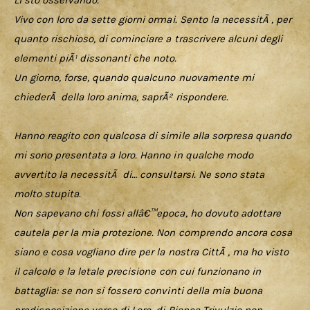
Li sto osservando.
Vivo con loro da sette giorni ormai. Sento la necessitÃ , per 
quanto rischioso, di cominciare a trascrivere alcuni degli 
elementi piÃ¹ dissonanti che noto.
Un giorno, forse, quando qualcuno nuovamente mi 
chiederÃ  della loro anima, saprÃ² rispondere.
Hanno reagito con qualcosa di simile alla sorpresa quando 
mi sono presentata a loro. Hanno in qualche modo 
avvertito la necessitÃ  di… consultarsi. Ne sono stata 
molto stupita.
Non sapevano chi fossi allâ€™epoca, ho dovuto adottare 
cautela per la mia protezione. Non comprendo ancora cosa 
siano e cosa vogliano dire per la nostra CittÃ , ma ho visto 
il calcolo e la letale precisione con cui funzionano in 
battaglia: se non si fossero convinti della mia buona 