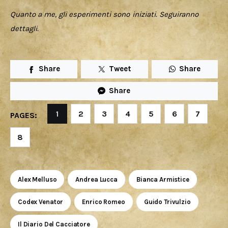
Quanto a me, gli esperimenti sono iniziati. Seguiranno 
dettagli.
Share
Tweet
Share
Share
1
2
3
4
5
6
7
PAGES:
8
Alex Melluso
Andrea Lucca
Bianca Armistice
Codex Venator
Enrico Romeo
Guido Trivulzio
Il Diario Del Cacciatore