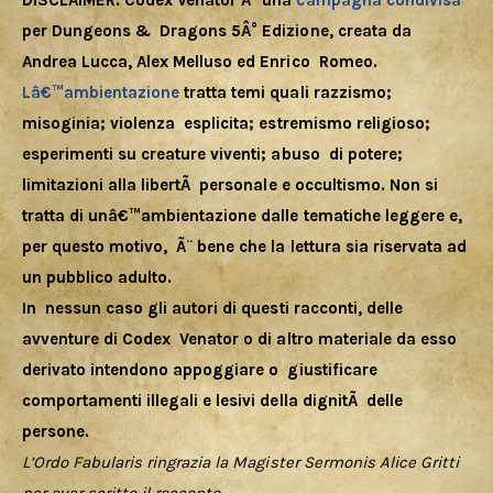
Download
DISCLAIMER: Codex Venator Ã¨ una
 campagna condivisa
per Dungeons &  Dragons 5Â° Edizione, creata da 
Andrea Lucca, Alex Melluso ed Enrico  Romeo. 
Lâ€™ambientazione
 tratta temi quali razzismo; 
misoginia; violenza  esplicita; estremismo religioso; 
esperimenti su creature viventi; abuso  di potere; 
limitazioni alla libertÃ  personale e occultismo. Non si  
tratta di unâ€™ambientazione dalle tematiche leggere e, 
per questo motivo,  Ã¨ bene che la lettura sia riservata ad 
un pubblico adulto.
In  nessun caso gli autori di questi racconti, delle 
avventure di Codex  Venator o di altro materiale da esso 
derivato intendono appoggiare o  giustificare 
comportamenti illegali e lesivi della dignitÃ  delle  
persone.
L’Ordo Fabularis ringrazia la Magister Sermonis Alice Gritti 