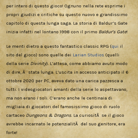
per intero di questo gioco! Ognuno nella rete esprime i 
propri giudizi e critiche su questo nuovo e grandissimo 
capitolo di questa lunga saga. La storia di Baldur’s Gate 
inizia infatti nel lontano 1998 con il primo 
Baldur’s Gate
!
Le menti dietro a questo fantastico classic RPG (
qui
 il 
sito del gioco) sono quelle dei 
Larian Studios
 (quelli 
della serie 
Divinity
). L’attesa, come abbiamo avuto modo 
di dire, Ã¨ stata lunga. L’uscita in accesso anticipato il 6 
ottobre 2020 per PC, aveva dato una carica pazzesca a 
tutti. I videogiocatori amanti della serie lo aspettavano, 
ma non erano i soli. C’erano anche le centinaia di 
migliaia di giocatori del famosissimo gioco di ruolo 
cartaceo 
Dungeons & Dragons
. La curiositÃ  se il gioco 
avrebbe incarnato le potenzialitÃ  del suo genitore, era 
forte!