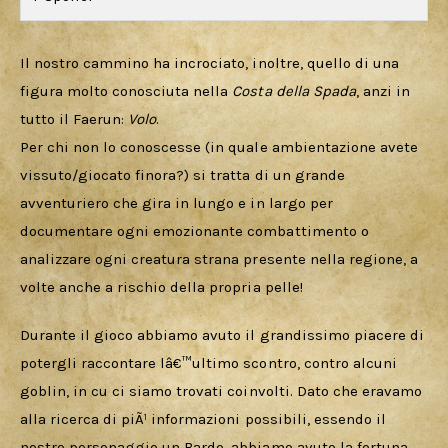
Il nostro cammino ha incrociato, inoltre, quello di una 
figura molto conosciuta nella 
Costa della Spada
, anzi in 
tutto il Faerun: 
Volo
.
Per chi non lo conoscesse (in quale ambientazione avete 
vissuto/giocato finora?) si tratta di un grande 
avventuriero che gira in lungo e in largo per 
documentare ogni emozionante combattimento o 
analizzare ogni creatura strana presente nella regione, a 
volte anche a rischio della propria pelle!
Durante il gioco abbiamo avuto il grandissimo piacere di 
potergli raccontare lâ€™ultimo scontro, contro alcuni 
goblin, in cu ci siamo trovati coinvolti. Dato che eravamo 
alla ricerca di piÃ¹ informazioni possibili, essendo il 
nostro personaggio un Bardo, abbiamo avuto la fortuna 