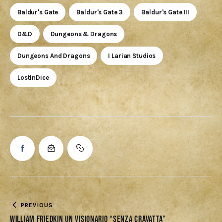
Baldur's Gate
Baldur's Gate 3
Baldur's Gate III
D&D
Dungeons & Dragons
Dungeons And Dragons
I Larian Studios
LostInDice
PREVIOUS
William Friedkin un visionario “senza cravatta”