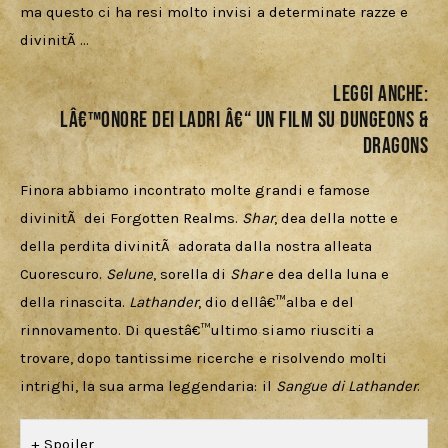
ma questo ci ha resi molto invisi a determinate razze e 
divinitÃ …
LEGGI ANCHE:
Lâ€™ONORE DEI LADRI â€“ UN FILM SU DUNGEONS &
DRAGONS
Finora abbiamo incontrato molte grandi e famose 
divinitÃ  dei Forgotten Realms. 
Shar
, dea della notte e 
della perdita divinitÃ  adorata dalla nostra alleata 
Cuorescuro. 
Selune
, sorella di 
Shar 
e dea della luna e 
della rinascita. 
Lathander
, dio dellâ€™alba e del 
rinnovamento. Di questâ€™ultimo siamo riusciti a 
trovare, dopo tantissime ricerche e risolvendo molti 
intrighi, la sua arma leggendaria: il 
Sangue di Lathander
.
Spoiler