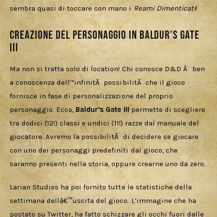
sembra quasi di toccare con mano i 
Reami Dimenticati
!
Creazione del Personaggio in Baldur’s Gate
III
Ma non si tratta solo di location! Chi conosce D&D Ã¨ ben 
a conoscenza dell'”infinitÃ  possibilitÃ  che il gioco 
fornisce in fase di personalizzazione del proprio 
personaggio. Ecco, 
Baldur’s Gate III
 permette di scegliere 
tra dodici (12!) classi e undici (11!) razze dal manuale del 
giocatore. Avremo la possibilitÃ  di decidere se giocare 
con uno dei personaggi predefiniti dal gioco, che 
saranno presenti nella storia, oppure crearne uno da zero.
Larian Studios ha poi fornito tutte le statistiche della 
settimana dellâ€™uscita del gioco. L’immagine che ha 
postato su Twitter, ha fatto schizzare gli occhi fuori dalle 