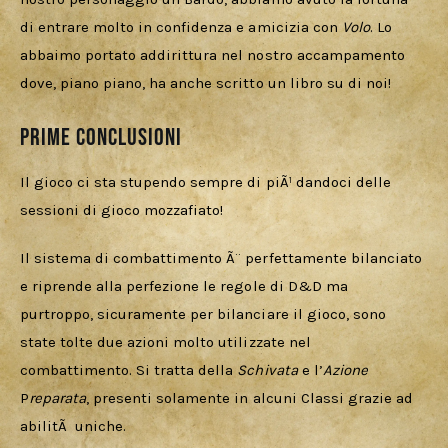
di entrare molto in confidenza e amicizia con 
Volo
. Lo 
abbaimo portato addirittura nel nostro accampamento 
dove, piano piano, ha anche scritto un libro su di noi!
Prime conclusioni
Il gioco ci sta stupendo sempre di piÃ¹ dandoci delle 
sessioni di gioco mozzafiato!
Il sistema di combattimento Ã¨ perfettamente bilanciato 
e riprende alla perfezione le regole di D&D ma 
purtroppo, sicuramente per bilanciare il gioco, sono 
state tolte due azioni molto utilizzate nel 
combattimento. Si tratta della 
Schivata
 e l’
Azione 
P
reparata
, presenti solamente in alcuni Classi grazie ad 
abilitÃ  uniche. 