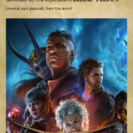
Download
Sembrava ieri che aspettavamo 
Baldurâ€™s Gate III
, e 
invece son passati ben tre anni!