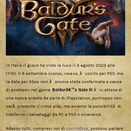
In Italia il gioco ha visto la luce il 3 agosto 2023 alle 
17:00. Il 6 settembre scorso, invece, Ã¨ uscito per PS5, ma 
la data per Xbox non Ã¨ ancora stata confermata a causa 
di problemi nel game. 
Baldurâ€™s Gate III
 Ã¨ in attesa di 
una nuova ondata da parte di Playstation, purtroppo non 
sarÃ  presente il cross play, ma avremo la possibilitÃ  di 
trasferire i salvataggi da PC a PS5 o viceversa.
Adesso tutti, compresi noi di 
LostInDice
, possono parlare 