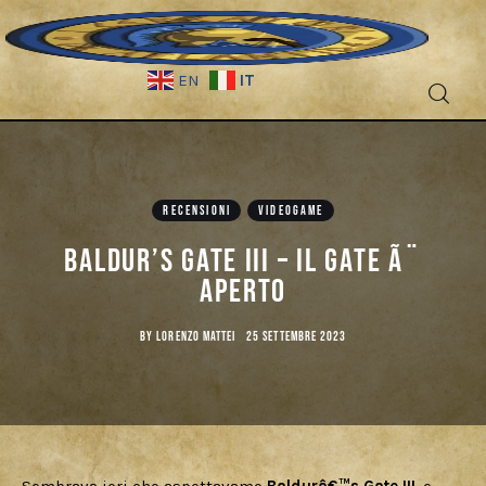
IT
EN
Fantascienza
Fantasy
RECENSIONI
VIDEOGAME
Baldur’s Gate III – Il Gate Ã¨
Games
aperto
Recensioni
BY
LORENZO MATTEI
25 SETTEMBRE 2023
Libri e fumetti
Cercatori