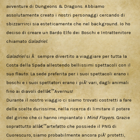
avventure di Dungeons & Dragons. Abbiamo 
assolutamente creato i nostri personaggi cercando di 
sbizzarrirci sia esteticamente che nel background. Io ho 
deciso di creare un Bardo Elfo dei Boschi e Intrattenitore 
chiamato 
Galadriel
.
Galadriel 
si Ã¨ sempre divertito a viaggiare per tutta la 
Costa della Spada allestendo bellissimi spettacoli con il 
suo flauto. La sede preferita per i suoi spettacoli erano i 
boschi e i suoi spettatori erano i piÃ¹ vari, dagli animali 
fino ai diavoli dellâ€™Avernus!
Durante il nostro viaggio ci siamo trovati costretti a fare 
delle scelte durissime, nella ricerca di limitare il potere 
del girino che ci hanno impiantato i 
Mind Flayers
. Grazie 
soprattutto allâ€™artefatto che possiede il PNG di 
Cuorescuro, siamo probabilmente ancora piÃ¹ protetti, 