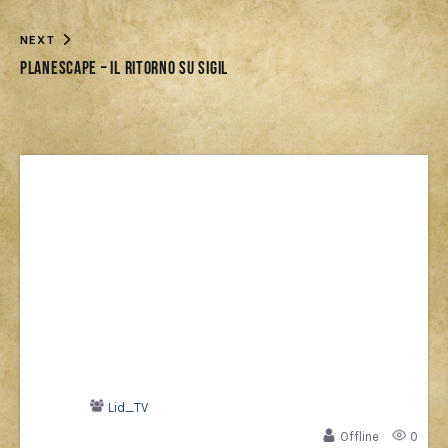
NEXT
Planescape – Il ritorno su Sigil
Lid_TV
Offline
0