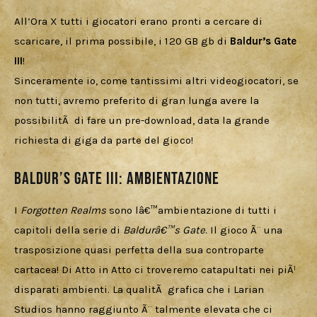
All’Ora X tutti i giocatori erano pronti a cercare di 
scaricare, il prima possibile, i 120 GB gb di 
Baldur’s Gate 
III
! 
Sinceramente io, come tantissimi altri videogiocatori, se 
non tutti, avremo preferito di gran lunga avere la 
possibilitÃ  di fare un pre-download, data la grande 
richiesta di giga da parte del gioco!
Baldur’s Gate III: ambientazione
I 
Forgotten Realms
 sono lâ€™ambientazione di tutti i 
capitoli della serie di 
Baldurâ€™s Gate
. Il gioco Ã¨ una 
trasposizione quasi perfetta della sua controparte 
cartacea! Di Atto in Atto ci troveremo catapultati nei piÃ¹ 
disparati ambienti. La qualitÃ  grafica che i Larian 
Studios hanno raggiunto Ã¨ talmente elevata che ci 