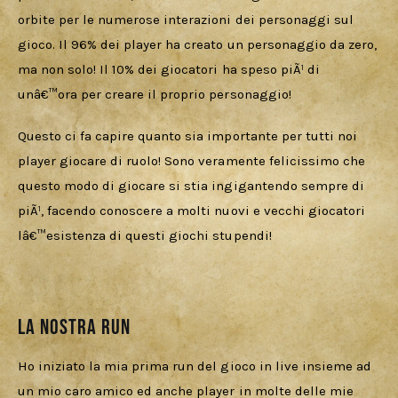
orbite per le numerose interazioni dei personaggi sul 
gioco. Il 96% dei player ha creato un personaggio da zero, 
ma non solo! Il 10% dei giocatori ha speso piÃ¹ di 
unâ€™ora per creare il proprio personaggio!
Questo ci fa capire quanto sia importante per tutti noi 
player giocare di ruolo! Sono veramente felicissimo che 
questo modo di giocare si stia ingigantendo sempre di 
piÃ¹, facendo conoscere a molti nuovi e vecchi giocatori 
lâ€™esistenza di questi giochi stupendi!
La nostra run
Ho iniziato la mia prima run del gioco in live insieme ad 
un mio caro amico ed anche player in molte delle mie 