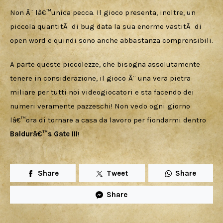
Non Ã¨ lâ€™unica pecca. Il gioco presenta, inoltre, un 
piccola quantitÃ  di bug data la sua enorme vastitÃ  di 
open word e quindi sono anche abbastanza comprensibili.
A parte queste piccolezze, che bisogna assolutamente 
tenere in considerazione, il gioco Ã¨ una vera pietra 
miliare per tutti noi videogiocatori e sta facendo dei 
numeri veramente pazzeschi! Non vedo ogni giorno 
lâ€™ora di tornare a casa da lavoro per fiondarmi dentro 
Baldurâ€™s Gate III
!
Share
Tweet
Share
Share