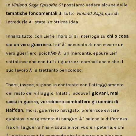
In 
Vinland Saga Episodio 01
 possiamo vedere alcune delle 
tematiche fondamentali 
di tutto 
Vinland Saga
, quindi 
introdurle Ã¨ stata un’ottima idea.
Innanzitutto, con Leif e Thors ci si interroga su 
chi o cosa 
sia un vero guerriero
. Leif Ã¨ accusato di non essere un 
vero guerriero, poichÃ© Ã¨ un mercante, eppure Leif 
sottolinea che non tutti i guerrieri combattono e che il 
suo lavoro Ã¨ altrettanto pericoloso. 
Thors, invece, si pone in contrasto con l’atteggiamento 
del resto del villaggio. Infatti, laddove 
i giovani, mai 
scesi in guerra, vorrebbero combattere gli uomini di 
Halfdan
, Thors, guerriero navigato, preferisce evitare 
qualsiasi spargimento di sangue. Ãˆ palese la differenza 
fra chi la guerra l’ha vissuta e non vuole ripeterla, e chi 
Ã¨ stato cresciuto pensando che la guerra sia gloriosa, 