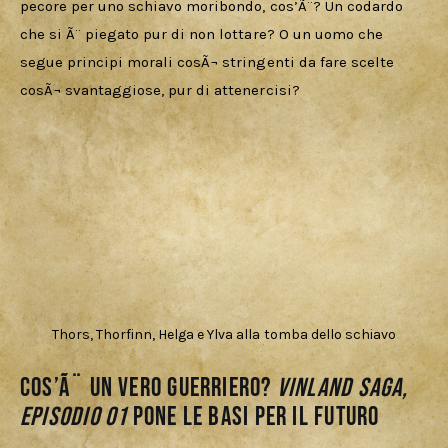
pecore per uno schiavo moribondo, cos’Ã¨? Un codardo 
che si Ã¨ piegato pur di non lottare? O un uomo che 
segue principi morali cosÃ¬ stringenti da fare scelte 
cosÃ¬ svantaggiose, pur di attenercisi?
Thors, Thorfinn, Helga e Ylva alla tomba dello schiavo
Cos’Ã¨ un vero guerriero?
Vinland Saga,
Episodio 01
pone le basi per il futuro