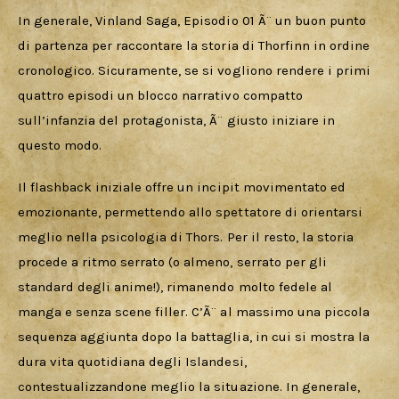
In generale, Vinland Saga, Episodio 01 Ã¨ un buon punto 
di partenza per raccontare la storia di Thorfinn in ordine 
cronologico. Sicuramente, se si vogliono rendere i primi 
quattro episodi un blocco narrativo compatto 
sull’infanzia del protagonista, Ã¨ giusto iniziare in 
questo modo.
Il flashback iniziale offre un incipit movimentato ed 
emozionante, permettendo allo spettatore di orientarsi 
meglio nella psicologia di Thors. Per il resto, la storia 
procede a ritmo serrato (o almeno, serrato per gli 
standard degli anime!), rimanendo molto fedele al 
manga e senza scene filler. C’Ã¨ al massimo una piccola 
sequenza aggiunta dopo la battaglia, in cui si mostra la 
dura vita quotidiana degli Islandesi, 
contestualizzandone meglio la situazione. In generale, 