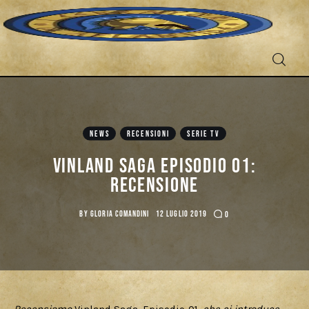
NEWS
RECENSIONI
SERIE TV
Fantascienza
Vinland Saga Episodio 01:
recensione
Fantasy
BY
GLORIA COMANDINI
12 LUGLIO 2019
0
Games
Recensioni
Libri e fumetti