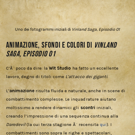
Uno dei fotogrammi iniziali di
Vinland Saga, Episodio 01
Animazione, sfondi e colori di
Vinland
Saga, Episodio 01
C’Ã¨ poco da dire: la 
Wit Studio 
ha fatto un eccellente 
lavoro, degno di titoli come 
L’attacco dei giganti
. 
L’
animazione
 risulta fluida e naturale, anche in scene di 
combattimento complesse. Le inquadrature aiutano 
moltissimo a rendere dinamici gli 
scontri 
iniziali, 
creando l’impressione di una sequenza continua alla 
Daredevil 
(la cui terza stagione Ã¨ recensita 
qui
). I 
combattimenti sono sopra le righe e spettacolari, 