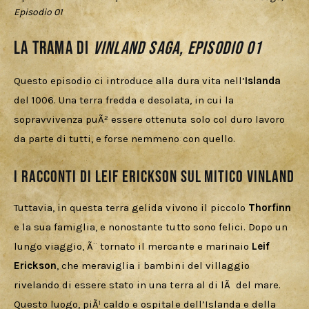
Episodio 01
La trama di
Vinland Saga, Episodio 01
Questo episodio ci introduce alla dura vita nell’
Islanda
del 1006. Una terra fredda e desolata, in cui la 
sopravvivenza puÃ² essere ottenuta solo col duro lavoro 
da parte di tutti, e forse nemmeno con quello.
I racconti di Leif Erickson sul mitico Vinland
Tuttavia, in questa terra gelida vivono il piccolo 
Thorfinn 
e la sua famiglia, e nonostante tutto sono felici. Dopo un 
lungo viaggio, Ã¨ tornato il mercante e marinaio 
Leif 
Erickson
, che meraviglia i bambini del villaggio 
rivelando di essere stato in una terra al di lÃ  del mare. 
Questo luogo, piÃ¹ caldo e ospitale dell’Islanda e della 