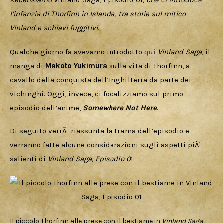
Recensiamo 
Vinland Saga, Episodio 01
, che ci introduce 
Cercatori
l’infanzia di Thorfinn in Islanda, tra storie sul mitico 
Vinland e schiavi fuggitivi.
Download
Qualche giorno fa avevamo introdotto 
qui
Vinland Saga
, il 
manga di
 Makoto Yukimura
 sulla vita di Thorfinn, a 
cavallo della conquista dell’Inghilterra da parte dei 
vichinghi. Oggi, invece, ci focalizziamo sul primo 
episodio dell’anime, 
Somewhere Not Here
.
Di seguito verrÃ  riassunta la trama dell’episodio e 
verranno fatte alcune considerazioni sugli aspetti piÃ¹ 
salienti di 
Vinland Saga, Episodio 0
1.
Il piccolo Thorfinn alle prese con il bestiame in
Vinland Saga,