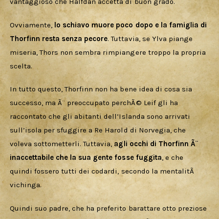
vantaggioso che Halfdan accetta di buon grado.
Ovviamente, 
lo schiavo muore poco dopo e la famiglia di 
Thorfinn resta senza pecore
. Tuttavia, se Ylva piange 
miseria, Thors non sembra rimpiangere troppo la propria 
scelta. 
In tutto questo, Thorfinn non ha bene idea di cosa sia 
successo, ma Ã¨ preoccupato perchÃ© Leif gli ha 
raccontato che gli abitanti dell’Islanda sono arrivati 
sull’isola per sfuggire a Re Harold di Norvegia, che 
voleva sottometterli. Tuttavia, 
agli occhi di Thorfinn Ã¨ 
inaccettabile che la sua gente fosse fuggita
, e che 
quindi fossero tutti dei codardi, secondo la mentalitÃ  
vichinga.
Quindi suo padre, che ha preferito barattare otto preziose 