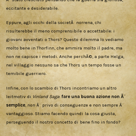
eccitante e desiderabile. 
Eppure, agli occhi della societÃ  norrena, chi 
risulterebbe il meno comprensibile o accettabile: i 
giovani avventati o Thors? Questo dilemma lo vediamo 
molto bene in Thorfinn, che ammira molto il padre, ma 
non ne capisce i metodi. Anche perchÃ©, a parte Helga, 
nel villaggio nessuno sa che Thors un tempo fosse un 
temibile guerriero.
Infine, con lo scambio di Thors incontriamo un altro 
leitmotiv di 
Vinland Saga
: 
fare una buona azione non Ã¨ 
semplice
, non Ã¨ privo di conseguenze e non sempre Ã¨ 
vantaggioso. Stiamo facendo quindi la cosa giusta, 
perseguendo il nostro concetto di bene fino in fondo?