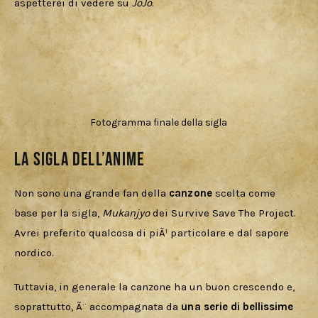
aspetterei di vedere su 
JoJo
. 
Fotogramma finale della sigla
La sigla dell’anime
Non sono una grande fan della 
canzone 
scelta come 
base per la sigla, 
Mukanjyo 
dei Survive Save The Project. 
Avrei preferito qualcosa di piÃ¹ particolare e dal sapore 
nordico. 
Tuttavia, in generale la canzone ha un buon crescendo e, 
soprattutto, Ã¨ accompagnata da 
una serie di bellissime 