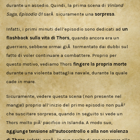
durante un assedio. Quindi, la prima scena di 
Vinland 
Saga, Episodio 01
 sarÃ  sicuramente una 
sorpresa
.
Infatti, i primi minuti dell’episodio sono dedicati ad 
un 
flashback sulla vita di Thors
, quando ancora era un 
guerriero, sebbene ormai giÃ  tormentato dai dubbi sul 
fatto di voler continuare a combattere. Proprio per 
questo motivo, vediamo Thors 
fingere la propria morte
durante una violenta battaglia navale, durante la quale 
cade in mare.
Sicuramente, vedere questa scena (non presente nel 
manga!) proprio all’inizio del primo episodio non puÃ² 
che suscitare sorpresa, quando in seguito si vede un 
Thors molto piÃ¹ pacifico in Islanda. A modo suo, 
aggiunge tensione all’autocontrollo e alla non violenza 