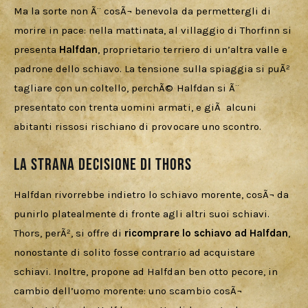
Ma la sorte non Ã¨ cosÃ¬ benevola da permettergli di 
morire in pace: nella mattinata, al villaggio di Thorfinn si 
presenta 
Halfdan
, proprietario terriero di un’altra valle e 
padrone dello schiavo. La tensione sulla spiaggia si puÃ² 
tagliare con un coltello, perchÃ© Halfdan si Ã¨ 
presentato con trenta uomini armati, e giÃ  alcuni 
abitanti rissosi rischiano di provocare uno scontro.
La strana decisione di Thors
Halfdan rivorrebbe indietro lo schiavo morente, cosÃ¬ da 
punirlo platealmente di fronte agli altri suoi schiavi. 
Thors, perÃ², si offre di 
ricomprare lo schiavo ad Halfdan
, 
nonostante di solito fosse contrario ad acquistare 
schiavi. Inoltre, propone ad Halfdan ben otto pecore, in 
cambio dell’uomo morente: uno scambio cosÃ¬ 