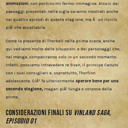
animazioni
, con pochissimi fermo-immagine. Alcuni dei 
paesaggi presentati nella sigla saranno mostrati anche 
nei quattro episodi di questa stagione, ma Ã¨ un riciclo 
piÃ¹ che accettabile.
Come la presenza di Thorkell nella prima scena, anche 
qui vediamo molte delle situazioni e dei personaggi che, 
nel manga, compariranno solo in un secondo momento. 
Infatti, possiamo intravedere re Sven, il principe Canuto 
con i suoi consiglieri e, soprattutto, Thorfinn 
adolescente. CiÃ² fa ulteriormente 
sperare bene per una 
seconda stagione,
 magari piÃ¹ lunga e corposa della 
prima.
Considerazioni finali su
Vinland Saga,
Episodio 01