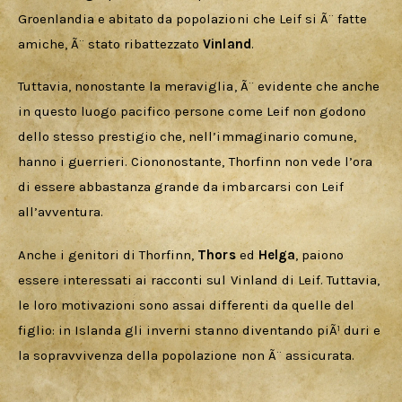
Groenlandia e abitato da popolazioni che Leif si Ã¨ fatte 
amiche, Ã¨ stato ribattezzato 
Vinland
.
Tuttavia, nonostante la meraviglia, Ã¨ evidente che anche 
in questo luogo pacifico persone come Leif non godono 
dello stesso prestigio che, nell’immaginario comune, 
hanno i guerrieri. Ciononostante, Thorfinn non vede l’ora 
di essere abbastanza grande da imbarcarsi con Leif 
all’avventura.
Anche i genitori di Thorfinn, 
Thors 
ed 
Helga
, paiono 
essere interessati ai racconti sul Vinland di Leif. Tuttavia, 
le loro motivazioni sono assai differenti da quelle del 
figlio: in Islanda gli inverni stanno diventando piÃ¹ duri e 
la sopravvivenza della popolazione non Ã¨ assicurata.