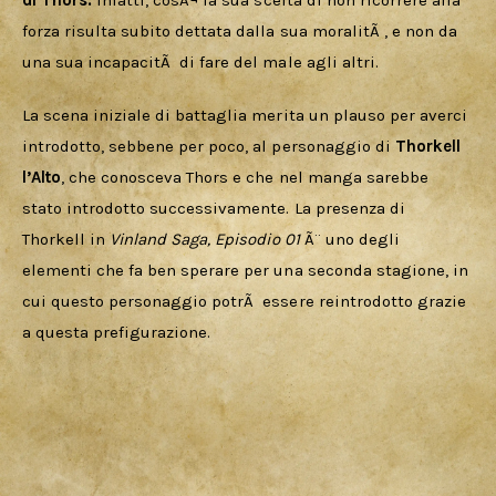
di Thors.
 Infatti, cosÃ¬ la sua scelta di non ricorrere alla 
forza risulta subito dettata dalla sua moralitÃ , e non da 
una sua incapacitÃ  di fare del male agli altri.
La scena iniziale di battaglia merita un plauso per averci 
introdotto, sebbene per poco, al personaggio di
 Thorkell 
l’Alto
, che conosceva Thors e che nel manga sarebbe 
stato introdotto successivamente. La presenza di 
Thorkell in 
Vinland Saga, Episodio 01 
Ã¨ uno degli 
elementi che fa ben sperare per una seconda stagione, in 
cui questo personaggio potrÃ  essere reintrodotto grazie 
a questa prefigurazione.