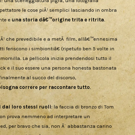
i: una sceneggiatura pigra, una fotografia 
ettatore le cose piÃ¹ semplici lasciando in ombra 
te e 
una storia dâ€™origine trita e ritrita
.
piÃ¹ che prevedibile e a metÃ  film, allâ€™ennesima 
i feriscono i simbiontiâ€ (ripetuto ben 5 volte in 
omilla. La pellicola inizia prendendosi tutto il 
ck e il suo essere una persona honesta bastonata 
finalmente al succo del discorso, 
bisogna correre per raccontare tutto
.
 dai loro stessi ruoli
: la faccia di bronzo di Tom 
 non prova nemmeno ad interpretare un 
ed, per bravo che sia, non Ã¨ abbastanza carino 