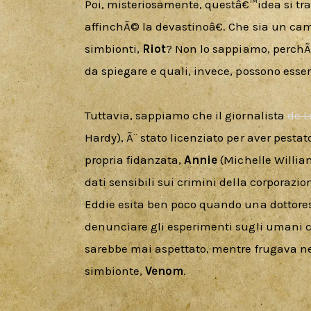
Poi, misteriosamente, questâ€™idea si tra
affinchÃ© la devastinoâ€. Che sia un cam
simbionti, 
Riot
? Non lo sappiamo, perchÃ© 
da spiegare e quali, invece, possono esse
Tuttavia, sappiamo che il giornalista 
de L
Hardy), Ã¨ stato licenziato per aver pestat
propria fidanzata, 
Annie
 (Michelle Willia
dati sensibili sui crimini della corporazi
Eddie esita ben poco quando una dottoress
denunciare gli esperimenti sugli umani c
sarebbe mai aspettato, mentre frugava nei 
simbionte, 
Venom
.