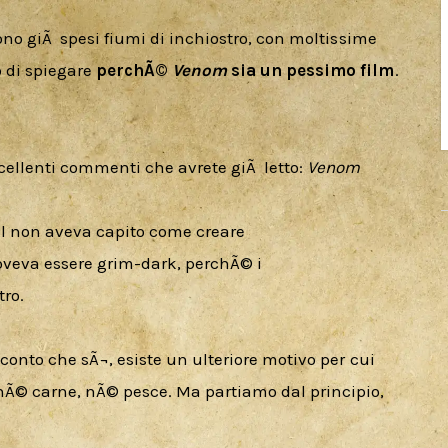
ono giÃ  spesi fiumi di inchiostro, con moltissime 
 di spiegare 
perchÃ© 
Venom
 sia un pessimo film
.
llenti commenti che avrete giÃ  letto: 
Venom
l non aveva capito come creare

doveva essere grim-dark, perchÃ© i

ro.
conto che sÃ¬, esiste un ulteriore motivo per cui 
nÃ© carne, nÃ© pesce. Ma partiamo dal principio, 