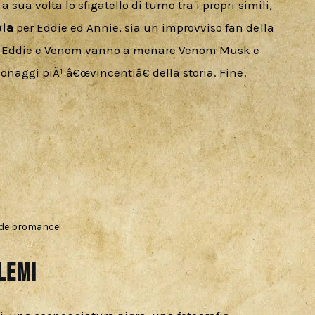
sua volta lo sfigatello di turno tra i propri simili, 
pia
 per Eddie ed Annie, sia un improvviso fan della 
, Eddie e Venom vanno a menare Venom Musk e 
sonaggi piÃ¹ â€œvincentiâ€ della storia. Fine.
de bromance!
lemi