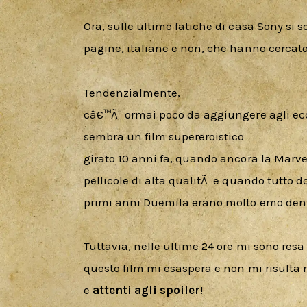
Ora, sulle ultime fatiche di casa Sony si s
pagine, italiane e non, che hanno cercato
Tendenzialmente,

câ€™Ã¨ ormai poco da aggiungere agli ecce
sembra un film supereroistico

girato 10 anni fa, quando ancora la Marve
pellicole di alta qualitÃ  e quando tutto 
primi anni Duemila erano molto emo dent
Tuttavia, nelle ultime 24 ore mi sono resa 
questo film mi esaspera e non mi risulta 
e 
attenti agli spoiler
!