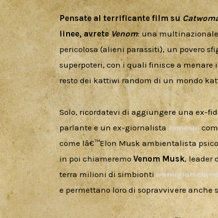
Pensate al terrificante film su 
Catwom
linee, avrete 
Venom
: una multinazionale 
pericolosa (alieni parassiti), un povero sf
superpoteri, con i quali finisce a menare i
resto dei kattiwi random di un mondo katt
Solo, ricordatevi di aggiungere una ex-fi
parlante e un ex-giornalista 
honesto
 com
come lâ€™Elon Musk ambientalista psicop
in poi chiameremo 
Venom Musk
, leader 
terra milioni di simbionti 
immigrati cland
e permettano loro di sopravvivere anche su 