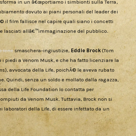
sforma in un â€œportiamo i simbionti sulla Terra, 
biamento dovuto ai piani personali del leader dei 
il film fallisce nel capire quali siano i concetti 
re lasciati allâ€™immaginazione del pubblico.
e Iene
 smaschera-ingiustizie, 
Eddie Brock
 (Tom 
o i piedi a Venom Musk, e che ha fatto licenziare la 
ms), avvocata della Life, poichÃ© le aveva rubato 
one. Quindi, senza un soldo e mollato dalla ragazza, 
a della Life Foundation lo contatta per 
ompiuti da Venom Musk. Tuttavia, Brock non si 
laboratori della Life, di essere infettato da un 