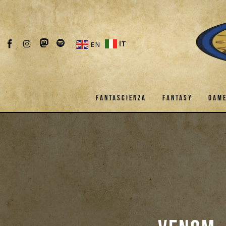
Fantascienza
Fantasy
IT
EN
Games
Recensioni
FANTASCIENZA
FANTASY
GAM
Libri e fumetti
Cercatori
FANTASCIENZA
FANTASY
Download