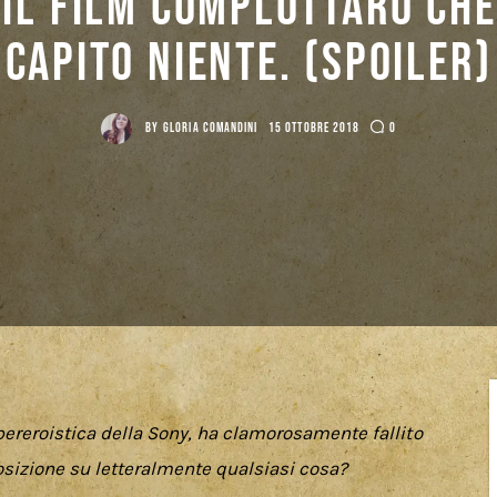
 il film complottaro che
capito niente. (SPOILER)
BY
GLORIA COMANDINI
15 OTTOBRE 2018
0
pereroistica della Sony, ha clamorosamente fallito 
posizione su letteralmente qualsiasi cosa?