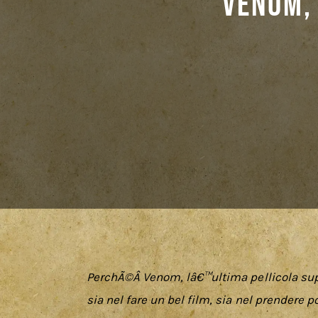
Venom,
PerchÃ©Â 
Venom
, lâ€™ultima pellicola su
sia nel fare un bel film, sia nel prendere 