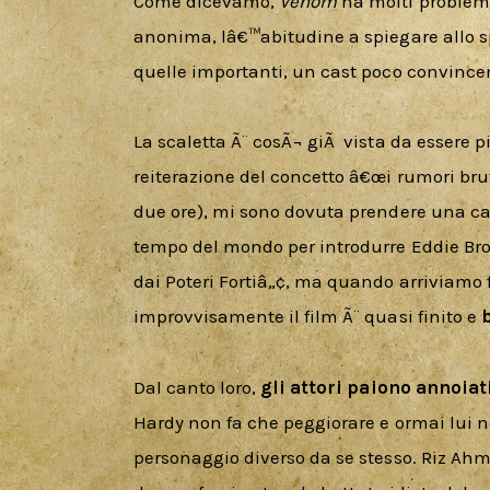
Come dicevamo, 
Venom
 ha molti problem
anonima, lâ€™abitudine a spiegare allo sp
quelle importanti, un cast poco convincen
La scaletta Ã¨ cosÃ¬ giÃ  vista da essere 
reiterazione del concetto â€œi rumori brutt
due ore), mi sono dovuta prendere una cam
tempo del mondo per introdurre Eddie Bro
dai Poteri Fortiâ„¢, ma quando arriviamo 
improvvisamente il film Ã¨ quasi finito e 
Dal canto loro, 
gli attori paiono annoiati
Hardy non fa che peggiorare e ormai lui
personaggio diverso da se stesso. Riz Ahm