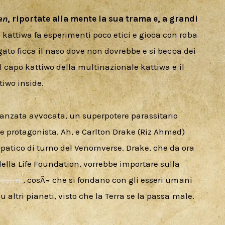
an
, riportate alla mente la sua trama e, a grandi 
kattiwa fa esperimenti poco etici e gioca con roba 
igato ficca il naso dove non dovrebbe e si becca dei 
l capo kattiwo della multinazionale kattiwa e il 
iwo inside.
danzata avvocata, un superpotere parassitario 
e protagonista. Ah, e Carlton Drake (Riz Ahmed) 
atico di turno del Venomverse. Drake, che da ora 
della Life Foundation, vorrebbe importare sulla 
estini
, cosÃ¬ che si fondano con gli esseri umani 
altri pianeti, visto che la Terra se la passa male.