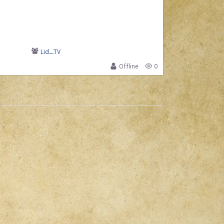
Lid_TV
Offline
0