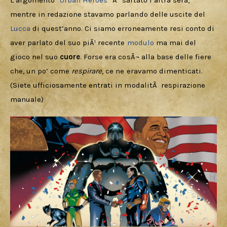
Download
L’argomento “
Urban Heroes
” Ã¨ saltato l’altra sera, 
mentre in redazione stavamo parlando delle uscite del 
Lucca 
di quest’anno. Ci siamo erroneamente resi conto di 
aver parlato del suo piÃ¹ recente 
modulo 
ma mai del 
gioco nel suo 
cuore
. Forse era cosÃ¬ alla base delle fiere 
che, un po’ come 
respirare
, ce ne eravamo dimenticati. 
(Siete ufficiosamente entrati in modalitÃ  respirazione 
manuale)