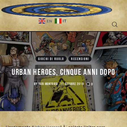
IT
EN
Fantascienza
Fantasy
GIOCHI DI RUOLO
RECENSIONI
Games
Urban Heroes, cinque anni dopo
Recensioni
BY
YARI MONTORSI
17 OTTOBRE 2019
0
Libri e fumetti
Cercatori