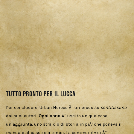
Tutto pronto per il Lucca
Per concludere, Urban Heroes Ã¨ un prodotto 
sentitissimo 
dai suoi autori. 
Ogni anno
 Ã¨ uscito un qualcosa, 
un’aggiunta, uno stralcio di storia in piÃ¹ che poneva il 
manuale al passo coi tempi. La community si Ã¨ 