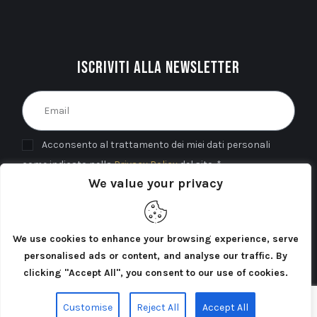
Iscriviti alla newsletter
Acconsento al trattamento dei miei dati personali
come indicato nella
Privacy Policy
del sito. *
We value your privacy
INVIA
We use cookies to enhance your browsing experience, serve
personalised ads or content, and analyse our traffic. By
clicking "Accept All", you consent to our use of cookies.
Cercatori di Atlantide 2025©. Tutti i diritti riservati.
Customise
Reject All
Accept All
Privacy Policy
Cookie Policy