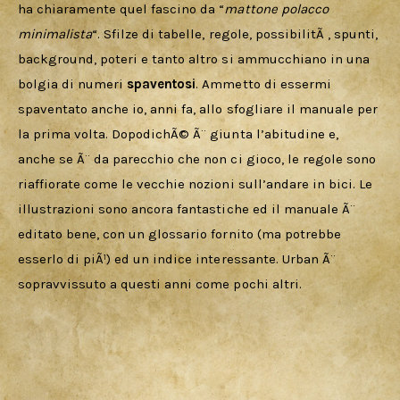
ha chiaramente quel fascino da “
mattone polacco 
minimalista
“. Sfilze di tabelle, regole, possibilitÃ , spunti, 
background, poteri e tanto altro si ammucchiano in una 
bolgia di numeri 
spaventosi
. Ammetto di essermi 
spaventato anche io, anni fa, allo sfogliare il manuale per 
la prima volta. DopodichÃ© Ã¨ giunta l’abitudine e, 
anche se Ã¨ da parecchio che non ci gioco, le regole sono 
riaffiorate come le vecchie nozioni sull’andare in bici. Le 
illustrazioni sono ancora fantastiche ed il manuale Ã¨ 
editato bene, con un glossario fornito (ma potrebbe 
esserlo di piÃ¹) ed un indice interessante. Urban Ã¨ 
sopravvissuto a questi anni come pochi altri.