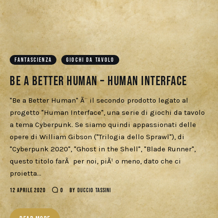
FANTASCIENZA
GIOCHI DA TAVOLO
Be a Better Human – Human Interface
"Be a Better Human" Ã¨ il secondo prodotto legato al
progetto "Human Interface", una serie di giochi da tavolo
a tema Cyberpunk. Se siamo quindi appassionati delle
opere di William Gibson ("Trilogia dello Sprawl"), di
"Cyberpunk 2020", "Ghost in the Shell", "Blade Runner",
questo titolo farÃ per noi, piÃ¹ o meno, dato che ci
proietta…
12 APRILE 2020
0
BY
DUCCIO TASSINI