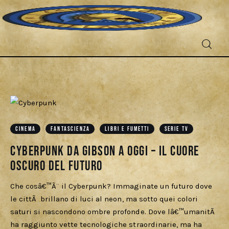
Fantascienza
CINEMA
FANTASCIENZA
LIBRI E FUMETTI
SERIE TV
Fantasy
Cyberpunk da Gibson a oggi – Il cuore
Games
oscuro del futuro
Recensioni
Che cosâ€™Ã¨ il Cyberpunk? Immaginate un futuro dove
le cittÃ brillano di luci al neon, ma sotto quei colori
saturi si nascondono ombre profonde. Dove lâ€™umanitÃ
Libri e fumetti
ha raggiunto vette tecnologiche straordinarie, ma ha