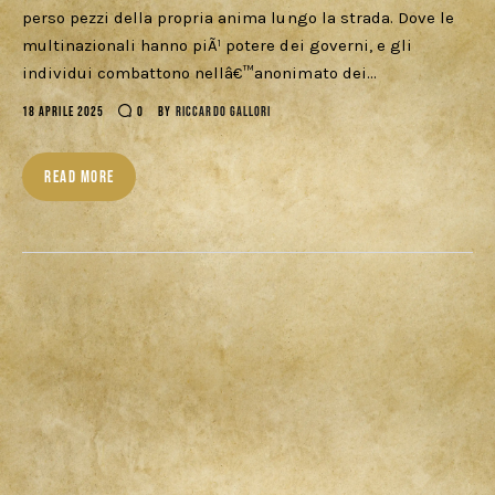
perso pezzi della propria anima lungo la strada. Dove le
Cercatori
multinazionali hanno piÃ¹ potere dei governi, e gli
individui combattono nellâ€™anonimato dei…
Download
18 APRILE 2025
0
BY
RICCARDO GALLORI
READ MORE