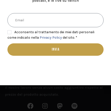
podcast, e le live su twitch
Acconsento al trattamento dei miei dati personali
come indicato nella
Privacy Policy
del sito. *
INVIA
Il nostro sito web contiene link a prodotti sponsorizzati.
Acquistando tramite i nostri link ci aiutate a supportare
il nostro lavoro senza alcun costo aggiuntivo rispetto al
prezzo del prodotto acquistato.