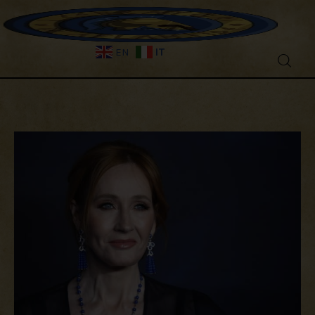
IT
EN
Fantascienza
Fantasy
Games
Recensioni
Libri e fumetti
Cercatori