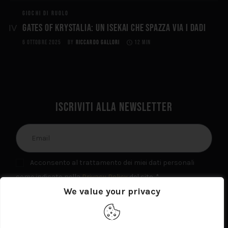
GIOCHI DI RUOLO
Gates of Krystalia: Un Isekai che spazza via i dadi
6 OTTOBRE 2025
BY
RICCARDO GALLORI
12 MIN
Iscriviti alla newsletter
Acconsento al trattamento dei miei dati personali
come indicato nella
Privacy Policy
del sito. *
We value your privacy
INVIA