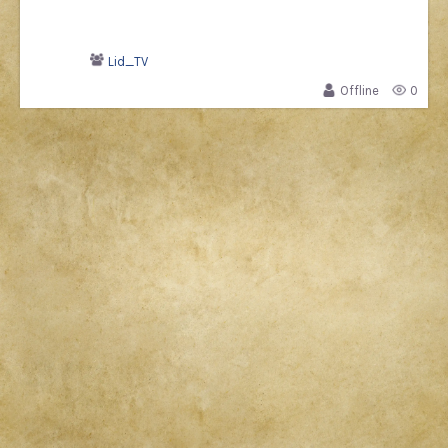
Lid_TV
Offline
0