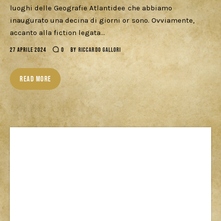
luoghi delle Geografie Atlantidee che abbiamo
Cercatori
inaugurato una decina di giorni or sono. Ovviamente,
accanto alla fiction legata…
Download
27 APRILE 2024
0
BY
RICCARDO GALLORI
READ MORE