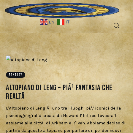
IT
EN
Fantascienza
FANTASY
Fantasy
Altopiano di Leng – PiÃ¹ fantasia che
Games
realtÃ
Recensioni
L'Altopiano di Leng Ã¨ uno tra i luoghi piÃ¹ iconici della
pseudogeografia creata da Howard Phillips Lovecraft
assieme alla cittÃ di Arkham e R'lyeh. Abbiamo deciso di
Libri e fumetti
partire da questo altopiano per parlare un po' dei nuovi