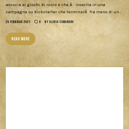
associa ai giochi di ruolo e che Ã¨ inserita in una
Cercatori
campagna su Kickstarter che terminerÃ fra meno di un…
Download
25 FEBBRAIO 2021
0
BY
GLORIA COMANDINI
READ MORE