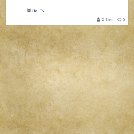
Lid_TV
Offline
0