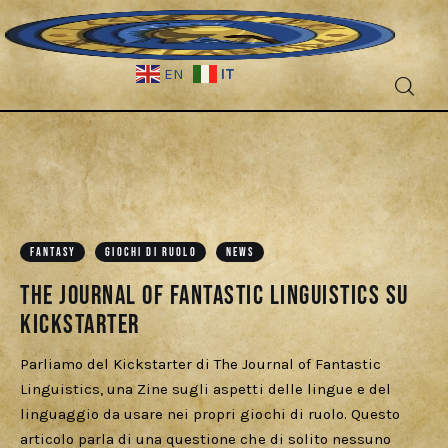
IT
EN
Fantascienza
FANTASY
GIOCHI DI RUOLO
NEWS
Fantasy
The Journal of Fantastic Linguistics su
Games
Kickstarter
Recensioni
Parliamo del Kickstarter di The Journal of Fantastic
Linguistics, una Zine sugli aspetti delle lingue e del
linguaggio da usare nei propri giochi di ruolo. Questo
Libri e fumetti
articolo parla di una questione che di solito nessuno