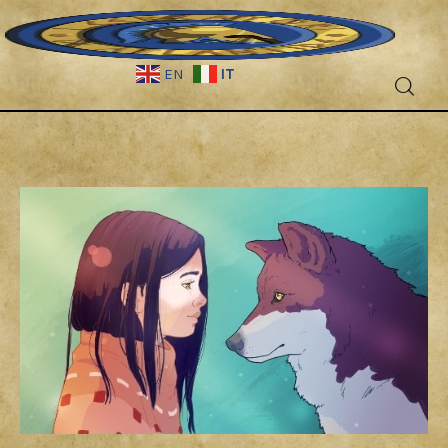
IT
EN
Fantascienza
Fantasy
Games
Recensioni
Libri e fumetti
Cercatori