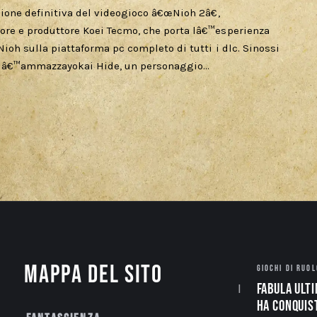
ione definitiva del videogioco â€œNioh 2â€,
ore e produttore Koei Tecmo, che porta lâ€™esperienza
ioh sulla piattaforma pc completo di tutti i dlc. Sinossi
no lâ€™ammazzayokai Hide, un personaggio…
Mappa del sito
GIOCHI DI RUOL
Fabula Ulti
ha conquis