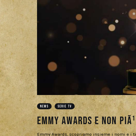
NEWS
SERIE TV
Emmy Awards e non piÃ
Emmy Awards, scopriamo insieme i nomi e i tito