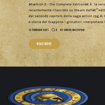
â€œNioh 2 - The Complete Editionâ€ Ã¨ la vers
recentemente rilasciato su Steam dallâ€™edit
del secondo capitolo della saga action rpg di N
e storia del Giappone I giocatori interpreta
12 FEBBRAIO 2021
0
BY
SIMONE MACCAPANI
READ MORE