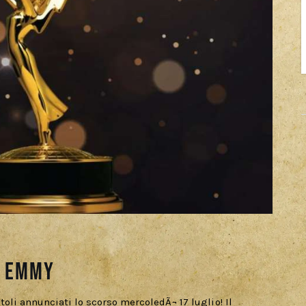
¹ Emmy
li annunciati lo scorso mercoledÃ¬ 17 luglio! Il