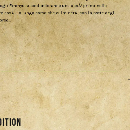
egli Emmys si contenderanno uno o piÃ¹ premi nelle
re cosÃ¬ la lunga corsa che culminerÃ con la notte degli
corso…
dition