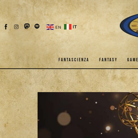
Fantascienza
Fantasy
IT
EN
Games
Recensioni
FANTASCIENZA
FANTASY
GAM
Libri e fumetti
Cercatori
FANTASCIENZA
FANTASY
Download