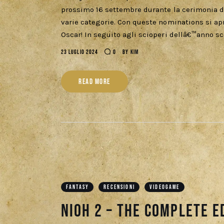
prossimo 16 settembre durante la cerimonia d
varie categorie. Con queste nominations si ap
Oscar! In seguito agli scioperi dellâ€™anno s
23 LUGLIO 2024
0
BY
KIM
READ MORE
FANTASY
RECENSIONI
VIDEOGAME
Nioh 2 – The Complete E