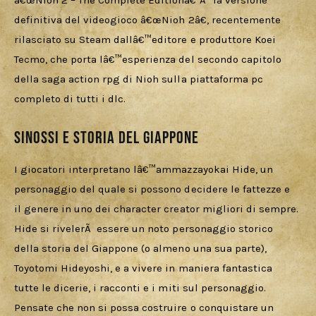
â€œNioh 2 – The Complete Editionâ€ Ã¨ la versione 
Cercatori
definitiva del videogioco â€œNioh 2â€, recentemente 
rilasciato su Steam dallâ€™editore e produttore Koei 
Download
Tecmo, che porta lâ€™esperienza del secondo capitolo 
della saga action rpg di Nioh sulla piattaforma pc 
completo di tutti i dlc.
Sinossi e storia del Giappone
I giocatori interpretano lâ€™ammazzayokai Hide, un 
personaggio del quale si possono decidere le fattezze e 
il genere in uno dei character creator migliori di sempre. 
Hide si rivelerÃ  essere un noto personaggio storico 
della storia del Giappone (o almeno una sua parte), 
Toyotomi Hideyoshi, e a vivere in maniera fantastica 
tutte le dicerie, i racconti e i miti sul personaggio. 
Pensate che non si possa costruire o conquistare un 