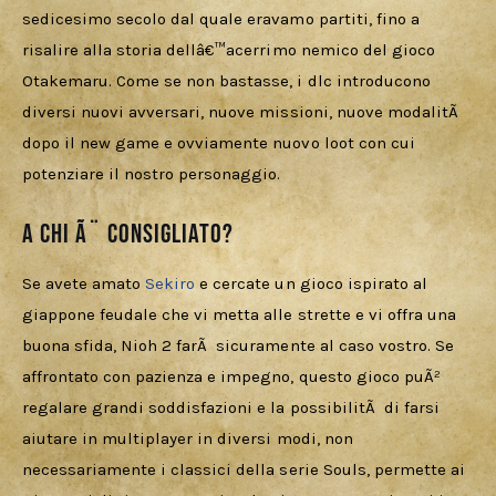
sedicesimo secolo dal quale eravamo partiti, fino a 
risalire alla storia dellâ€™acerrimo nemico del gioco 
Otakemaru. Come se non bastasse, i dlc introducono 
diversi nuovi avversari, nuove missioni, nuove modalitÃ  
dopo il new game e ovviamente nuovo loot con cui 
potenziare il nostro personaggio.
A chi Ã¨ consigliato?
Se avete amato 
Sekiro 
e cercate un gioco ispirato al 
giappone feudale che vi metta alle strette e vi offra una 
buona sfida, Nioh 2 farÃ  sicuramente al caso vostro. Se 
affrontato con pazienza e impegno, questo gioco puÃ² 
regalare grandi soddisfazioni e la possibilitÃ  di farsi 
aiutare in multiplayer in diversi modi, non 
necessariamente i classici della serie Souls, permette ai 