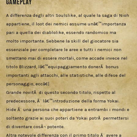
Gameplay
A differenza degli altri Soulslike, al quale la saga di Nioh 
appartiene, il loot dei nemici assume unâ€™importanza 
pari a quella dei diablolike, essendo randomico ma 
molto importante. Sebbene la skill del giocatore sia 
essenziale per completare le aree e tutti i nemici non 
smettano mai di essere mortali, come accade invece nel 
titolo Blizzard, lâ€™equipaggiamento donerÃ  bonus 
importanti agli attacchi, alle statistiche, alle difese del 
personaggio, eccâ€¦
Grande novitÃ  di questo secondo titolo, rispetto al 
predecessore, Ã¨ lâ€™introduzione della forma Yokai. 
Hide Ã¨ una persona che appartiene a entrambi i mondi e 
soltanto grazie ai suoi poteri da Yokai potrÃ  permettersi 
di diventare cosÃ¬ potente.
Altra notevole differenza con il primo titolo Ã¨ avere a 