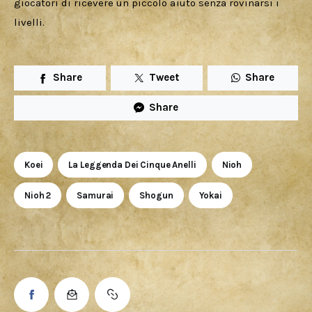
giocatori di ricevere un piccolo aiuto senza rovinarsi i 
livelli.
Share
Tweet
Share
Share
Koei
La Leggenda Dei Cinque Anelli
Nioh
Nioh 2
Samurai
Shogun
Yokai