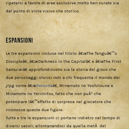
ripetersi a favore di aree esclusive molto ben curate sia 
dal punto di vista visivo che storico.
Espansioni
Le tre espansioni incluse nel titolo: â€œThe Tenguâ€™s 
Discipleâ€, â€œDarkness in the Capitalâ€ e â€œThe First 
Samuraiâ€ approfondiscono sia la storia del gioco che 
due personaggi storici noti a chi frequenta il mondo dei 
jrpg come â€œ
Persona
â€, Minamoto no Yoshitsune e 
Minamoto no Yorimitsu, fatto che non puÃ² che 
potenziare lâ€™effetto di sorpresa nel giocatore che 
riconosce queste due figure.
Tutte e tre le espansioni ci portano indietro nel tempo di 
diversi secoli, allontanandoci da quella metÃ  del 