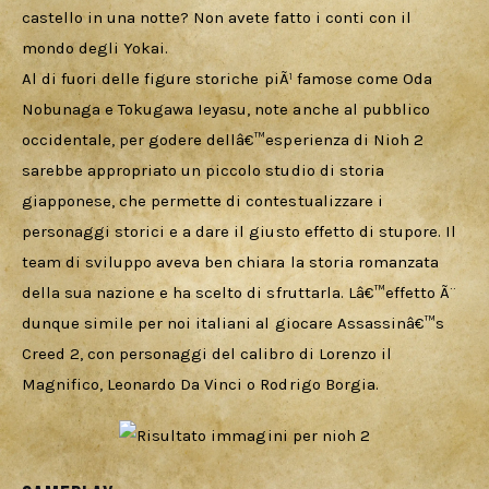
castello in una notte? Non avete fatto i conti con il 
mondo degli Yokai.
Al di fuori delle figure storiche piÃ¹ famose come Oda 
Nobunaga e Tokugawa Ieyasu, note anche al pubblico 
occidentale, per godere dellâ€™esperienza di Nioh 2 
sarebbe appropriato un piccolo studio di storia 
giapponese, che permette di contestualizzare i 
personaggi storici e a dare il giusto effetto di stupore. Il 
team di sviluppo aveva ben chiara la storia romanzata 
della sua nazione e ha scelto di sfruttarla. Lâ€™effetto Ã¨ 
dunque simile per noi italiani al giocare Assassinâ€™s 
Creed 2, con personaggi del calibro di Lorenzo il 
Magnifico, Leonardo Da Vinci o Rodrigo Borgia.