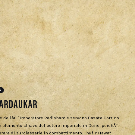
S
Sardaukar
te dellâ€™Imperatore Padisham e servono Casata Corrino
 elemento chiave del potere imperiale in Dune, poichÃ¨
erare di surclassarle in combattimento. Thufir Hawat