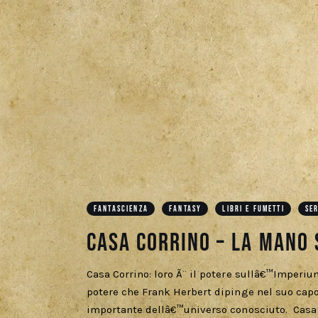
FANTASCIENZA
FANTASY
LIBRI E FUMETTI
SER
Casa Corrino – La mano 
Casa Corrino: loro Ã¨ il potere sullâ€™Imperiu
potere che Frank Herbert dipinge nel suo capo
importante dellâ€™universo conosciuto. Casa C