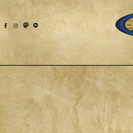
Fantascienza
Fantasy
Games
Recensioni
Libri e fumetti
Cercatori
Download