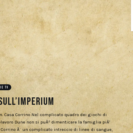
IE TV
sull’Imperium
m. Casa Corrino Nel complicato quadro dei giochi di
lavoro Dune non si puÃ² dimenticare la famiglia piÃ¹
orrino Ã¨ un complicato intreccio di linee di sangue,