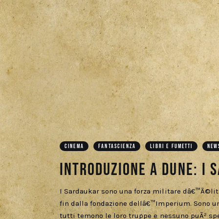
CINEMA
FANTASCIENZA
LIBRI E FUMETTI
NEW
Introduzione a Dune: I 
I Sardaukar sono una forza militare dâ€™Ã©li
fin dalla fondazione dellâ€™Imperium. Sono un
tutti temono le loro truppe e nessuno puÃ² sp