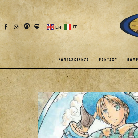
Fantascienza
Fantasy
IT
EN
Games
Recensioni
FANTASCIENZA
FANTASY
GAM
Libri e fumetti
Cercatori
FANTASCIENZA
FANTASY
Download