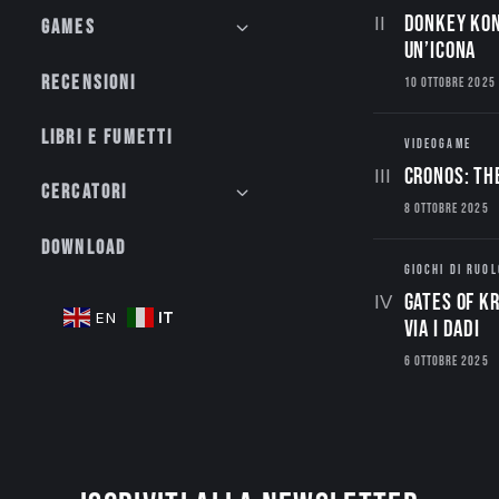
Donkey Kon
Games
un’Icona
Recensioni
10 OTTOBRE 2025
Libri e fumetti
VIDEOGAME
CRONOS: TH
Cercatori
8 OTTOBRE 2025
Download
GIOCHI DI RUOL
Gates of Kr
IT
EN
via i dadi
6 OTTOBRE 2025