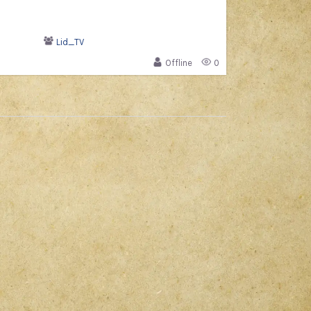
Lid_TV
Offline
0