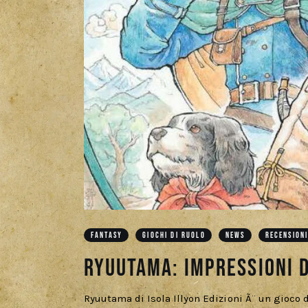
FANTASY
GIOCHI DI RUOLO
NEWS
RECENSION
Ryuutama: impressioni d
Ryuutama di Isola Illyon Edizioni Ã¨ un gioco 