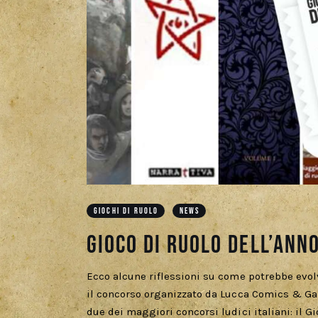
GIOCHI DI RUOLO
NEWS
Gioco di ruolo dell’ann
Ecco alcune riflessioni su come potrebbe evolv
il concorso organizzato da Lucca Comics & Game
due dei maggiori concorsi ludici italiani: il G