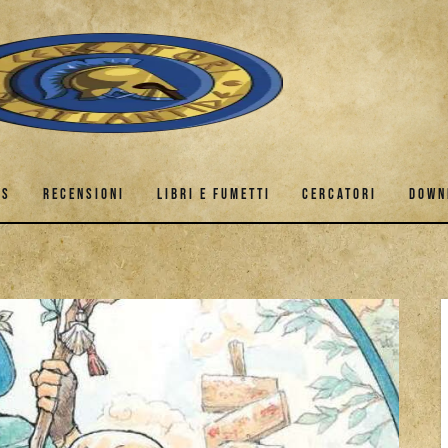
ES
RECENSIONI
LIBRI E FUMETTI
CERCATORI
DOWN
GAMES
RECENSIONI
LIBRI E FUMETTI
CERCATORI