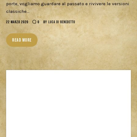
Download
porte, vogliamo guardare al passato e rivivere le versioni
classiche…
22 MARZO 2020
0
BY
LUCA DI BENEDETTO
READ MORE