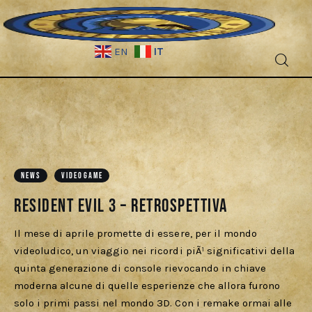
IT
EN
Fantascienza
Fantasy
Games
NEWS
VIDEOGAME
Resident Evil 3 – Retrospettiva
Recensioni
Il mese di aprile promette di essere, per il mondo
Libri e fumetti
videoludico, un viaggio nei ricordi piÃ¹ significativi della
quinta generazione di console rievocando in chiave
Cercatori
moderna alcune di quelle esperienze che allora furono
solo i primi passi nel mondo 3D. Con i remake ormai alle