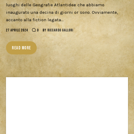
luoghi delle Geografie Atlantidee che abbiamo
Cercatori
inaugurato una decina di giorni or sono. Ovviamente,
accanto alla fiction legata…
Download
27 APRILE 2024
0
BY
RICCARDO GALLORI
READ MORE