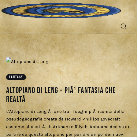
Fantascienza
FANTASY
Fantasy
Altopiano di Leng – PiÃ¹ fantasia che
Games
realtÃ
Recensioni
L'Altopiano di Leng Ã¨ uno tra i luoghi piÃ¹ iconici della
pseudogeografia creata da Howard Phillips Lovecraft
assieme alla cittÃ di Arkham e R'lyeh. Abbiamo deciso di
Libri e fumetti
partire da questo altopiano per parlare un po' dei nuovi