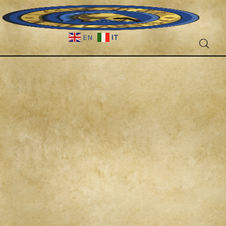
IT
EN
Fantascienza
Fantasy
Games
Recensioni
Libri e fumetti