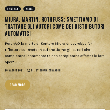
Cercatori
FANTASY
NEWS
Download
Miura, Martin, Rothfuss: smettiamo di
trattare gli autori come dei distributori
automatici
PerchÃ© la morte di Kentaro Miura ci dovrebbe far
riflettere sul modo in cui trattiamo gli autori che
completano lentamente (o non completano affatto) le loro
opere?
26 MAGGIO 2021
0
BY
GLORIA COMANDINI
READ MORE