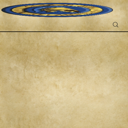
Fantascienza
Fantasy
Games
Recensioni
Libri e fumetti
Cercatori