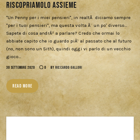
Download
Riscopriamolo assieme
"Un Penny per i miei pensieri", in realtÃ diciamo sempre
"per i tuoi pensieri", ma questa volta Ã¨ un po' diverso...
Sapete di cosa andrÃ² a parlare? Credo che ormai lo
abbiate capito che io guardo piÃ¹ al passato che al futuro
(no, non sono un Sith), quindi oggi vi parlo di un vecchio
gioco…
30 SETTEMBRE 2020
0
BY
RICCARDO GALLORI
READ MORE