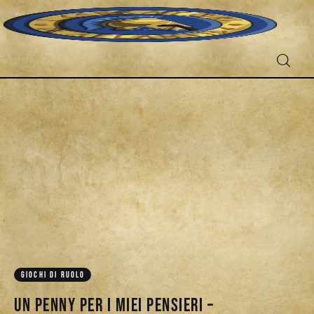
Fantascienza
Fantasy
Games
Recensioni
Libri e fumetti
GIOCHI DI RUOLO
Cercatori
Un Penny per I Miei Pensieri –