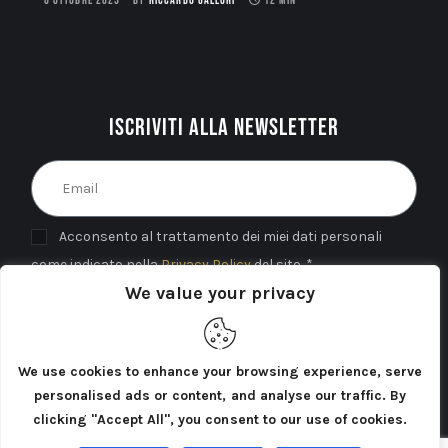
6 OTTOBRE 2025
BY
RICCARDO GALLORI
12 MIN
Iscriviti alla newsletter
Acconsento al trattamento dei miei dati personali
come indicato nella
Privacy Policy
del sito. *
We value your privacy
INVIA
We use cookies to enhance your browsing experience, serve
personalised ads or content, and analyse our traffic. By
clicking "Accept All", you consent to our use of cookies.
Cercatori di Atlantide 2025©. Tutti i diritti riservati.