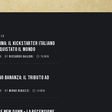
OLO
ima: il Kickstarter italiano
quistato il mondo
5
BY
RICCARDO GALLORI
10 MIN
g Bananza: Il Tributo ad
5
BY
MIRKO REBUZZI
14 MIN
E NEW DAWN – La Recensione