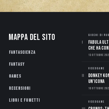
Mappa del sito
GIOCHI DI RU
Fabula Ult
che ha con
Fantascienza
13 OTTOBRE 202
Fantasy
VIDEOGAME
Donkey Kon
Games
un’Icona
Recensioni
10 OTTOBRE 202
Libri e fumetti
VIDEOGAME
CRONOS: TH