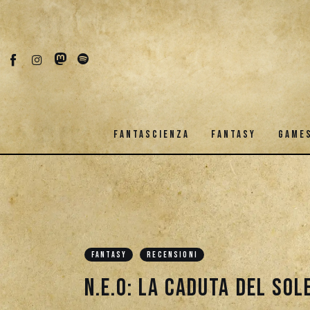
Fantascienza
Fantasy
Games
Recensioni
FANTASCIENZA
FANTASY
GAME
Libri e fumetti
Cercatori
FANTASCIENZA
FANTA
Download
FANTASY
RECENSIONI
N.E.O: La Caduta del Sol