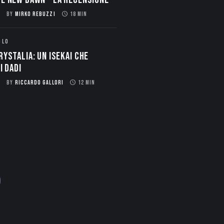
BY
MIRKO REBUZZI
18 MIN
OLO
rystalia: Un Isekai che
i dadi
BY
RICCARDO GALLORI
12 MIN