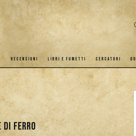
S
RECENSIONI
LIBRI E FUMETTI
CERCATORI
D
SY
GAMES
RECENSIONI
LIBRI E FUMETTI
e di Ferro