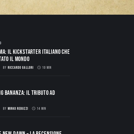
O
ma: il Kickstarter italiano che
tato il mondo
BY
RICCARDO GALLORI
10 MIN
g Bananza: Il Tributo ad
BY
MIRKO REBUZZI
14 MIN
E NEW DAWN – La Recensione