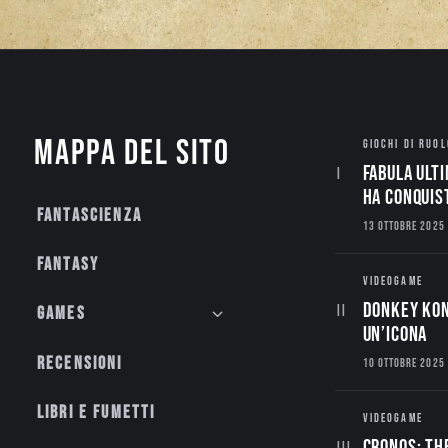
Mappa del sito
GIOCHI DI RUOL
Fabula Ulti
ha conquis
Fantascienza
13 OTTOBRE 2025
Fantasy
VIDEOGAME
Donkey Kon
Games
un’Icona
Recensioni
10 OTTOBRE 2025
Libri e fumetti
VIDEOGAME
CRONOS: TH