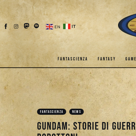
Fantascienza
Fantasy
IT
EN
Games
Recensioni
FANTASCIENZA
FANTASY
GAM
Libri e fumetti
Cercatori
FANTASCIENZA
FANTASY
Download
FANTASCIENZA
NEWS
Gundam: storie di guerr