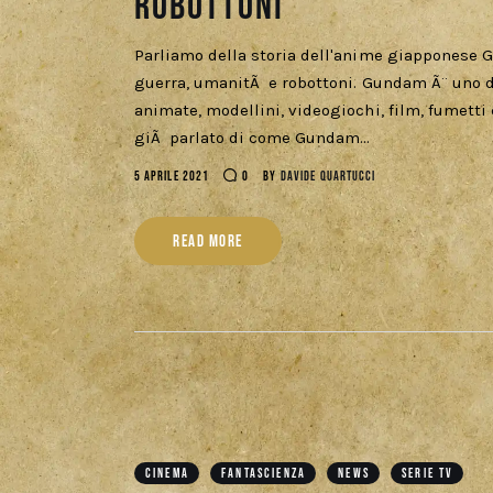
robottoni
Parliamo della storia dell'anime giapponese G
guerra, umanitÃ e robottoni. Gundam Ã¨ uno dei
animate, modellini, videogiochi, film, fumetti 
giÃ parlato di come Gundam…
5 APRILE 2021
0
BY
DAVIDE QUARTUCCI
READ MORE
CINEMA
FANTASCIENZA
NEWS
SERIE TV