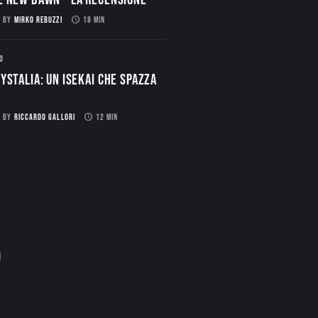
BY
MIRKO REBUZZI
18 MIN
O
ystalia: Un Isekai che spazza
BY
RICCARDO GALLORI
12 MIN