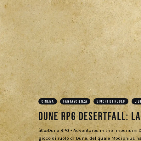
CINEMA
FANTASCIENZA
GIOCHI DI RUOLO
LIB
Dune RPG Desertfall: L
â€œDune RPG - Adventures in the Imperium: De
gioco di ruolo di Dune, del quale Modiphius ha