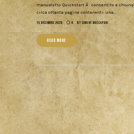
manualetto Quickstart Ã¨ consentito a chiunqu
circa ottanta pagine contenenti: una…
15 DICEMBRE 2020
0
BY
SIMONE MACCAPANI
READ MORE