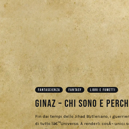
FANTASCIENZA
FANTASY
LIBRI E FUMETTI
Ginaz – Chi sono e per
Fin dai tempi dello Jihad Butleriano, i guerrie
di tutto lâ€™Universo. A renderli cosÃ¬ unici 