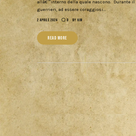
allâ€™interno della quale nascono. Durante il Ji
guerrieri, ad essere coraggiosi…
2 APRILE 2024
0
BY
KIM
READ MORE