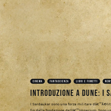
CINEMA
FANTASCIENZA
LIBRI E FUMETTI
NEW
Introduzione a Dune: I 
I Sardaukar sono una forza militare dâ€™Ã©li
fin dalla fondazione dellâ€™Imperium. Sono un