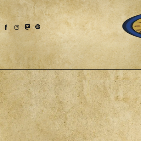
Fantascienza
Fantasy
Games
Recensioni
Libri e fumetti
Cercatori
Download