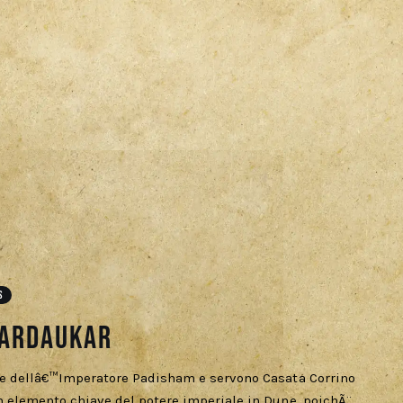
S
Sardaukar
te dellâ€™Imperatore Padisham e servono Casata Corrino
 elemento chiave del potere imperiale in Dune, poichÃ¨