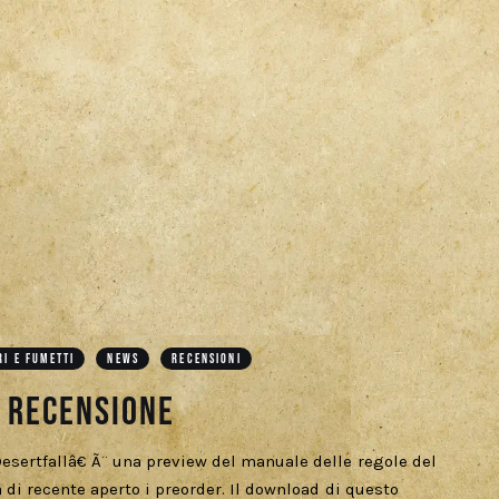
RI E FUMETTI
NEWS
RECENSIONI
a Recensione
sertfallâ€ Ã¨ una preview del manuale delle regole del
 di recente aperto i preorder. Il download di questo