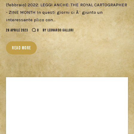
(febbraio) 2022. LEGGI ANCHE: THE ROYAL CARTOGRAPHER
Cercatori
- ZINE MONTH In questi giorni ci Ã¨ giunto un
interessante plico con…
Download
28 APRILE 2023
0
BY
LEONARDO GALLORI
READ MORE