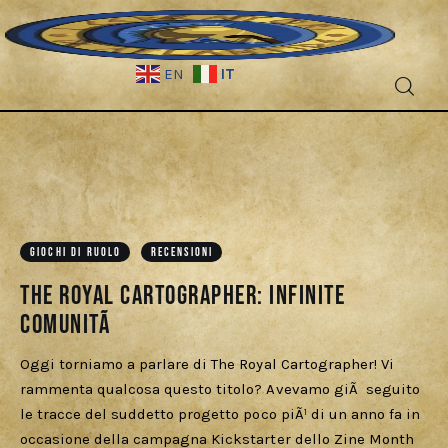
IT
EN
Fantascienza
GIOCHI DI RUOLO
RECENSIONI
Fantasy
The Royal Cartographer: infinite
Games
ComunitÃ
Recensioni
Oggi torniamo a parlare di The Royal Cartographer! Vi
rammenta qualcosa questo titolo? Avevamo giÃ seguito
le tracce del suddetto progetto poco piÃ¹ di un anno fa in
Libri e fumetti
occasione della campagna Kickstarter dello Zine Month